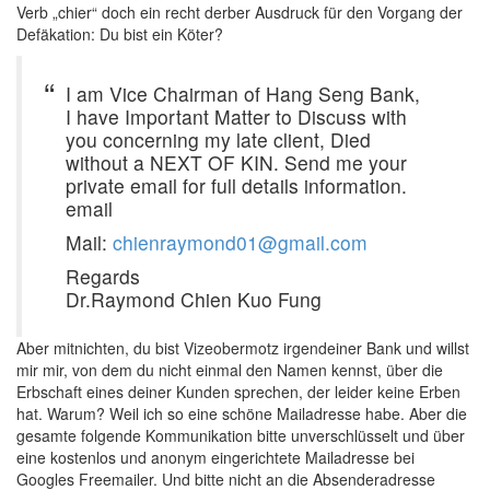
Verb „chier“ doch ein recht derber Ausdruck für den Vorgang der
Defäkation: Du bist ein Köter?
I am Vice Chairman of Hang Seng Bank,
I have Important Matter to Discuss with
you concerning my late client, Died
without a NEXT OF KIN. Send me your
private email for full details information.
email
Mail:
chienraymond01@gmail.com
Regards
Dr.Raymond Chien Kuo Fung
Aber mitnichten, du bist Vizeobermotz irgendeiner Bank und willst
mir mir, von dem du nicht einmal den Namen kennst, über die
Erbschaft eines deiner Kunden sprechen, der leider keine Erben
hat. Warum? Weil ich so eine schöne Mailadresse habe. Aber die
gesamte folgende Kommunikation bitte unverschlüsselt und über
eine kostenlos und anonym eingerichtete Mailadresse bei
Googles Freemailer. Und bitte nicht an die Absenderadresse