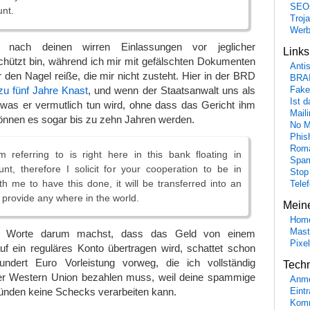
SEO
nt.
Troj
Wer
 nach deinen wirren Einlassungen vor jeglicher
Link
chützt bin, während ich mir mit gefälschten Dokumenten
Anti
r den Nagel reiße, die mir nicht zusteht. Hier in der BRD
BRA
zu fünf Jahre Knast
, und wenn der Staatsanwalt uns als
Fake
Ist 
(was er vermutlich tun wird, ohne dass das Gericht ihm
Maili
 können es sogar bis zu zehn Jahren werden.
No M
Phis
Roma
 referring to is right here in this bank floating in
Spa
t, therefore I solicit for your cooperation to be in
Stop
ith me to have this done, it will be transferred into an
Tele
 provide any where in the world.
Mein
Hom
Mast
e Worte darum machst, dass das Geld von einem
Pixe
uf ein reguläres Konto übertragen wird, schattet schon
undert Euro Vorleistung vorweg, die ich vollständig
Tech
er Western Union bezahlen muss, weil deine spammige
Anme
nden keine Schecks verarbeiten kann.
Eint
Komm