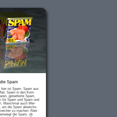
 die Spam
s hier ist Spam. Spam aus
Mail, Spam in den Kom­
aren, ge­twit­ter­te Spam,
 für Spam und Spam und
. Manch­mal auch Wer­
, um die Spam ab­wechs­
­reich­er zu mach­en. Aber
ber­wiegt die Spam, ob