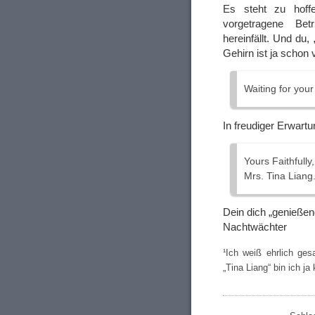
Es steht zu hof
vorgetragene Bet
hereinfällt. Und du
Gehirn ist ja schon
Waiting for your
In freudiger Erwart
Yours Faithfully,
Mrs. Tina Liang
Dein dich „genießen
Nachtwächter
¹Ich weiß ehrlich ges
„Tina Liang“ bin ich j