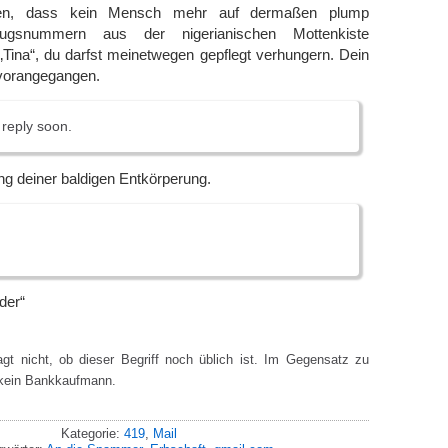
fen, dass kein Mensch mehr auf dermaßen plump
rugsnummern aus der nigerianischen Mottenkiste
, „Tina“, du darfst meinetwegen gepflegt verhungern. Dein
 vorangegangen.
 reply soon.
ung deiner baldigen Entkörperung.
.
der“
agt nicht, ob dieser Begriff noch üblich ist. Im Gegensatz zu
a kein Bankkaufmann.
Kategorie:
419
,
Mail