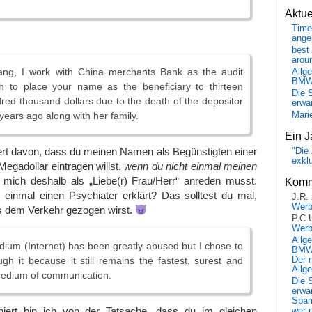
Aktu
Time
ange
best 
arou
ang, I work with China merchants Bank as the audit
Allg
BM
h to place your name as the beneficiary to thirteen
Die 
ndred thousand dollars due to the death of the depositor
erwar
ears ago along with her family.
Mari
Ein J
iniert davon, dass du meinen Namen als Begünstigten einer
"Die 
exkl
Megadollar eintragen willst,
wenn du nicht einmal meinen
mich deshalb als „Liebe(r) Frau/Herr“ anreden musst.
Komm
einmal einen Psychiater erklärt? Das solltest du mal,
J.R.
Wer
us dem Verkehr gezogen wirst.
P.C.
Wer
Allg
ium (Internet) has been greatly abused but I chose to
BMW 
gh it because it still remains the fastest, surest and
Der 
Allg
edium of communication.
Die 
erwar
Spa
niert bin ich von der Tatsache, dass du im gleichen
wer n