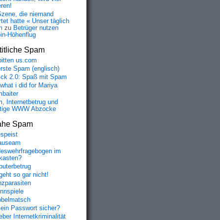
eren!
Szene, die niemand
tet hatte « Unser täglich
m
zu
Betrüger nutzen
oin-Höhenflug
itliche Spam
bitten us.com
erste Spam (englisch)
fick 2.0: Spaß mit Spam
 what i did for Mariya
baiter
, Internetbetrug und
tige WWW Abzocke
ahe Spam
speist
auseam
eswehrfragebogen im
fkasten?
uterbetrug
geht so gar nicht!
nzparasiten
nnspiele
belmatsch
mein Passwort sicher?
ber Internetkriminalität