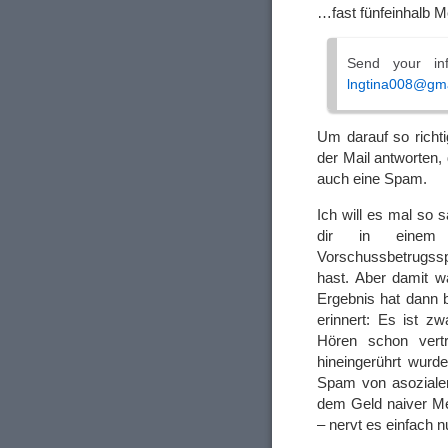
…fast fünfeinhalb M
Send your inf
lngtina008@gm
Um darauf so richti
der Mail antworten, d
auch eine Spam.
Ich will es mal so s
dir in einem An
Vorschussbetrugss
hast. Aber damit w
Ergebnis hat dann 
erinnert: Es ist z
Hören schon vertr
hineingerührt wurd
Spam von asozialen 
dem Geld naiver Men
– nervt es einfach