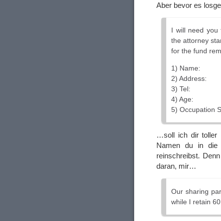
Aber bevor es losg
I will need you
the attorney sta
for the fund rem
1) Name:
2) Address:
3) Tel:
4) Age:
5) Occupation S
…soll ich dir toll
Namen du in die f
reinschreibst. Denn
daran, mir…
Our sharing par
while I retain 6