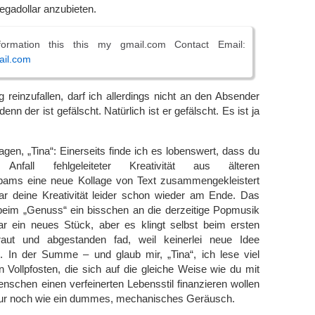
egadollar anzubieten.
ormation this this my gmail.com Contact Email:
ail.com
g reinzufallen, darf ich allerdings nicht an den Absender
enn der ist gefälscht. Natürlich ist er gefälscht. Es ist ja
agen, „Tina“: Einerseits finde ich es lobenswert, dass du
fall fehlgeleiteter Kreativität aus älteren
pams eine neue Kollage von Text zusammengekleistert
ar deine Kreativität leider schon wieder am Ende. Das
beim „Genuss“ ein bisschen an die derzeitige Popmusik
war ein neues Stück, aber es klingt selbst beim ersten
aut und abgestanden fad, weil keinerlei neue Idee
e. In der Summe – und glaub mir, „Tina“, ich lese viel
Vollpfosten, die sich auf die gleiche Weise wie du mit
schen einen verfeinerten Lebensstil finanzieren wollen
 nur noch wie ein dummes, mechanisches Geräusch.