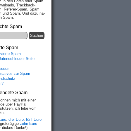
 in den Fo­ren oder Spam
wn­loads, Track­back-
, Re­fe­rer-Spam, Spam,
 und Spam. Und da­zu na­
ich Spam.
chte Spam
rte Spam
ivierte Spam
Datenschleuder-Seite
essum
rmatives zur Spam
ndschutz
m?
endete Spam
können mich mit einer
de über PayPal
rstützen, ich lebe vom
ln:
Euro
,
drei Euro
,
fünf Euro
 großzügige
zehn Euro
z dickes Danke!)