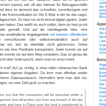
verli
chen kannst, wie oft das Internet für Betruggeschäfte
Die 
und dass es dennoch das schnellste, zuverlässigste und
erwar
Spa
l der Kommunikation ist. Die E-Mail, in der du das sagst,
Bitc
bgesichert. Du hast sie nicht einmal digital signiert. Jeder
Appet
ben haben. Das weißt du auch selbst, denn du hast ja mit
der gemailt. Und auf die naheliegende Idee, eine
419.
Die 
eine empfindliche Angelegenheit
mit meinem öffentlichen
Hirn
verschlüsseln (der selbstverständlich auch auf
I did
bar ist), bist du ebenfalls nicht gekommen. Deine
Scam
en wie eine Postkarte transportiert. Jeder konnte sie auf
Spam
sons
er konnte sie auf dem Weg verändern. Das ist genau die
cht über Geld spricht, wenn man es ernst meint.
Bein
Abge
h mal? Ach ja, richtig, in einer tollen chinesischen Bank
AdN
deinen eigenen Angaben. Da lernt man offenbar weder
Bund
Brie
cheren Datenaustausch. Vermutlich lernt man dort nur,
Comp
ängen, um eine Zahl groß zu machen.
Das 
Fina
Gewi
re you that this transaction will be executed under a
Gnob
ngement that will protect you from any breach of the law
Ist 
Ratge
untry and here in China once the fund is transferred to