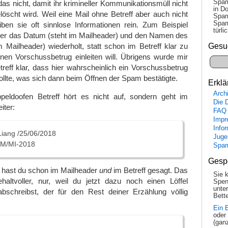
Spam
 nicht, damit ihr krimineller Kommunikationsmüll nicht
in Do
löscht wird. Weil eine Mail ohne Betreff aber auch nicht
Spam
Spam
eiben sie oft sinnlose Informationen rein. Zum Beispiel
tür­l
 der das Datum (steht im Mailheader) und den Namen des
Gesu
 Mailheader) wiederholt, statt schon im Betreff klar zu
nen Vorschussbetrug einleiten will. Übrigens wurde mir
eff klar, dass hier wahrscheinlich ein Vorschussbetrug
sollte, was sich dann beim Öffnen der Spam bestätigte.
Erklä
Arch
eldoofen Betreff hört es nicht auf, sondern geht im
Die 
iter:
FAQ
Impr
Info
Liang /25/06/2018
Juge
TM/MI-2018
Spa
Gesp
hast du schon im Mailheader
und
im Betreff gesagt. Das
Sie 
haltvoller, nur, weil du jetzt dazu noch einen Löffel
Spen
unte
schreibst, der für den Rest deiner Erzählung völlig
Bette
Ein 
oder
(gan