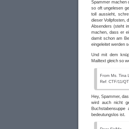
Spammer machen das
so oft ungelesen ge
toll aussieht, schr
dieser Vollpfosten,
Absenders (steht im
machen, dass er ei
damit schon am Betr
eingeleitet werden 
Und mit dem knüpp
Mailtext gleich so we
From Ms. Tina 
Ref: CTF/11/Q
Hey, Spammer, das 
wird auch nicht ge
Buchstabensuppe ab
bedeutungslos ist.