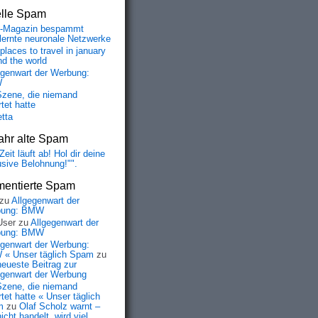
elle Spam
-Magazin bespammt
lernte neuronale Netzwerke
places to travel in january
nd the world
egenwart der Werbung:
W
Szene, die niemand
tet hatte
etta
ahr alte Spam
Zeit läuft ab! Hol dir deine
usive Belohnung!"".
entierte Spam
zu
Allgegenwart der
bung: BMW
User
zu
Allgegenwart der
bung: BMW
egenwart der Werbung:
« Unser täglich Spam
zu
neueste Beitrag zur
egenwart der Werbung
Szene, die niemand
tet hatte « Unser täglich
m
zu
Olaf Scholz warnt –
icht handelt, wird viel