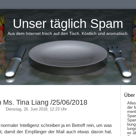
Unser täglich Spam
Aus dem Internet frisch auf den Tisch. Köstlich und aromatisch.
Über
 Ms. Tina Liang /25/06/2018
Alle
der 
Dienstag, 26. Juni 2018, 12:23 Uhr
men­t
Spam
Spam
bung
rmaler Intelligenz schreiben ja im Betreff rein, um was
lungs
ht, damit der Empfänger der Mail auch etwas davon hat.
es ü