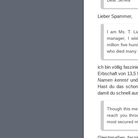
Dear Sir/Ma
Lieber Spammer,
I am Ms. T. Li
manager, I wis
million five hu
who died many y
ich bin völlig fasz
Erbschaft von 13,5 
Namen kennst
und 
Hast du das schon 
damit du schnell a
Though this med
reach you throu
most secured m
Gleichmaßen faszi