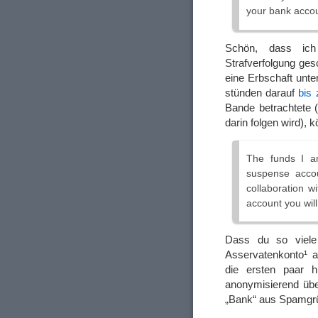
your bank accou
Schön, dass ich
Strafverfolgung ges
eine Erbschaft unte
stünden darauf
bis 
Bande betrachtete 
darin folgen wird),
The funds I am
suspense accoun
collaboration w
account you will
Dass du so viel
Asservatenkonto¹ a
die ersten paar h
anonymisierend üb
„Bank“ aus Spamgrü