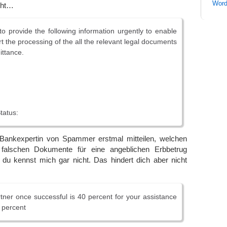
Word
eht…
 to provide the following information urgently to enable
rt the processing of the all the relevant legal documents
ittance.
tatus:
er Bankexpertin von Spammer erstmal mitteilen, welchen
alschen Dokumente für eine angeblichen Erbbetrug
 du kennst mich gar nicht. Das hindert dich aber nicht
tner once successful is 40 percent for your assistance
0 percent