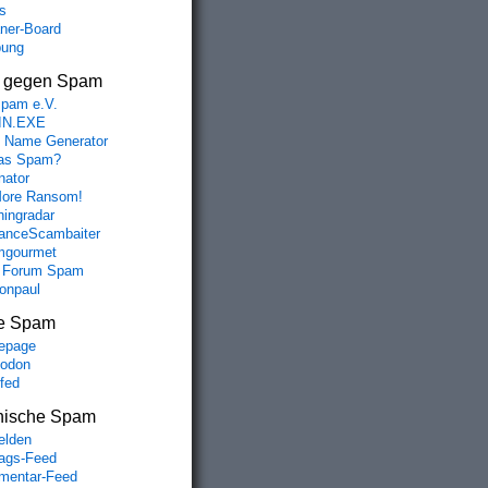
s
aner-Board
bung
s gegen Spam
spam e.V.
IN.EXE
 Name Generator
das Spam?
nator
ore Ransom!
hingradar
nceScambaiter
mgourmet
 Forum Spam
fonpaul
e Spam
epage
odon
lfed
nische Spam
lden
rags-Feed
entar-Feed