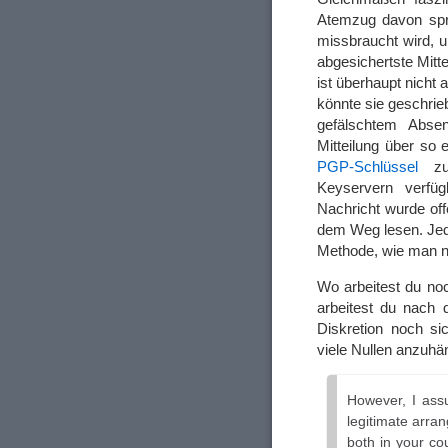
Atemzug davon spre
missbraucht wird, 
abgesichertste Mitte
ist überhaupt nicht a
könnte sie geschrie
gefälschtem Absen
Mitteilung über so 
PGP-Schlüssel
zu 
Keyservern verfüg
Nachricht wurde off
dem Weg lesen. Jed
Methode, wie man ni
Wo arbeitest du noc
arbeitest du nach 
Diskretion noch si
viele Nullen anzuh
However, I assu
legitimate arra
both in your co