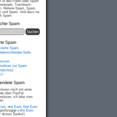
 in den Fo­ren oder Spam
wn­loads, Track­back-
, Re­fe­rer-Spam, Spam,
 und Spam. Und da­zu na­
ich Spam.
chte Spam
rte Spam
ivierte Spam
Datenschleuder-Seite
essum
rmatives zur Spam
ndschutz
m?
endete Spam
können mich mit einer
de über PayPal
rstützen, ich lebe vom
ln:
Euro
,
drei Euro
,
fünf Euro
 großzügige
zehn Euro
z dickes Danke!)