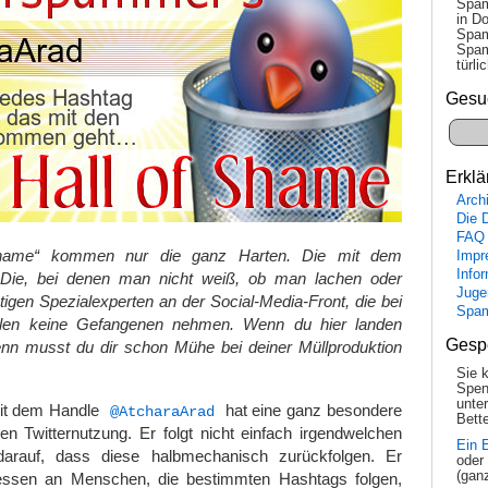
Spam
in Do
Spam
Spam
tür­l
Gesu
Erklä
Arch
Die 
FAQ
Shame“ kommen nur die ganz Harten. Die mit dem
Impr
Info
. Die, bei denen man nicht weiß, ob man lachen oder
Juge
htigen Spezialexperten an der Social-Media-Front, die bei
Spa
len keine Gefangenen nehmen. Wenn du hier landen
Gesp
enn musst du dir schon Mühe bei deiner Müllproduktion
Sie 
Spen
unte
mit dem Handle
hat eine ganz besondere
@AtcharaArad
Bette
 Twitternutzung. Er folgt nicht einfach irgendwelchen
Ein 
darauf, dass diese halbmechanisch zurückfolgen. Er
oder
(gan
dessen an Menschen, die bestimmten Hashtags folgen,