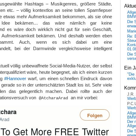
ausgewählte Hashtags – Musikgenres, größere Städte,
Aktu
ten etc. – völlig kontextlos an seine tollen Spamfiepser
Allg
se etwas mehr Aufmerksamkeit bekommen, als sie ohne
BM
Die 
he Idee bekämen… das wäre nämlich gar keine
erwar
d es wäre doch wirklich nicht gut für sein Geschäft,
Mari
e Aufmerksamkeit bekämen. Und deshalb werden eben
Re: 
Steu
espammt. Auch, wenn es sich dabei um eine
Kont
delt, bei der Darmwinde vergleichsweise intelligent
01.0
Die 
vers
lektuell völlig unbewaffnete Social-Media-Nutzer, der selbst
Ein J
terqualifiziert wäre, heute begegnet, als ich einen kurzen
"Die 
ag
#Hannover
warf, um einen schnellen Eindruck davon
exkl
rade so in der unterschätzten Stadt los ist. Sehr viele
Komm
rden das gelegentlich machen. Dabei rollte auch der
J.R.
ationsversuch von
an mir vorbei:
@AtcharaArad
Wer
P.C.
Wer
Allg
BMW 
Der 
Allg
Die 
erwar