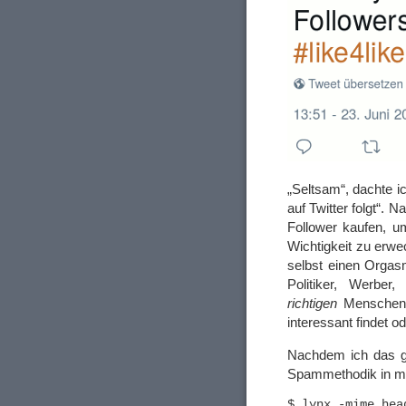
„Seltsam“, dachte i
auf Twitter folgt“. 
Follower kaufen, u
Wichtigkeit zu erwe
selbst einen Orgasm
Politiker, Werber
richtigen
Menschen 
interessant findet o
Nachdem ich das ge
Spammethodik in me
$ lynx -mime_hea