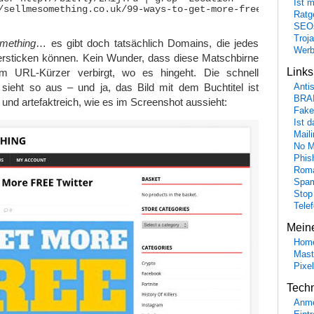
Ist 
/sellmesomething.co.uk/99-ways-to-get-more-free-twitter-f
Ratge
SEO
Troj
omething
… es gibt doch tatsächlich Domains, die jedes
Wer
ersticken können. Kein Wunder, dass diese Matschbirne
Link
em URL-Kürzer verbirgt, wo es hingeht. Die schnell
 sieht so aus – und ja, das Bild mit dem Buchtitel ist
Anti
BRA
 und artefaktreich, wie es im Screenshot aussieht:
Fake
Ist 
Maili
No M
Phis
Roma
Spa
Stop
Tele
Mein
Hom
Mast
Pixe
Tech
Anme