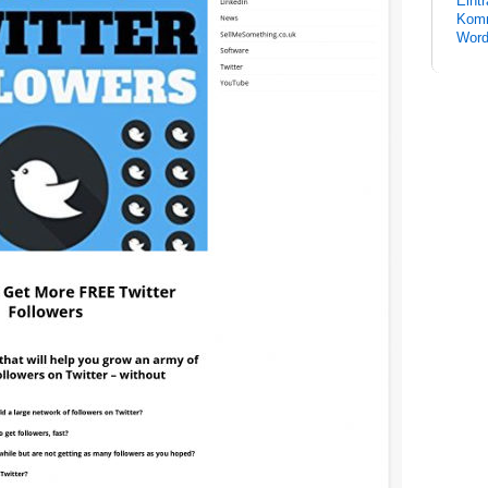
Eint
Komm
Word