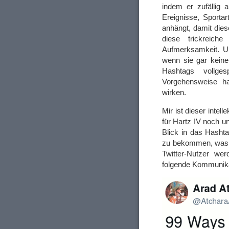
indem er zufällig 
Ereignisse, Sportar
anhängt, damit die
diese trickreic
Aufmerksamkeit. Un
wenn sie gar kein
Hashtags vollg
Vorgehensweise han
wirken.
Mir ist dieser intel
für Hartz IV noch un
Blick in das Hasht
zu bekommen, was ge
Twitter-Nutzer we
folgende Kommunik