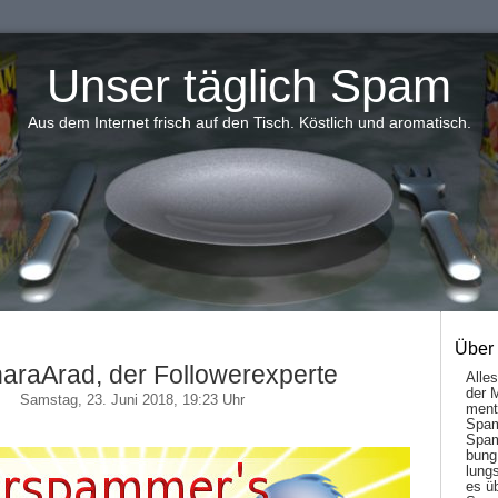
Unser täglich Spam
Aus dem Internet frisch auf den Tisch. Köstlich und aromatisch.
Über
araArad, der Followerexperte
Alle
der 
Samstag, 23. Juni 2018, 19:23 Uhr
men­t
Spam
Spam
bung
lungs
es ü