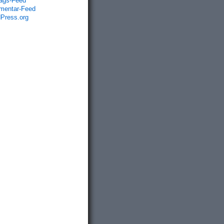
rags-Feed
entar-Feed
Press.org