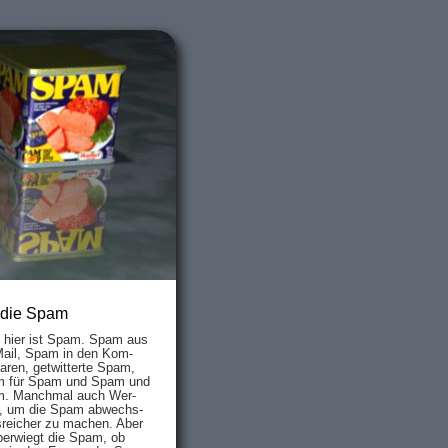
 die Spam
s hier ist Spam. Spam aus
Mail, Spam in den Kom­
aren, ge­twit­ter­te Spam,
 für Spam und Spam und
. Manch­mal auch Wer­
, um die Spam ab­wechs­
­reich­er zu mach­en. Aber
ber­wiegt die Spam, ob