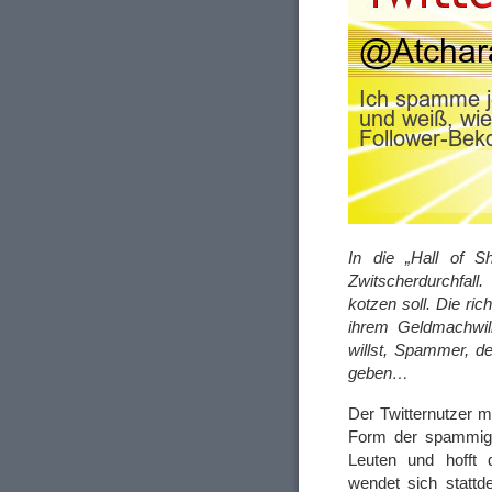
In die „Hall of 
Zwitscherdurchfall
kotzen soll. Die ric
ihrem Geldmachwil
willst, Spammer, d
geben…
Der Twitternutzer 
Form der spammigen
Leuten und hofft 
wendet sich statt