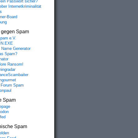
mein Passwort sicher?
ollowers/

ber Internetkriminalität
s
aner-Board
bung
s gegen Spam
spam e.V.
IN.EXE
 Name Generator
das Spam?
nator
ore Ransom!
hingradar
nceScambaiter
mgourmet
 Forum Spam
fonpaul
e Spam
epage
odon
lfed
nische Spam
lden