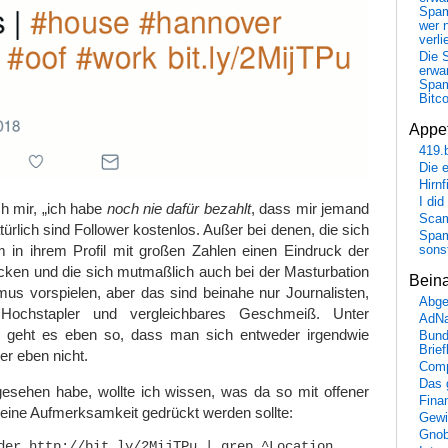
Spa
wer n
verli
Die 
erwar
Spa
Bitc
Appet
419.
Die 
Hirn
I did
ch mir, „ich habe
noch nie dafür bezahlt
, dass mir jemand
Scam
Natürlich sind Follower kostenlos. Außer bei denen, die sich
Spam
m in ihrem Profil mit großen Zahlen einen Eindruck der
sons
cken und die sich mutmaßlich auch bei der Masturbation
Bein
us vorspielen, aber das sind beinahe nur Journalisten,
Abge
, Hochstapler und vergleichbares Geschmeiß. Unter
AdN
geht es eben so, dass man sich entweder irgendwie
Bund
Brie
der eben nicht.
Comp
Das 
sehen habe, wollte ich wissen, was da so mit offener
Fina
ine Aufmerksamkeit gedrückt werden sollte:
Gewi
Gnob
der http://bit.ly/2MijTPu | grep ^Location
