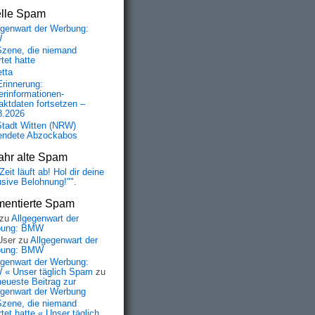
elle Spam
egenwart der Werbung:
W
Szene, die niemand
tet hatte
etta
Erinnerung:
erinformationen-
aktdaten fortsetzen –
8.2026
Stadt Witten (NRW)
endete Abzockabos
ahr alte Spam
Zeit läuft ab! Hol dir deine
usive Belohnung!"".
entierte Spam
zu
Allgegenwart der
bung: BMW
User
zu
Allgegenwart der
bung: BMW
egenwart der Werbung:
« Unser täglich Spam
zu
neueste Beitrag zur
egenwart der Werbung
Szene, die niemand
tet hatte « Unser täglich