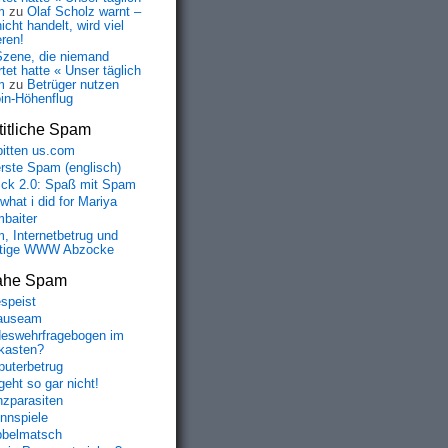
m
zu
Olaf Scholz warnt –
icht handelt, wird viel
eren!
Szene, die niemand
tet hatte « Unser täglich
m
zu
Betrüger nutzen
oin-Höhenflug
itliche Spam
bitten us.com
erste Spam (englisch)
fick 2.0: Spaß mit Spam
 what i did for Mariya
baiter
, Internetbetrug und
tige WWW Abzocke
ahe Spam
speist
auseam
eswehrfragebogen im
fkasten?
uterbetrug
geht so gar nicht!
nzparasiten
nnspiele
belmatsch