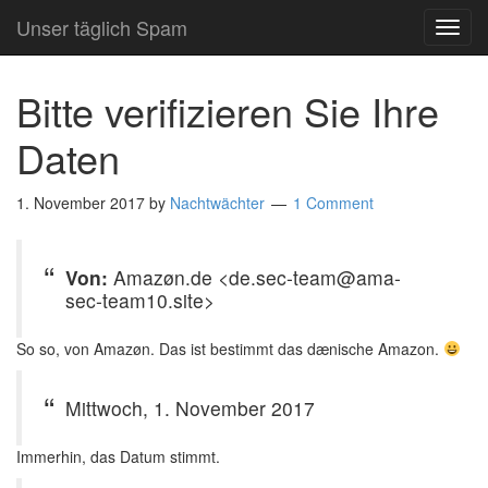
Unser täglich Spam
TOG
NAVI
Bitte verifizieren Sie Ihre
Daten
1. November 2017
by
Nachtwächter
1 Comment
Von:
Amazøn.de <de.sec-team@ama-
sec-team10.site>
So so, von Amazøn. Das ist bestimmt das dænische Amazon.
Mittwoch, 1. November 2017
Immerhin, das Datum stimmt.