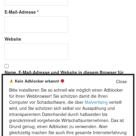
E-Mail-Adresse
*
Website
Name, E-Mail-Adresse und Website in diesem Browser für
meinen nächsten Kommentar speichern.
Kein Adblocker erkannt
Close
Bitte installieren Sie so schnell wie möglich einen Adblocker
für ihren Webbrowser! Sie schützen damit die Ihren
Computer vor Schadsoftware, die über
Malvertising
verteilt
wird, und Sie schützen sich selbst vor Ausspähung und
intransparentem Datenhandel durch halbseiden bis
grenzkriminell vorgehende Wirtschaftsunternehmen. Das ist
Grund genug, einen Adblocker zu verwenden. Aber
Copyright © 2026 Unser täglich Spam.
gleichzeitig machen Sie auch Ihre gesamte Interneterfahrung
Mobile
WordPress Theme by themehall.com