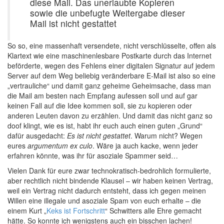
diese Mail. Das unerlaubte Kopieren
sowie die unbefugte Weitergabe dieser
Mail ist nicht gestattet
So so, eine massenhaft versendete, nicht verschlüsselte, offen als
Klartext wie eine maschinenlesbare Postkarte durch das Internet
beförderte, wegen des Fehlens einer digitalen Signatur auf jedem
Server auf dem Weg beliebig veränderbare E-Mail ist also so eine
„vertrauliche“ und damit ganz geheime Geheimsache, dass man
die Mail am besten nach Empfang aufessen soll und auf gar
keinen Fall auf die Idee kommen soll, sie zu kopieren oder
anderen Leuten davon zu erzählen. Und damit das nicht ganz so
doof klingt, wie es ist, habt ihr euch auch einen guten „Grund“
dafür ausgedacht:
Es ist nicht gestattet
. Warum nicht? Wegen
eures
argumentum ex culo
. Wäre ja auch kacke, wenn jeder
erfahren könnte, was ihr für asoziale Spammer seid…
Vielen Dank für eure zwar technokratisch-bedrohlich formulierte,
aber rechtlich nicht bindende Klausel – wir haben keinen Vertrag,
weil ein Vertrag nicht dadurch entsteht, dass ich gegen meinen
Willen eine illegale und asoziale Spam von euch erhalte – die
einem Kurt „
Keks ist Fortschritt
“ Schwitters alle Ehre gemacht
hätte. So konnte ich wenigstens auch ein bisschen lachen!