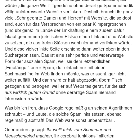
würde „die ganze Welt“ irgendeine ohne derartige Spammethodik
völlig uninteressante Website verlinken. Deshalb braucht ihr ganz
viele „Sehr geehrte Damen und Herren“ mit Website, die so doof
sind, euch für das Versprechen von ein paar Klimpergroschen
(und übrigens: im Lande der Linkhaftung einem zudem dafür
inkauf genommen juristischen Risiko) einen Link auf eine Website
zu setzen, die aus freien Stücken wohl niemand verlinken würde.
Und diese vielverlinkte Seite erschiene dann weiter oben in den
Suchergebnissen. Das ist eine sehr perfide und widerwärtige
Form der asozialen Spam, weil sie dem letztendlichen
„Empfänger“ eurer Spam, der einfach nur mit einer
Suchmaschine im Web finden möchte, was er sucht, gar nicht
weiter auffällt. Und dann wird er halt abgezockt, übern Tisch
gezogen und betrogen, weil er auf Websites gerät, für die sich
aus wirklich gutem Grund
ohne derartige Spam niemand
interessieren würde.
Was bin ich froh, dass Google regelmäßig an seinen Algorithmen
schraubt – und Leute, die solche Spamlinks setzen, ebenso
regelmäßig abstraft! Das Web wäre sonst unbenutzbar…
Oder anders gesagt:
Ihr wollt mich zum Spammer und
Menschenfeind machen
, ihr cerebral funktionslimitierten