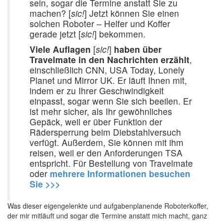
sein, sogar die Termine anstatt Sie zu
machen? [
sic!
] Jetzt können Sie einen
solchen Roboter – Helfer und Koffer
gerade jetzt [
sic!
] bekommen.
Viele Auflagen
[
sic!
]
haben über
Travelmate in den Nachrichten erzählt
,
einschließlich CNN, USA Today, Lonely
Planet und Mirror UK. Er läuft Ihnen mit,
indem er zu Ihrer Geschwindigkeit
einpasst, sogar wenn Sie sich beeilen. Er
ist mehr sicher, als Ihr gewöhnliches
Gepäck, weil er über Funktion der
Rädersperrung beim Diebstahlversuch
verfügt. Außerdem, Sie können mit ihm
reisen, weil er den Anforderungen TSA
entspricht. Für Bestellung von Travelmate
oder
mehrere Informationen besuchen
Sie >>>
Was dieser eigengelenkte und aufgabenplanende Roboterkoffer,
der mir mitläuft und sogar die Termine anstatt mich macht, ganz