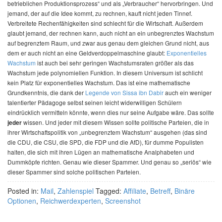
betrieblichen Produktionsprozess“ und als „Verbraucher“ hervorbringen. Und
jemand, der auf die Idee kommt, zu rechnen, kauft nicht jeden Tinnef.
Verbreitete Rechenfähigkeiten sind schlecht für die Wirtschaft. Außerdem
glaubt jemand, der rechnen kann, auch nicht an ein unbegrenztes Wachstum
auf begrenztem Raum, und zwar aus genau dem gleichen Grund nicht, aus
dem er auch nicht an eine Geldverdoppelmaschine glaubt:
Exponentielles
Wachstum
ist auch bei sehr geringen Wachstumsraten größer als das
Wachstum jede polynomiellen Funktion. In diesem Universum ist schlicht
kein Platz für exponentielles Wachstum. Das ist eine mathematische
Grundkenntnis, die dank der
Legende von Sissa ibn Dabir
auch ein weniger
talentierter Pädagoge selbst seinen leicht widerwilligen Schülern
eindrücklich vermitteln könnte, wenn dies nur seine Aufgabe wäre. Das sollte
wissen. Und jeder mit diesem Wissen sollte politische Parteien, die in
jeder
ihrer Wirtschaftspolitik von „unbegrenztem Wachstum“ ausgehen (das sind
die CDU, die CSU, die SPD, die FDP und die AfD), für dumme Populisten
halten, die sich mit ihren Lügen an mathematische Analphabeten und
Dummköpfe richten. Genau wie dieser Spammer. Und genau so „seriös“ wie
dieser Spammer sind solche politischen Parteien.
Posted in:
Mail
,
Zahlenspiel
Tagged:
Affiliate
,
Betreff
,
Binäre
Optionen
,
Reichwerdexperten
,
Screenshot