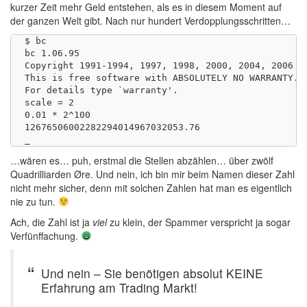
kurzer Zeit mehr Geld entstehen, als es in diesem Moment auf
der ganzen Welt gibt. Nach nur hundert Verdopplungsschritten…
$ bc

bc 1.06.95

Copyright 1991-1994, 1997, 1998, 2000, 2004, 2006 Fr
This is free software with ABSOLUTELY NO WARRANTY.

For details type `warranty'.

scale = 2

0.01 * 2^100

12676506002282294014967032053.76

…wären es… puh, erstmal die Stellen abzählen… über zwölf
Quadrilliarden Øre. Und nein, ich bin mir beim Namen dieser Zahl
nicht mehr sicher, denn mit solchen Zahlen hat man es eigentlich
nie zu tun.
Ach, die Zahl ist ja
viel
zu klein, der Spammer verspricht ja sogar
Verfünffachung.
Und nein – Sie benötigen absolut KEINE
Erfahrung am Trading Markt!