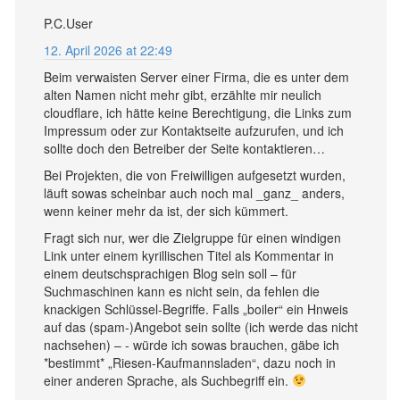
P.C.User
12. April 2026 at 22:49
Beim verwaisten Server einer Firma, die es unter dem
alten Namen nicht mehr gibt, erzählte mir neulich
cloudflare, ich hätte keine Berechtigung, die Links zum
Impressum oder zur Kontaktseite aufzurufen, und ich
sollte doch den Betreiber der Seite kontaktieren…
Bei Projekten, die von Freiwilligen aufgesetzt wurden,
läuft sowas scheinbar auch noch mal _ganz_ anders,
wenn keiner mehr da ist, der sich kümmert.
Fragt sich nur, wer die Zielgruppe für einen windigen
Link unter einem kyrillischen Titel als Kommentar in
einem deutschsprachigen Blog sein soll – für
Suchmaschinen kann es nicht sein, da fehlen die
knackigen Schlüssel-Begriffe. Falls „boiler“ ein Hnweis
auf das (spam-)Angebot sein sollte (ich werde das nicht
nachsehen) – - würde ich sowas brauchen, gäbe ich
*bestimmt* „Riesen-Kaufmannsladen“, dazu noch in
einer anderen Sprache, als Suchbegriff ein.