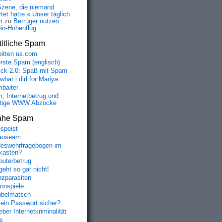
Szene, die niemand
tet hatte « Unser täglich
m
zu
Betrüger nutzen
oin-Höhenflug
itliche Spam
bitten us.com
erste Spam (englisch)
fick 2.0: Spaß mit Spam
 what i did for Mariya
baiter
, Internetbetrug und
tige WWW Abzocke
ahe Spam
speist
auseam
eswehrfragebogen im
fkasten?
uterbetrug
geht so gar nicht!
nzparasiten
nnspiele
belmatsch
mein Passwort sicher?
ber Internetkriminalität
s