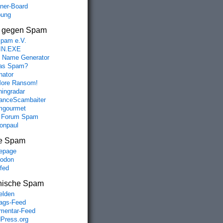
aner-Board
bung
s gegen Spam
spam e.V.
IN.EXE
 Name Generator
das Spam?
nator
ore Ransom!
hingradar
nceScambaiter
mgourmet
 Forum Spam
fonpaul
e Spam
epage
odon
lfed
nische Spam
lden
rags-Feed
entar-Feed
Press.org