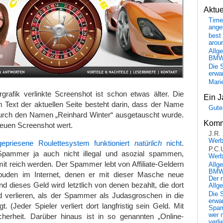
Aktu
Time
ange
best 
arou
Allg
BM
Die 
erwar
Mari
grafik verlinkte Screenshot ist schon etwas älter. Die
Ein J
 Text der aktuellen Seite besteht darin, dass der Name
Gute
durch den Namen „Reinhard Winter“ ausgetauscht wurde.
Komm
neuen Screenshot wert.
J.R.
Wer
epriesene Roulettesystem funktioniert
natürlich
nicht
.
P.C.
pammer ja auch nicht illegal und asozial spammen,
Wer
it reich werden. Der Spammer lebt von Affiliate-Geldern
Allg
BMW 
buden im Internet, denen er mit dieser Masche neue
Der 
nd dieses Geld wird letztlich von denen bezahlt, die dort
Allg
Die 
d verlieren, als der Spammer als Judasgroschen in die
erwar
. (Jeder Spieler verliert dort langfristig sein Geld. Mit
Spa
wer n
herheit. Darüber hinaus ist in so genannten „Online-
verli