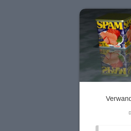
Verwand
D