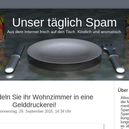
Unser täglich Spam
Aus dem Internet frisch auf den Tisch. Köstlich und aromatisch.
Über
eln Sie ihr Wohnzimmer in eine
Alle
der 
Gelddruckerei!
men­t
Spam
onnerstag, 29. September 2016, 14:34 Uhr
Spam
bung
lungs
es ü