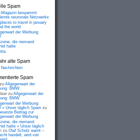
elle Spam
-Magazin bespammt
lernte neuronale Netzwerke
places to travel in january
nd the world
egenwart der Werbung:
W
Szene, die niemand
tet hatte
etta
ahr alte Spam
 Nachrichten
entierte Spam
zu
Allgegenwart der
bung: BMW
User
zu
Allgegenwart der
bung: BMW
egenwart der Werbung:
« Unser täglich Spam
zu
neueste Beitrag zur
egenwart der Werbung
Szene, die niemand
tet hatte « Unser täglich
m
zu
Olaf Scholz warnt –
icht handelt, wird viel
eren!