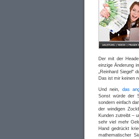
Der mit der Header
einzige Änderung im
„Reinhard Siegel“ 
Das ist mir keinen 
Und nein,
das ang
Sonst würde der S
sondern einfach dam
der windigen Zock
Kunden zutreibt – u
sehr viel mehr Gel
Hand gedrückt kriegt
mathematischer Sic