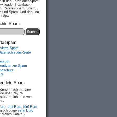
 in den Fo­ren oder Spam
wn­loads, Track­back-
, Re­fe­rer-Spam, Spam,
 und Spam. Und da­zu na­
ich Spam.
chte Spam
rte Spam
ivierte Spam
Datenschleuder-Seite
essum
rmatives zur Spam
ndschutz
m?
endete Spam
können mich mit einer
de über PayPal
rstützen, ich lebe vom
ln:
Euro
,
drei Euro
,
fünf Euro
 großzügige
zehn Euro
z dickes Danke!)