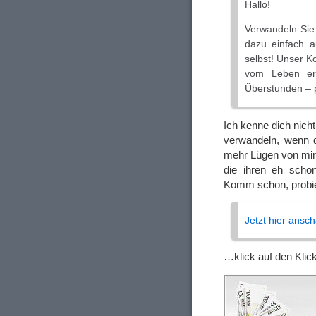
Hallo!
Verwandeln Sie
dazu einfach a
selbst! Unser Ko
vom Leben erw
Überstunden – p
Ich kenne dich nich
verwandeln, wenn 
mehr Lügen von mir l
die ihren eh schon
Komm schon, probie
Jetzt hier ansc
…klick auf den Klic