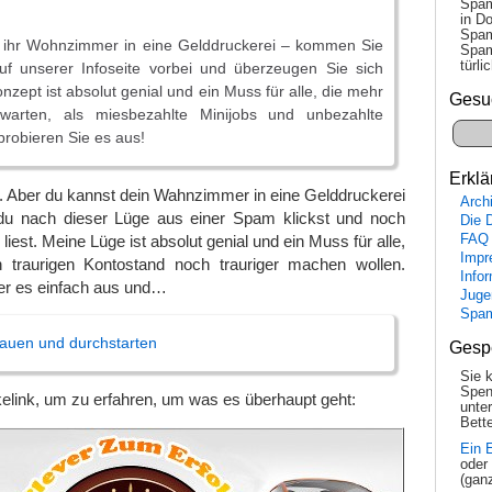
Spam
in Do
Spam
 ihr Wohnzimmer in eine Gelddruckerei – kommen Sie
Spam
tür­l
uf unserer Infoseite vorbei und überzeugen Sie sich
nzept ist absolut genial und ein Muss für alle, die mehr
Gesu
arten, als miesbezahlte Minijobs und unbezahlte
robieren Sie es aus!
Erklä
t. Aber du kannst dein Wahnzimmer in eine Gelddruckerei
Arch
du nach dieser Lüge aus einer Spam klickst und noch
Die 
iest. Meine Lüge ist absolut genial und ein Muss für alle,
FAQ
Impr
 traurigen Kontostand noch trauriger machen wollen.
Info
r es einfach aus und…
Juge
Spa
hauen und durchstarten
Gesp
Sie 
Spen
kelink, um zu erfahren, um was es überhaupt geht:
unte
Bette
Ein 
oder
(gan