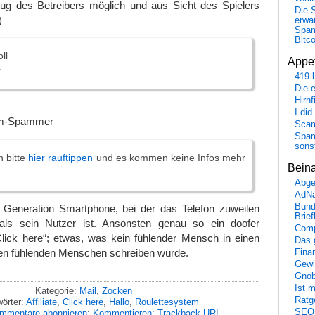
rug des Betreibers möglich und aus Sicht des Spielers
Die 
)
erwar
Spa
Bitc
ll
Appet
r
419.
Die 
Hirn
I did
em-Spammer
Scam
Spam
sons
n bitte
hier rauftippen
und es kommen keine Infos mehr
Bein
Abge
AdN
Bund
ie Generation Smartphone, bei der das Telefon zuweilen
Brie
 als sein Nutzer ist. Ansonsten genau so ein doofer
Comp
lick here“; etwas, was kein fühlender Mensch in einen
Das 
ren fühlenden Menschen schreiben würde.
Fina
Gewi
Gnob
Ist 
Kategorie:
Mail
,
Zocken
Ratge
örter:
Affiliate
,
Click here
,
Hallo
,
Roulettesystem
SEO
mmentare abonnieren
;
Kommentieren
;
Trackback-URI