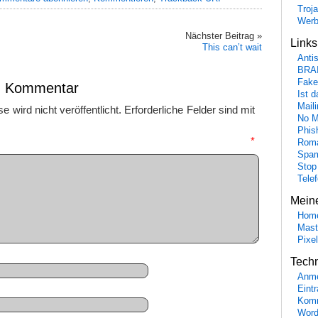
Troj
Wer
Nächster Beitrag »
Link
This can’t wait
Anti
BRA
Fake
en Kommentar
Ist 
Maili
 wird nicht veröffentlicht.
Erforderliche Felder sind mit
No M
Phis
mmentar
*
Roma
Spa
Stop
Tele
Mein
Hom
Mast
Pixe
Tech
Anme
Eint
Komm
Word