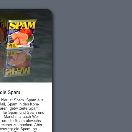
 die Spam
s hier ist Spam. Spam aus
Mail, Spam in den Kom­
aren, ge­twit­ter­te Spam,
 für Spam und Spam und
. Manch­mal auch Wer­
, um die Spam ab­wechs­
­reich­er zu mach­en. Aber
ber­wiegt die Spam, ob