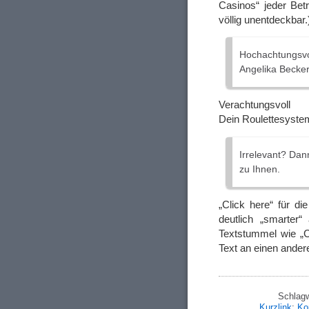
Casinos“ jeder Bet
völlig unentdeckbar.
Hochachtungsvo
Angelika Becke
Verachtungsvoll
Dein Roulettesyst
Irrelevant? Dan
zu Ihnen.
„Click here“ für d
deutlich „smarter“
Textstummel wie „C
Text an einen ande
Schlagw
Kurzlink
;
Ko