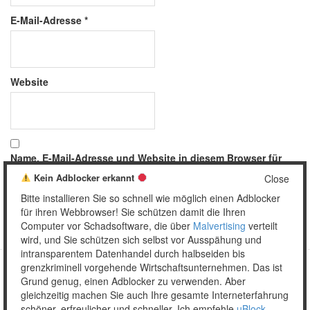
E-Mail-Adresse
*
Website
Name, E-Mail-Adresse und Website in diesem Browser für
meinen nächsten Kommentar speichern.
Kein Adblocker erkannt
Close
Bitte installieren Sie so schnell wie möglich einen Adblocker
für ihren Webbrowser! Sie schützen damit die Ihren
Computer vor Schadsoftware, die über
Malvertising
verteilt
wird, und Sie schützen sich selbst vor Ausspähung und
intransparentem Datenhandel durch halbseiden bis
grenzkriminell vorgehende Wirtschaftsunternehmen. Das ist
Grund genug, einen Adblocker zu verwenden. Aber
Copyright © 2026 Unser täglich Spam.
gleichzeitig machen Sie auch Ihre gesamte Interneterfahrung
Mobile
WordPress Theme by themehall.com
schöner, erfreulicher und schneller. Ich empfehle
uBlock