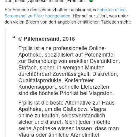
Nun, diese „Apotheke“ ist eben „Premium“.
Für Freunde des schmerzhaften Lachkrampfes
habe ich einen
Screenshot zu Flickr hochgeladen
. Hier sei nur zitiert, was unter
den vielen Bildern von dort angeblich erhältlichen Tabletten steht:
©
Pillenversand
, 2016
Frpills ist eine professionelle Online-
Apotheke, spezialisiert auf Potenzmittel
zur Behandlung von erektiler Dysfunktion.
Einfach, sicher, in wenigen Minuten
durchführbar! Zuverlässigkeit, Diskretion,
Qualitätsprodukte, Kostenfreier
Kundensupport, schnelle Lieferzeiten
sind die höchste Priorität bei Viagrafon.
Frpills ist die beste Alternative zur Haus-
Apotheke, um die Cialis bzw. Viagra
online zu kaufen, selbstverständlich
sicher und diskret. Nicht jeder möchte
seine Apotheke wissen lassen, dass man
Viagra oder ähnliche Arzneimittel