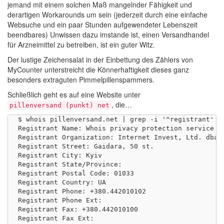
jemand mit einem solchen Maß mangelnder Fähigkeit und
derartigen Workarounds um sein (jederzeit durch eine einfache
Websuche und ein paar Stunden aufgewendeter Lebenszeit
beendbares) Unwissen dazu imstande ist, einen Versandhandel
für Arzneimittel zu betreiben, ist ein guter Witz.
Der lustige Zeichensalat in der Einbettung des Zählers von
MyCounter unterstreicht die Könnerhaftigkeit dieses ganz
besonders extraguten Pimmelpillenspammers.
Schließlich geht es auf eine Website unter
, die…
pillenversand (punkt) net
$ whois pillenversand.net | grep -i '^registrant'

Registrant Name: Whois privacy protection service

Registrant Organization: Internet Invest, Ltd. dba I
Registrant Street: Gaidara, 50 st.   

Registrant City: Kyiv

Registrant State/Province: 

Registrant Postal Code: 01033

Registrant Country: UA

Registrant Phone: +380.442010102

Registrant Phone Ext: 

Registrant Fax: +380.442010100

Registrant Fax Ext: 
