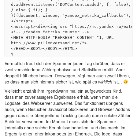
d.addEventListener("DOMContentLoaded", f, false);

} else { f(); }

})(document, window, "yandex_metrika_callbacks");

</script>

<noscript><div><img src="https://mc.yandex.ru/watch
<!-- /Yandex.Metrika counter -->

<META HTTP-EQUIV="REFRESH" CONTENT="1; URL=

http://www.pillenversand.net/"> 

</HEAD><BODY></BODY></HTML>

Vermutlich freut sich der Spammer jeden Tag darüber, dass er
zwei verschiedene Zählergebnisse und Statistiken erhält. Aber
doppelt hält eben besser. Deswegen trägt man auch zwei Uhren,
so dass man sich niemals sicher ist, wie spät es
wirklich
ist…
Vielleicht erzählt ihm irgendwann mal ein aufgewecktes Kind,
dass man zuverlässigere Ergebnisse erhält, wenn man die
Logdatei des Webserver auswertet. Das funktioniert übrigens
auch, wenn Besucher Javascript blockieren und Browser-Addons
gegen das site-übergreifene Tracking (auch) durch solche Zähler-
Anbieter verwenden. Im Moment muss sich der Spammer
jedenfalls ohne solche Kenntnisse behelfen, und das macht im
Ergebnis einen eher inkompetenten Eindruck. Die Idee, dass