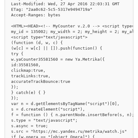
Last-Modified: Wed, 27 Apr 2016 22:03:31 GMT

ETag: "2aa0c62-5c5-5317e9494719a"

Accept-Ranges: bytes

<HTML><HEAD><!-- MyCounter v.2.0 --> <script type="t
my_id = 135002; my_width = 2; my_height = 2; my_alt
<script type="text/javascript">

(function (d, w, c) {

(w[c] = w[c] || []).push(function() {

try {

w.yaCounter35581560 = new Ya.Metrika({

id:35581560,

clickmap:true,

trackLinks:true,

accurateTrackBounce:true

});

} catch(e) { }

});

var n = d.getElementsByTagName("script")[0],

s = d.createElement("script"),

f = function () { n.parentNode.insertBefore(s, n); }
s.type = "text/javascript";

s.async = true;

s.src = "https://mc.yandex.ru/metrika/watch.js"

if (w.opera == "[object Opera]") {
