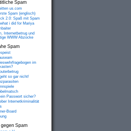
itliche Spam
bitten us.com
erste Spam (englisch)
fick 2.0: Spaß mit Spam
 what i did for Mariya
baiter
, Internetbetrug und
tige WWW Abzocke
ahe Spam
speist
auseam
eswehrfragebogen im
fkasten?
uterbetrug
geht so gar nicht!
nzparasiten
nnspiele
belmatsch
mein Passwort sicher?
ber Internetkriminalität
s
aner-Board
bung
s gegen Spam