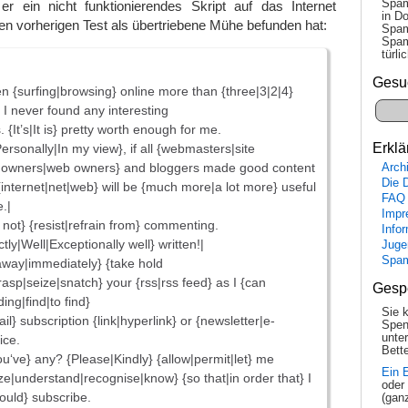
Spam
er ein nicht funktionierendes Skript auf das Internet
in Do
en vorherigen Test als übertriebene Mühe befunden hat:
Spam
Spam
tür­l
Gesu
en {surfing|browsing} online more than {three|3|2|4}
 I never found any interesting
s. {It’s|It is} pretty worth enough for me.
Erklä
ersonally|In my view}, if all {webmasters|site
 owners|web owners} and bloggers made good content
Arch
Die 
{internet|net|web} will be {much more|a lot more} useful
FAQ
.|
Impr
d not} {resist|refrain from} commenting.
Info
tly|Well|Exceptionally well} written!|
Juge
Spa
ght away|immediately} {take hold
rasp|seize|snatch} your {rss|rss feed} as I {can
Gesp
ding|find|to find}
Sie 
il} subscription {link|hyperlink} or {newsletter|e-
Spen
unte
ice.
Bette
u‘ve} any? {Please|Kindly} {allow|permit|let} me
Ein 
ze|understand|recognise|know} {so that|in order that} I
oder
ould} subscribe.
(gan