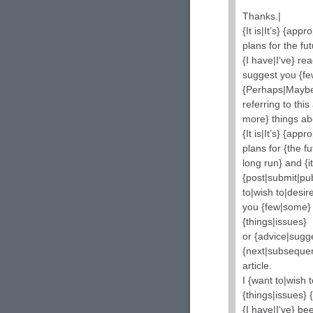
Thanks.|
{It is|It’s} {ap
plans for the fut
{I have|I‘ve} rea
suggest you {few
{Perhaps|Maybe}
referring to this
more} things abo
{It is|It’s} {ap
plans for {the f
long run} and {it
{post|submit|pub
to|wish to|desi
you {few|some} {
{things|issues}
or {advice|sugg
{next|subsequent
article.
I {want to|wish 
{things|issues} 
{I have|I‘ve} be