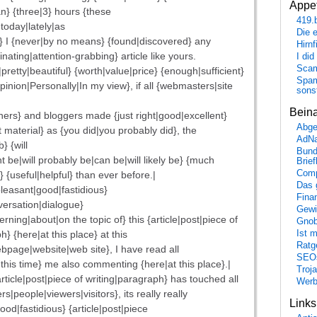
Appet
n} {three|3} hours {these
419.
oday|lately|as
Die 
ut} I {never|by no means} {found|discovered} any
Hirn
inating|attention-grabbing} article like yours.
I did
Scam
ely|pretty|beautiful} {worth|value|price} {enough|sufficient}
Spam
pinion|Personally|In my view}, if all {webmasters|site
sons
Bein
rs} and bloggers made {just right|good|excellent}
Abge
 material} as {you did|you probably did}, the
AdN
} {will
Bund
t be|will probably be|can be|will likely be} {much
Brie
Comp
 {useful|helpful} than ever before.|
Das 
pleasant|good|fastidious}
Fina
versation|dialogue}
Gewi
rning|about|on the topic of} this {article|post|piece of
Gnob
h} {here|at this place} at this
Ist 
Ratge
bpage|website|web site}, I have read all
SEO
 this time} me also commenting {here|at this place}.|
Troj
article|post|piece of writing|paragraph} has touched all
Wer
rs|people|viewers|visitors}, its really really
Link
ood|fastidious} {article|post|piece