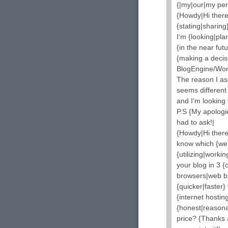
{|my|our|my per
{Howdy|Hi there
{stating|sharing
I‘m {looking|pla
{in the near fut
{making a decis
BlogEngine/Wor
The reason I as
seems different
and I‘m looking
P.S {My apologie
had to ask!|
{Howdy|Hi there
know which {we
{utilizing|worki
your blog in 3 {c
browsers|web br
{quicker|faster
{internet hostin
{honest|reasona
price? {Thanks 