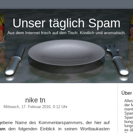
Unser täglich Spam
Aus dem Internet frisch auf den Tisch. Köstlich und aromatisch.
Über
nike tn
Alle
der 
Mittwoch, 17. Februar 2016, 0:12 Uhr
men­t
Spam
Spam
bung
gebene Name des Kommentarspammers, der hier auf
lungs
pam
den folgenden Einblick in seinen Wortbaukasten
es ü