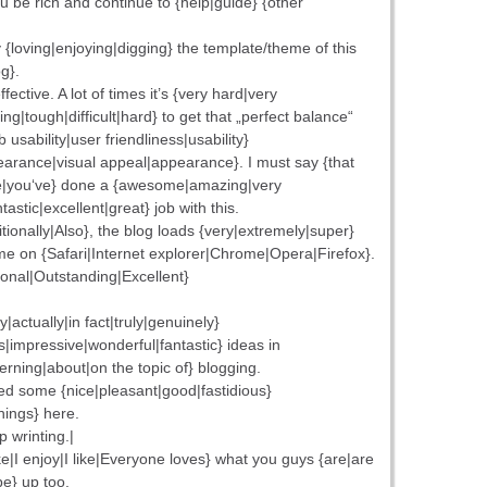
 be rich and continue to {help|guide} {other
 {loving|enjoying|digging} the template/theme of this
og}.
effective. A lot of times it’s {very hard|very
ging|tough|difficult|hard} to get that „perfect balance“
usability|user friendliness|usability}
earance|visual appeal|appearance}. I must say {that
e|you‘ve} done a {awesome|amazing|very
astic|excellent|great} job with this.
itionally|Also}, the blog loads {very|extremely|super}
 me on {Safari|Internet explorer|Chrome|Opera|Firefox}.
onal|Outstanding|Excellent}
|actually|in fact|truly|genuinely}
|impressive|wonderful|fantastic} ideas in
erning|about|on the topic of} blogging.
d some {nice|pleasant|good|fastidious}
things} here.
 wrinting.|
like|I enjoy|I like|Everyone loves} what you guys {are|are
be} up too.