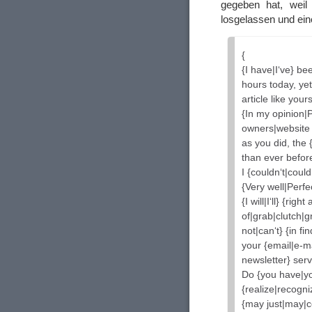
gegeben hat, weil 
losgelassen und ein
{
{I have|I‘ve} be
hours today, yet
article like your
{In my opinion|P
owners|website
as you did, the 
than ever before
I {couldn‘t|coul
{Very well|Perfec
{I will|I‘ll} {ri
of|grab|clutch|g
not|can‘t} {in fin
your {email|e-ma
newsletter} serv
Do {you have|yo
{realize|recogni
{may just|may|c