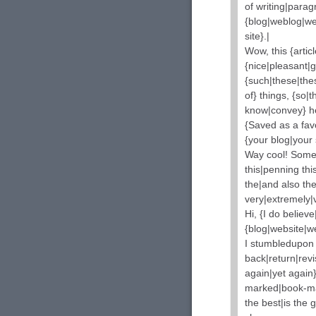
of writing|para
{blog|weblog|w
site}.|
Wow, this {artic
{nice|pleasant|g
{such|these|the
of} things, {so|t
know|convey} he
{Saved as a favor
{your blog|your 
Way cool! Some {
this|penning this
the|and also the|
very|extremely|v
Hi, {I do believe
{blog|website|we
I stumbledupon 
back|return|revi
again|yet again
marked|book-mar
the best|is the 