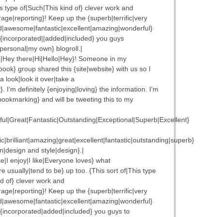
is type of|Such|This kind of} clever work and
age|reporting}! Keep up the {superb|terrific|very
|awesome|fantastic|excellent|amazing|wonderful}
 {incorporated||added|included} you guys
personal|my own} blogroll.|
|Hey there|Hi|Hello|Hey}! Someone in my
ok} group shared this {site|website} with us so I
a look|look it over|take a
}. I‘m definitely {enjoying|loving} the information. I‘m
ookmarking} and will be tweeting this to my
rful|Great|Fantastic|Outstanding|Exceptional|Superb|Excellent}
fic|brilliant|amazing|great|excellent|fantastic|outstanding|superb}
n|design and style|design}.|
like|I enjoy|I like|Everyone loves} what
e usually|tend to be} up too. {This sort of|This type
nd of} clever work and
age|reporting}! Keep up the {superb|terrific|very
|awesome|fantastic|excellent|amazing|wonderful}
 {incorporated|added|included} you guys to