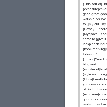
{This sort of|Th
{exposure|cover
good|great|good
works guys I‘ve
to {|my|our||my 
{Howdy|Hi there
{Myspace|Facebo
came to {give it 
look|check it out
{book-marking|b
followers!
{Terrific|Wonde
blog and
{wonderful|terri
{style and desig
{I love|I really 
you guys {are|ar
of|Such|This ki
{exposure|cover
good|great|good
works guys I‘ve