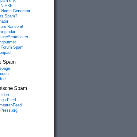
spam e.V.
IN.EXE
 Name Generator
das Spam?
nator
ore Ransom!
hingradar
nceScambaiter
mgourmet
 Forum Spam
fonpaul
e Spam
epage
odon
lfed
nische Spam
lden
rags-Feed
entar-Feed
Press.org