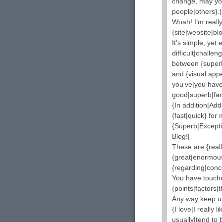
change, may you
people|others}.|
Woah! I‘m really
{site|website|bl
It’s simple, yet 
difficult|challen
between {superb 
and {visual app
you‘ve|you hav
good|superb|fant
{In addition|Add
{fast|quick} for
{Superb|Excepti
Blog!|
These are {really
{great|enormous
{regarding|conc
You have touche
{points|factors|
Any way keep up
{I love|I really 
usually|tend to 