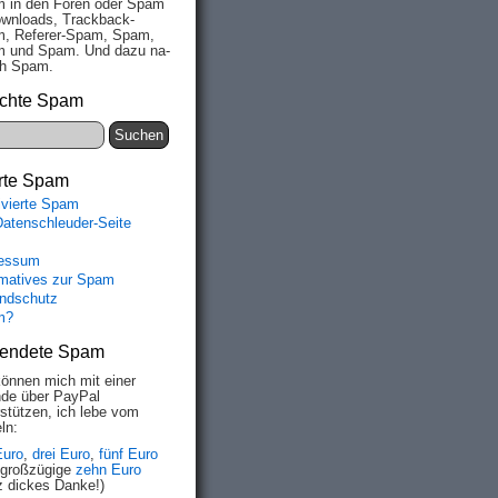
 in den Fo­ren oder Spam
wn­loads, Track­back-
, Re­fe­rer-Spam, Spam,
 und Spam. Und da­zu na­
ich Spam.
chte Spam
rte Spam
ivierte Spam
Datenschleuder-Seite
essum
rmatives zur Spam
ndschutz
m?
endete Spam
können mich mit einer
de über PayPal
rstützen, ich lebe vom
ln:
Euro
,
drei Euro
,
fünf Euro
 großzügige
zehn Euro
z dickes Danke!)