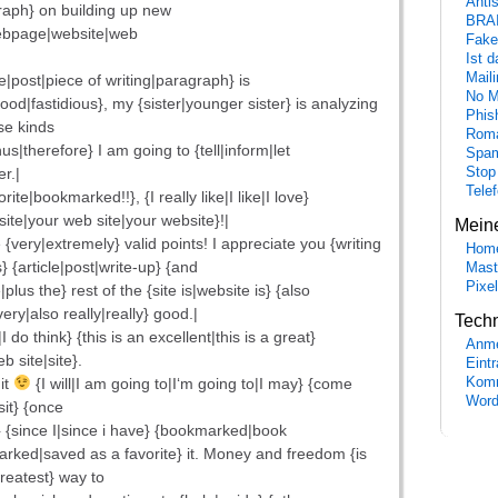
Anti
graph} on building up new
BRA
ebpage|website|web
Fake
Ist 
Maili
le|post|piece of writing|paragraph} is
No M
ood|fastidious}, my {sister|younger sister} is analyzing
Phis
se kinds
Roma
hus|therefore} I am going to {tell|inform|let
Spa
r.|
Stop
Tele
ite|bookmarked!!}, {I really like|I like|I love}
site|your web site|your website}!|
Mein
very|extremely} valid points! I appreciate you {writing
Hom
} {article|post|write-up} {and
Mast
Pixe
plus the} rest of the {site is|website is} {also
ery|also really|really} good.|
Tech
|I do think} {this is an excellent|this is a great}
Anme
b site|site}.
Eint
it
{I will|I am going to|I‘m going to|I may} {come
Komm
Word
sit} {once
} {since I|since i have} {bookmarked|book
ked|saved as a favorite} it. Money and freedom {is
greatest} way to