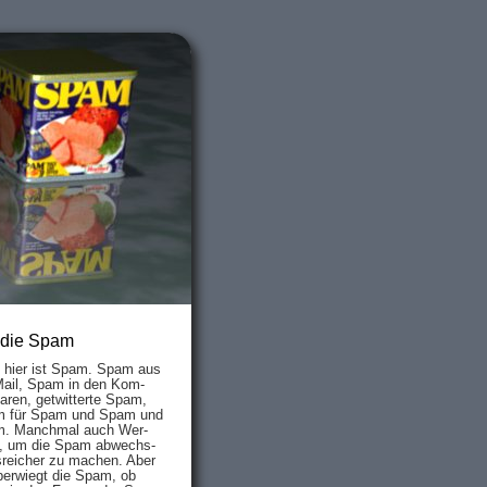
 die Spam
s hier ist Spam. Spam aus
Mail, Spam in den Kom­
aren, ge­twit­ter­te Spam,
 für Spam und Spam und
. Manch­mal auch Wer­
, um die Spam ab­wechs­
­reich­er zu mach­en. Aber
ber­wiegt die Spam, ob