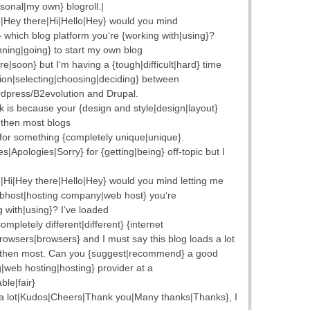
sonal|my own} blogroll.|
|Hey there|Hi|Hello|Hey} would you mind
} which blog platform you‘re {working with|using}?
nning|going} to start my own blog
ure|soon} but I‘m having a {tough|difficult|hard} time
ion|selecting|choosing|deciding} between
dpress/B2evolution and Drupal.
k is because your {design and style|design|layout}
 then most blogs
 for something {completely unique|unique}.
s|Apologies|Sorry} for {getting|being} off-topic but I
|Hi|Hey there|Hello|Hey} would you mind letting me
bhost|hosting company|web host} you‘re
ng with|using}? I‘ve loaded
ompletely different|different} {internet
owsers|browsers} and I must say this blog loads a lot
} then most. Can you {suggest|recommend} a good
g|web hosting|hosting} provider at a
ble|fair}
a lot|Kudos|Cheers|Thank you|Many thanks|Thanks}, I