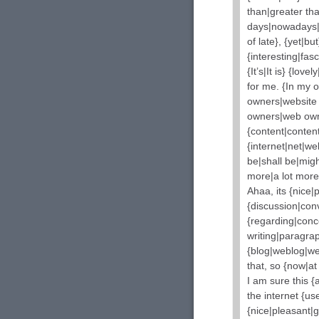
than|greater tha
days|nowadays|t
of late}, {yet|b
{interesting|fasc
{It’s|It is} {lov
for me. {In my o
owners|website
owners|web owne
{content|content
{internet|net|web
be|shall be|migh
more|a lot more}
Ahaa, its {nice|
{discussion|con
{regarding|conce
writing|paragrap
{blog|weblog|we
that, so {now|at
I am sure this {
the internet {use
{nice|pleasant|g