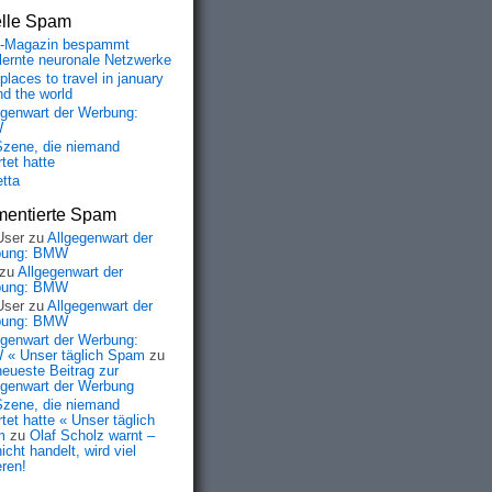
elle Spam
-Magazin bespammt
lernte neuronale Netzwerke
places to travel in january
nd the world
egenwart der Werbung:
W
Szene, die niemand
tet hatte
etta
entierte Spam
User
zu
Allgegenwart der
bung: BMW
zu
Allgegenwart der
bung: BMW
User
zu
Allgegenwart der
bung: BMW
egenwart der Werbung:
« Unser täglich Spam
zu
neueste Beitrag zur
egenwart der Werbung
Szene, die niemand
tet hatte « Unser täglich
m
zu
Olaf Scholz warnt –
icht handelt, wird viel
eren!