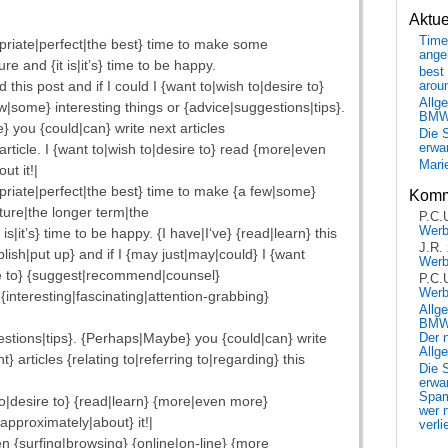
Aktu
Time
propriate|perfect|the best} time to make some
ange
ure and {it is|it’s} time to be happy.
best 
d this post and if I could I {want to|wish to|desire to}
arou
Allg
|some} interesting things or {advice|suggestions|tips}.
BM
 you {could|can} write next articles
Die 
 article. I {want to|wish to|desire to} read {more|even
erwar
Mari
ut it!|
propriate|perfect|the best} time to make {a few|some}
Komm
uture|the longer term|the
P.C.
Wer
 is|it’s} time to be happy. {I have|I‘ve} {read|learn} this
J.R.
lish|put up} and if I {may just|may|could} I {want
Wer
re to} {suggest|recommend|counsel}
P.C.
Wer
interesting|fascinating|attention-grabbing}
Allg
BMW 
estions|tips}. {Perhaps|Maybe} you {could|can} write
Der 
Allg
} articles {relating to|referring to|regarding} this
Die 
erwar
Spa
to|desire to} {read|learn} {more|even more}
wer n
{approximately|about} it!|
verli
en {surfing|browsing} {online|on-line} {more