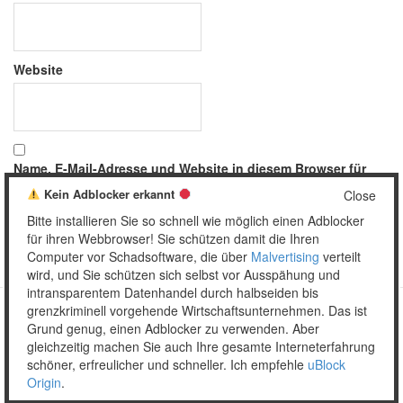
Website
Name, E-Mail-Adresse und Website in diesem Browser für
meinen nächsten Kommentar speichern.
Kein Adblocker erkannt
Close
Bitte installieren Sie so schnell wie möglich einen Adblocker
für ihren Webbrowser! Sie schützen damit die Ihren
Computer vor Schadsoftware, die über
Malvertising
verteilt
wird, und Sie schützen sich selbst vor Ausspähung und
intransparentem Datenhandel durch halbseiden bis
grenzkriminell vorgehende Wirtschaftsunternehmen. Das ist
Grund genug, einen Adblocker zu verwenden. Aber
Copyright © 2026 Unser täglich Spam.
gleichzeitig machen Sie auch Ihre gesamte Interneterfahrung
Mobile
WordPress Theme by themehall.com
schöner, erfreulicher und schneller. Ich empfehle
uBlock
Origin
.