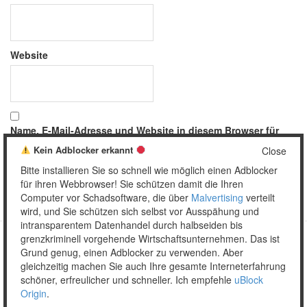
Website
Name, E-Mail-Adresse und Website in diesem Browser für
meinen nächsten Kommentar speichern.
Kein Adblocker erkannt
Close
Bitte installieren Sie so schnell wie möglich einen Adblocker
für ihren Webbrowser! Sie schützen damit die Ihren
Computer vor Schadsoftware, die über
Malvertising
verteilt
wird, und Sie schützen sich selbst vor Ausspähung und
intransparentem Datenhandel durch halbseiden bis
grenzkriminell vorgehende Wirtschaftsunternehmen. Das ist
Grund genug, einen Adblocker zu verwenden. Aber
Copyright © 2026 Unser täglich Spam.
gleichzeitig machen Sie auch Ihre gesamte Interneterfahrung
Mobile
WordPress Theme by themehall.com
schöner, erfreulicher und schneller. Ich empfehle
uBlock
Origin
.