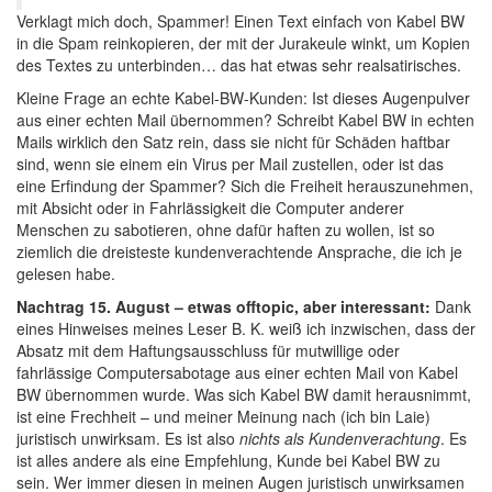
Verklagt mich doch, Spammer! Einen Text einfach von Kabel BW
in die Spam reinkopieren, der mit der Jurakeule winkt, um Kopien
des Textes zu unterbinden… das hat etwas sehr realsatirisches.
Kleine Frage an echte Kabel-BW-Kunden: Ist dieses Augenpulver
aus einer echten Mail übernommen? Schreibt Kabel BW in echten
Mails wirklich den Satz rein, dass sie nicht für Schäden haftbar
sind, wenn sie einem ein Virus per Mail zustellen, oder ist das
eine Erfindung der Spammer? Sich die Freiheit herauszunehmen,
mit Absicht oder in Fahrlässigkeit die Computer anderer
Menschen zu sabotieren, ohne dafür haften zu wollen, ist so
ziemlich die dreisteste kundenverachtende Ansprache, die ich je
gelesen habe.
Nachtrag 15. August – etwas offtopic, aber interessant:
Dank
eines Hinweises meines Leser B. K. weiß ich inzwischen, dass der
Absatz mit dem Haftungsausschluss für mutwillige oder
fahrlässige Computersabotage aus einer echten Mail von Kabel
BW übernommen wurde. Was sich Kabel BW damit herausnimmt,
ist eine Frechheit – und meiner Meinung nach (ich bin Laie)
juristisch unwirksam. Es ist also
nichts als Kundenverachtung
. Es
ist alles andere als eine Empfehlung, Kunde bei Kabel BW zu
sein. Wer immer diesen in meinen Augen juristisch unwirksamen