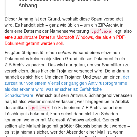
Anhang
Dieser Anhang ist der Grund, weshalb diese Spam versendet
wird. Es handelt sich – ganz wie üblich – um ein ZIP-Archiv, in
dem eine Datei mit der Namenserweiterung
liegt, also
.pdf.exe
eine ausführbare Datei für Microsoft Windows, die als ein PDF-
Dokument getarnt werden soll
.
Es gäbe übrigens für einen
echten
Versand eines einzelnen
Dokumentes keinen objektiven Grund, dieses Dokument in ein
ZIP-Archiv zu packen. Das wird nur getan, um vor Spamfiltern zu
verschleiern, dass hier ein Trojaner versendet wird. Denn darum
handelt es sich hier: Um einen Trojaner. Und zwar um einen,
der
zurzeit nur von einem Viertel der gängigen Antivirusprogramme
als das erkannt wird, was er sicher ist: Gefährliche
Schadsoftware
. Wer sich auf sein Antivirus-Schlangenöl verlassen
hat, ist also wieder einmal verlassen; wer hingegen beim Anblick
des antiken
-Tricks in einem ZIP-Archiv sofort den
.pdf.exe
Löschimpuls bekommt, kann selbst dann nicht zu Schaden
kommen, wenn er mit Microsoft Windows arbeitet. Generell
sollten alle Mailanhänge mit größter Skepsis behandelt werden –
es ist ja niemals sicher, wer der Absender einer Mail ist, wenn