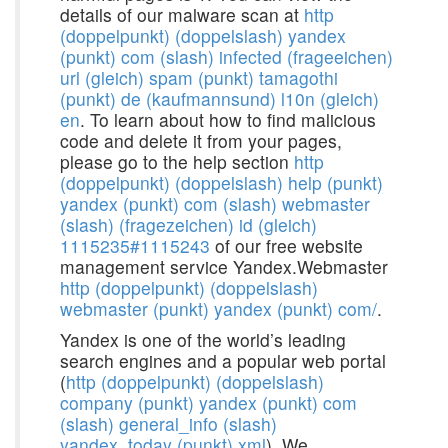
details of our malware scan at
http
(doppelpunkt) (doppelslash) yandex
(punkt) com (slash) infected (frageeichen)
url (gleich) spam (punkt) tamagothi
(punkt) de (kaufmannsund) l10n (gleich)
en
. To learn about how to find malicious
code and delete it from your pages,
please go to the help section
http
(doppelpunkt) (doppelslash) help (punkt)
yandex (punkt) com (slash) webmaster
(slash) (fragezeichen) id (gleich)
1115235#1115243
of our free website
management service Yandex.Webmaster
http (doppelpunkt) (doppelslash)
webmaster (punkt) yandex (punkt) com/
.
Yandex is one of the world’s leading
search engines and a popular web portal
(
http (doppelpunkt) (doppelslash)
company (punkt) yandex (punkt) com
(slash) general_info (slash)
yandex_today (punkt) xml
). We