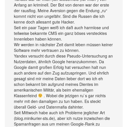
Anfang an kriminell. Der Bot von denen war der erste
der rausflog. Meine Aversion gegen die Endung „ru“
kommt nicht von ungefähr. Sind die Russen die ich
kenne doch allesamt gute Hacker.
Seit ein paar Tagen weiß ich daß auch harmlose und
teilweise bekannte CMS ein ganz böses verstecktes
Innenleben haben können.
Wir werden in nächster Zeit damit leben müssen keiner
Software mehr vertrauen zu können.
Yandex versucht durch diese Pseudo-Untersuchung an
Nutzerdaten, ähnlich Google heranzukommen. Da
Google damit großen Erfolg hat versuchen halt nun
auch andere auf den Zug aufzuspringen. Und ehrlich
gesagt sind mir meine Daten lieber dort wo ich eh
schon bekannt bin aufgrund meines Dientes im
amerikanischen Militär, als beim ehemaligen
Klassenfeind
. Wobei die jetzigen ru`s gar nichts
mehr mit den damaligen zu tun haben. Es steckt
überall Geld- und Datenmafia dahinter.
Seit Mittwoch habe auch ich Probleme jeglicher Art
(blog.minikurier-sts.de), aber ich nutze inzwischen die
Spamanfragen aus um meinen Google-Rank zu