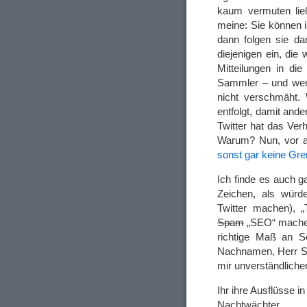
kaum vermuten ließ
meine: Sie können i
dann folgen sie da
diejenigen ein, die
Mitteilungen in di
Sammler – und wenn
nicht verschmäht. W
entfolgt, damit and
Twitter hat das Ver
Warum? Nun, vor all
sonst gar keine Gr
Ich finde es auch g
Zeichen, als würd
Twitter machen), „T
Spam
„SEO“ machen,
richtige Maß an Se
Nachnamen, Herr Sch
mir unverständliche
Ihr ihre Ausflüsse 
Nachtwächter