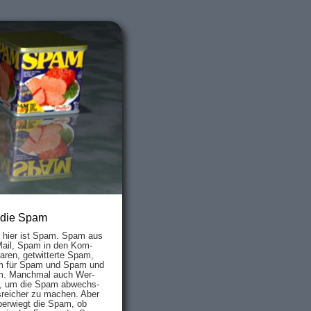
 die Spam
s hier ist Spam. Spam aus
Mail, Spam in den Kom­
aren, ge­twit­ter­te Spam,
 für Spam und Spam und
. Manch­mal auch Wer­
, um die Spam ab­wechs­
­reich­er zu mach­en. Aber
ber­wiegt die Spam, ob