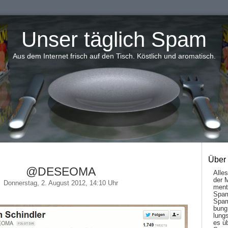
Unser täglich Spam
Aus dem Internet frisch auf den Tisch. Köstlich und aromatisch.
Über
@DESEOMA
Alle
der 
Donnerstag, 2. August 2012, 14:10 Uhr
men­t
Spam
Spam
bung
lungs
es ü