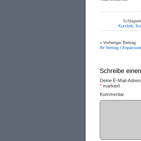
Schlagwör
Kurzlink
;
Ko
« Vorheriger Beitrag
Ihr Vertrag / Anpassun
Schreibe ein
Deine E-Mail-Adresse
*
markiert
Ko