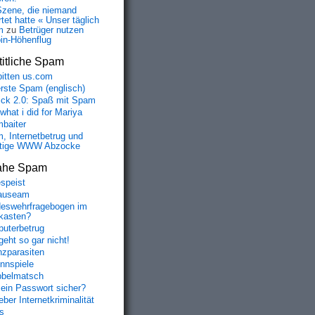
Szene, die niemand
tet hatte « Unser täglich
m
zu
Betrüger nutzen
oin-Höhenflug
itliche Spam
bitten us.com
erste Spam (englisch)
fick 2.0: Spaß mit Spam
 what i did for Mariya
baiter
, Internetbetrug und
tige WWW Abzocke
ahe Spam
speist
auseam
eswehrfragebogen im
fkasten?
uterbetrug
geht so gar nicht!
nzparasiten
nnspiele
belmatsch
mein Passwort sicher?
ber Internetkriminalität
s