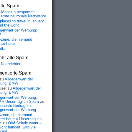
elle Spam
-Magazin bespammt
lernte neuronale Netzwerke
places to travel in january
nd the world
egenwart der Werbung:
W
Szene, die niemand
tet hatte
etta
ahr alte Spam
 Nachrichten
entierte Spam
zu
Allgegenwart der
bung: BMW
User
zu
Allgegenwart der
bung: BMW
egenwart der Werbung:
« Unser täglich Spam
zu
neueste Beitrag zur
egenwart der Werbung
Szene, die niemand
tet hatte « Unser täglich
m
zu
Olaf Scholz warnt –
icht handelt, wird viel
eren!