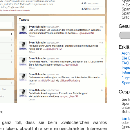
Spam
in Do
Spam
Spam
tür­l
Gesu
Erklä
Arch
Die 
FAQ
Impr
Info
Juge
Spa
Gesp
Sie 
Spen
unte
r,
Bette
Ein 
 ganz toll, dass sie beim Zwitscherchen wahllos
oder
(gan
en folgen, obwohl ihre sehr eingeschränkten Interessen