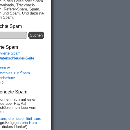
 in den Fo­ren oder Spam
wn­loads, Track­back-
, Re­fe­rer-Spam, Spam,
 und Spam. Und da­zu na­
ich Spam.
chte Spam
rte Spam
ivierte Spam
Datenschleuder-Seite
essum
rmatives zur Spam
ndschutz
m?
endete Spam
können mich mit einer
de über PayPal
rstützen, ich lebe vom
ln:
Euro
,
drei Euro
,
fünf Euro
 großzügige
zehn Euro
z dickes Danke!)