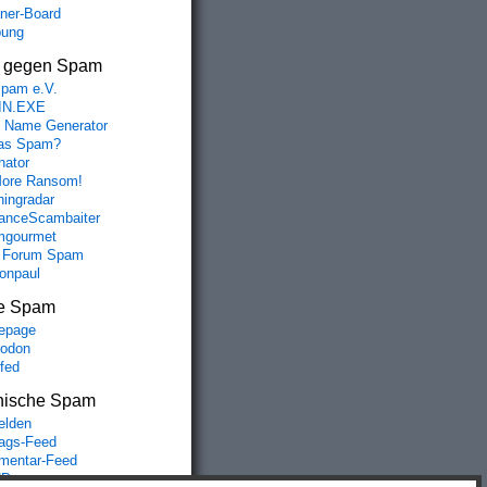
aner-Board
bung
s gegen Spam
spam e.V.
IN.EXE
 Name Generator
das Spam?
nator
ore Ransom!
hingradar
nceScambaiter
mgourmet
 Forum Spam
fonpaul
e Spam
epage
odon
lfed
nische Spam
lden
rags-Feed
entar-Feed
Press.org