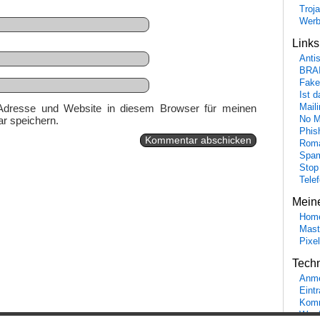
Troj
Wer
Link
Anti
BRA
Fake
Ist 
Adresse und Website in diesem Browser für meinen
Maili
r speichern.
No M
Phis
Roma
Spa
Stop
Tele
Mein
Hom
Mast
Pixe
Tech
Anme
Eint
Komm
Word