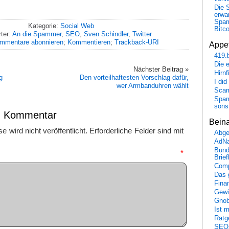
Die 
erwar
Spa
Kategorie:
Social Web
Bitc
ter:
An die Spammer
,
SEO
,
Sven Schindler
,
Twitter
mmentare abonnieren
;
Kommentieren
;
Trackback-URI
Appet
419.
Die 
Nächster Beitrag »
Hirn
g
Den vorteilhaftesten Vorschlag dafür,
I did
wer Armbanduhren wählt
Scam
Spam
sons
en Kommentar
Bein
 wird nicht veröffentlicht.
Erforderliche Felder sind mit
Abge
AdN
Bund
mmentar
*
Brie
Comp
Das 
Fina
Gewi
Gnob
Ist 
Ratge
SEO