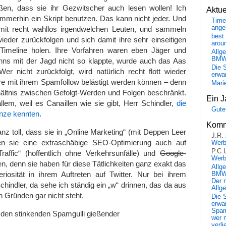
en, dass sie ihr Gezwitscher auch lesen wollen! Ich
Aktu
mmerhin ein Skript benutzen. Das kann nicht jeder. Und
Time
ange
mit recht wahllos irgendwelchen Leuten, und sammeln
best 
 wieder zurückfolgen und sich damit ihre sehr einseitigen
arou
e Timeline holen. Ihre Vorfahren waren eben Jäger und
Allg
BM
s mit der Jagd nicht so klappte, wurde auch das Aas
Die 
er nicht zurückfolgt, wird natürlich recht flott wieder
erwar
ere mit ihrem Spamfollow belästigt werden können – denn
Mari
hältnis zwischen Gefolgt-Werden und Folgen beschränkt.
Ein J
em, weil es Canaillen wie sie gibt, Herr Schindler,
die
Gute
enze kennten
.
Komm
anz toll, dass sie in „Online Marketing“ (mit Deppen Leer
J.R.
en sie eine extraschäbige SEO-Optimierung auch auf
Wer
P.C.
raffic“ (hoffentlich ohne Verkehrsunfälle) und
Google-
Wer
 denn sie haben für diese Tätlichkeiten ganz exakt das
Allg
riosität in ihrem Auftreten auf Twitter. Nur bei ihrem
BMW 
Der 
indler, da sehe ich ständig ein „w“ drinnen, das da aus
Allg
n Gründen gar nicht steht.
Die 
erwar
Spa
in den stinkenden Spamgulli gießender
wer n
verli