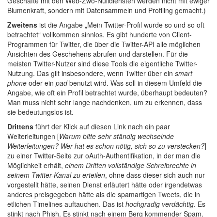
Geschäfte mit den Web-Zwo-Nulldiensten werden nicht mit ewiger
Blumenkraft, sondern mit Datensammeln und Profiling gemacht.)
Zweitens
ist die Angabe „Mein Twitter-Profil wurde so und so oft
betrachtet“ vollkommen sinnlos. Es gibt hunderte von Client-
Programmen für Twitter, die über die Twitter-API alle möglichen
Ansichten des Geschehens abrufen und darstellen. Für die
meisten Twitter-Nutzer sind diese Tools die eigentliche Twitter-
Nutzung. Das gilt insbesondere, wenn Twitter über ein
smart
phone
oder ein
pad
benutzt wird. Was soll in diesem Umfeld die
Angabe, wie oft ein Profil betrachtet wurde, überhaupt bedeuten?
Man muss nicht sehr lange nachdenken, um zu erkennen, dass
sie bedeutungslos ist.
Drittens
führt der Klick auf diesen Link nach ein paar
Weiterleitungen [
Warum bitte sehr ständig wechselnde
Weiterleitungen? Wer hat es schon nötig, sich so zu verstecken?
]
zu einer Twitter-Seite zur oAuth-Authentifikation, in der man die
Möglichkeit erhält,
einem Dritten vollständige Schreibrechte in
seinem Twitter-Kanal zu erteilen
, ohne dass dieser sich auch nur
vorgestellt hätte, seinen Dienst erläutert hätte oder irgendetwas
anderes preisgegeben hätte als die spamartigen Tweets, die in
etlichen Timelines auftauchen. Das ist
hochgradig verdächtig
. Es
stinkt nach Phish. Es stinkt nach einem Berg kommender Spam.