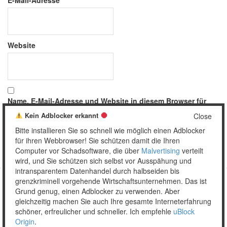
Website
Name, E-Mail-Adresse und Website in diesem Browser für
meinen nächsten Kommentar speichern.
Kein Adblocker erkannt
Close
Bitte installieren Sie so schnell wie möglich einen Adblocker
für ihren Webbrowser! Sie schützen damit die Ihren
Computer vor Schadsoftware, die über
Malvertising
verteilt
wird, und Sie schützen sich selbst vor Ausspähung und
intransparentem Datenhandel durch halbseiden bis
grenzkriminell vorgehende Wirtschaftsunternehmen. Das ist
Grund genug, einen Adblocker zu verwenden. Aber
Copyright © 2026 Unser täglich Spam.
gleichzeitig machen Sie auch Ihre gesamte Interneterfahrung
Mobile
WordPress Theme by themehall.com
schöner, erfreulicher und schneller. Ich empfehle
uBlock
Origin
.