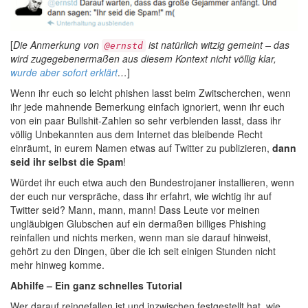
[
Die Anmerkung von
ist natürlich witzig gemeint – das
@ernstd
wird zugegebenermaßen aus diesem Kontext nicht völlig klar,
wurde aber sofort erklärt
…
]
Wenn ihr euch so leicht phishen lasst beim Zwitscherchen, wenn
ihr jede mahnende Bemerkung einfach ignoriert, wenn ihr euch
von ein paar Bullshit-Zahlen so sehr verblenden lasst, dass ihr
völlig Unbekannten aus dem Internet das bleibende Recht
einräumt, in eurem Namen etwas auf Twitter zu publizieren,
dann
seid ihr selbst die Spam
!
Würdet ihr euch etwa auch den Bundestrojaner installieren, wenn
der euch nur verspräche, dass ihr erfahrt, wie wichtig ihr auf
Twitter seid? Mann, mann, mann! Dass Leute vor meinen
ungläubigen Glubschen auf ein dermaßen billiges Phishing
reinfallen und nichts merken, wenn man sie darauf hinweist,
gehört zu den Dingen, über die ich seit einigen Stunden nicht
mehr hinweg komme.
Abhilfe – Ein ganz schnelles Tutorial
Wer darauf reingefallen ist und inzwischen festgestellt hat, wie