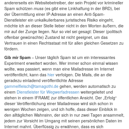
andererseits ein Websitebetreiber, der sein Projekt vor krimineller
Spam schützen
muss
(es gibt eine Linkhaftung in der BRD), bei
der Übermittlung einer IP-Adresse an einen Anti-Spam-
Dienstleister ein unkalkulierbares juristisches Risiko eingeht,
möchte ich an dieser Stelle lieber nicht in den Worten äußern, die
mir auf der Zunge liegen. Nur so viel sei gesagt: Dieser (politisch
offenbar gewünschte) Zustand ist nicht geeignet, um das
Vertrauen in einen Rechtsstaat mit für allen gleichen Gesetzen zu
fördern.
Gib mir Spam
– Unser täglich Spam ist um ein interessantes
Experiment erweitert worden. Wer immer schon einmal wissen
wollte, was passiert, wenn man eine Mailadresse im Internet
veröffentlicht, kann das
hier
verfolgen. Die Mails, die an die
geradezu einladend veröffentlichte Adresse
gammelfleisch@tamagothi.de
gehen, werden automatisch zu
einem
Dienstleister für Wegwerfadressen
weitergeleitet und
stehen in einem IFRAME zur öffentlichen Ansicht. Der „Erfolg“
dieser Veröffentlichung einer Mailadresse wird sich schon in
wenigen Wochen zeigen, und ich hoffe, dass dieser Einblick in
den alltäglichen Wahnsinn, der sich in nur zwei Tagen ansammelt,
jedem zur Vorsicht im Umgang mit seinen persönlichen Daten im
Internet mahnt. Überflüssig zu erwähnen, dass es sich