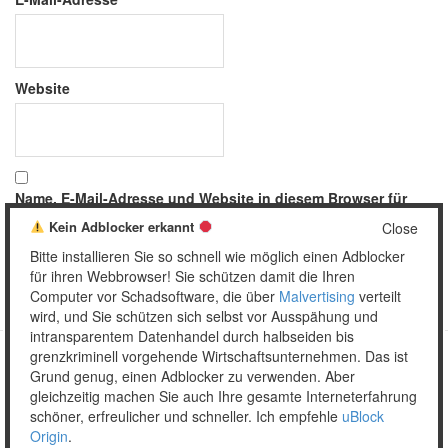
Website
Name, E-Mail-Adresse und Website in diesem Browser für
meinen nächsten Kommentar speichern.
Kein Adblocker erkannt
Close
Bitte installieren Sie so schnell wie möglich einen Adblocker
für ihren Webbrowser! Sie schützen damit die Ihren
Computer vor Schadsoftware, die über
Malvertising
verteilt
wird, und Sie schützen sich selbst vor Ausspähung und
intransparentem Datenhandel durch halbseiden bis
grenzkriminell vorgehende Wirtschaftsunternehmen. Das ist
Grund genug, einen Adblocker zu verwenden. Aber
Copyright © 2026 Unser täglich Spam.
gleichzeitig machen Sie auch Ihre gesamte Interneterfahrung
Mobile
WordPress Theme by themehall.com
schöner, erfreulicher und schneller. Ich empfehle
uBlock
Origin
.