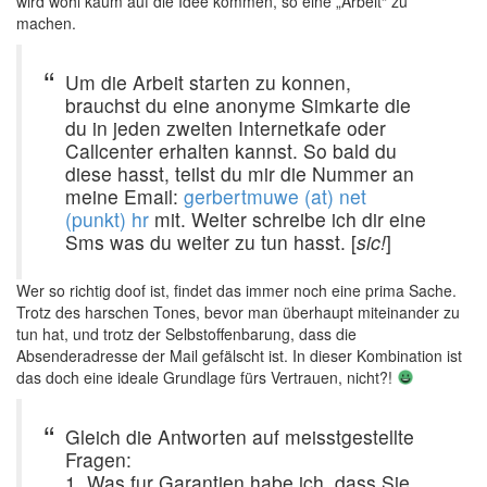
wird wohl kaum auf die Idee kommen, so eine „Arbeit“ zu
machen.
Um die Arbeit starten zu konnen,
brauchst du eine anonyme Simkarte die
du in jeden zweiten Internetkafe oder
Callcenter erhalten kannst. So bald du
diese hasst, teilst du mir die Nummer an
meine Email:
gerbertmuwe (at) net
(punkt) hr
mit. Weiter schreibe ich dir eine
Sms was du weiter zu tun hasst. [
sic!
]
Wer so richtig doof ist, findet das immer noch eine prima Sache.
Trotz des harschen Tones, bevor man überhaupt miteinander zu
tun hat, und trotz der Selbstoffenbarung, dass die
Absenderadresse der Mail gefälscht ist. In dieser Kombination ist
das doch eine ideale Grundlage fürs Vertrauen, nicht?!
Gleich die Antworten auf meisstgestellte
Fragen:
1. Was fur Garantien habe ich, dass Sie