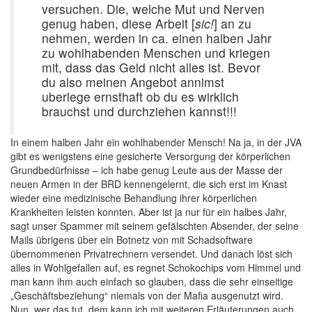
versuchen. Die, welche Mut und Nerven
genug haben, diese Arbeit [
sic!
] an zu
nehmen, werden in ca. einen halben Jahr
zu wohlhabenden Menschen und kriegen
mit, dass das Geld nicht alles ist. Bevor
du also meinen Angebot annimst
uberlege ernsthaft ob du es wirklich
brauchst und durchziehen kannst!!!
In einem halben Jahr ein wohlhabender Mensch! Na ja, in der JVA
gibt es wenigstens eine gesicherte Versorgung der körperlichen
Grundbedürfnisse – ich habe genug Leute aus der Masse der
neuen Armen in der BRD kennengelernt, die sich erst im Knast
wieder eine medizinische Behandlung ihrer körperlichen
Krankheiten leisten konnten. Aber ist ja nur für ein halbes Jahr,
sagt unser Spammer mit seinem gefälschten Absender, der seine
Mails übrigens über ein Botnetz von mit Schadsoftware
übernommenen Privatrechnern versendet. Und danach löst sich
alles in Wohlgefallen auf, es regnet Schokochips vom Himmel und
man kann ihm auch einfach so glauben, dass die sehr einseitige
„Geschäftsbeziehung“ niemals von der Mafia ausgenutzt wird.
Nun, wer das tut, dem kann ich mit weiteren Erläuterungen auch