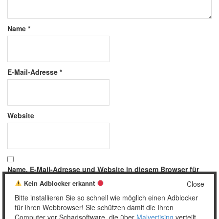
Name
*
E-Mail-Adresse
*
Website
Name, E-Mail-Adresse und Website in diesem Browser für
meinen nächsten Kommentar speichern.
Kein Adblocker erkannt
Close
Bitte installieren Sie so schnell wie möglich einen Adblocker
für ihren Webbrowser! Sie schützen damit die Ihren
Computer vor Schadsoftware, die über
Malvertising
verteilt