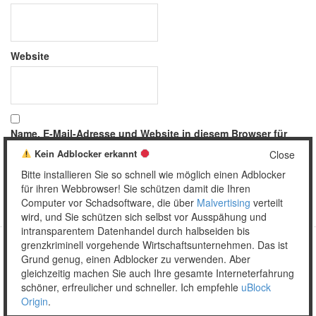
Website
Name, E-Mail-Adresse und Website in diesem Browser für
meinen nächsten Kommentar speichern.
Kein Adblocker erkannt
Close
Bitte installieren Sie so schnell wie möglich einen Adblocker
für ihren Webbrowser! Sie schützen damit die Ihren
Computer vor Schadsoftware, die über
Malvertising
verteilt
wird, und Sie schützen sich selbst vor Ausspähung und
intransparentem Datenhandel durch halbseiden bis
grenzkriminell vorgehende Wirtschaftsunternehmen. Das ist
Grund genug, einen Adblocker zu verwenden. Aber
Copyright © 2026 Unser täglich Spam.
gleichzeitig machen Sie auch Ihre gesamte Interneterfahrung
Mobile
WordPress Theme by themehall.com
schöner, erfreulicher und schneller. Ich empfehle
uBlock
Origin
.