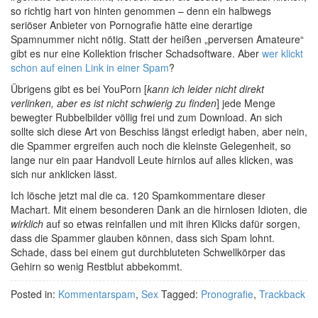
so richtig hart von hinten genommen – denn ein halbwegs
seriöser Anbieter von Pornografie hätte eine derartige
Spamnummer nicht nötig. Statt der heißen „perversen Amateure“
gibt es nur eine Kollektion frischer Schadsoftware. Aber
wer klickt
schon auf einen Link in einer Spam
?
Übrigens gibt es bei YouPorn [
kann ich leider nicht direkt
verlinken, aber es ist nicht schwierig zu finden
] jede Menge
bewegter Rubbelbilder völlig frei und zum Download. An sich
sollte sich diese Art von Beschiss längst erledigt haben, aber nein,
die Spammer ergreifen auch noch die kleinste Gelegenheit, so
lange nur ein paar Handvoll Leute hirnlos auf alles klicken, was
sich nur anklicken lässt.
Ich lösche jetzt mal die ca. 120 Spamkommentare dieser
Machart. Mit einem besonderen Dank an die hirnlosen Idioten, die
wirklich
auf so etwas reinfallen und mit ihren Klicks dafür sorgen,
dass die Spammer glauben können, dass sich Spam lohnt.
Schade, dass bei einem gut durchbluteten Schwellkörper das
Gehirn so wenig Restblut abbekommt.
Posted in:
Kommentarspam
,
Sex
Tagged:
Pronografie
,
Trackback