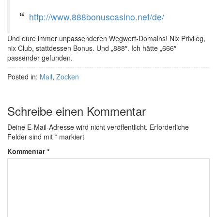
http://www.888bonuscasino.net/de/
Und eure immer unpassenderen Wegwerf-Domains! Nix Privileg,
nix Club, stattdessen Bonus. Und „888″. Ich hätte „666″
passender gefunden.
Posted in:
Mail
,
Zocken
Schreibe einen Kommentar
Deine E-Mail-Adresse wird nicht veröffentlicht.
Erforderliche
Felder sind mit
*
markiert
Kommentar
*