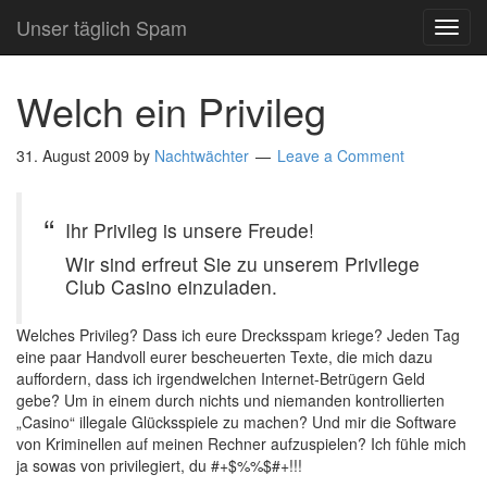
Unser täglich Spam
TOG
NAVI
Welch ein Privileg
31. August 2009
by
Nachtwächter
Leave a Comment
Ihr Privileg is unsere Freude!
Wir sind erfreut Sie zu unserem Privilege
Club Casino einzuladen.
Welches Privileg? Dass ich eure Drecksspam kriege? Jeden Tag
eine paar Handvoll eurer bescheuerten Texte, die mich dazu
auffordern, dass ich irgendwelchen Internet-Betrügern Geld
gebe? Um in einem durch nichts und niemanden kontrollierten
„Casino“ illegale Glücksspiele zu machen? Und mir die Software
von Kriminellen auf meinen Rechner aufzuspielen? Ich fühle mich
ja sowas von privilegiert, du #+$%%$#+!!!