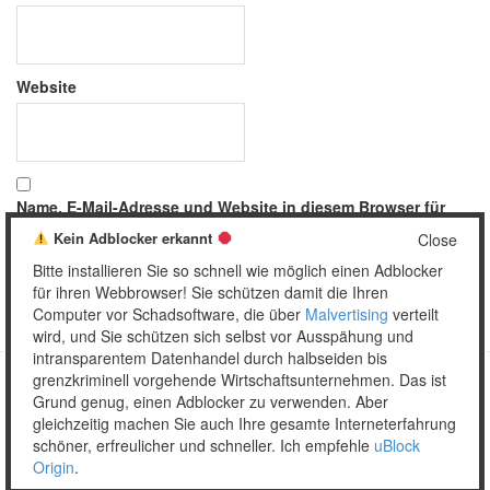
Website
Name, E-Mail-Adresse und Website in diesem Browser für
meinen nächsten Kommentar speichern.
Kein Adblocker erkannt
Close
Bitte installieren Sie so schnell wie möglich einen Adblocker
für ihren Webbrowser! Sie schützen damit die Ihren
Computer vor Schadsoftware, die über
Malvertising
verteilt
wird, und Sie schützen sich selbst vor Ausspähung und
intransparentem Datenhandel durch halbseiden bis
grenzkriminell vorgehende Wirtschaftsunternehmen. Das ist
Grund genug, einen Adblocker zu verwenden. Aber
Copyright © 2026 Unser täglich Spam.
gleichzeitig machen Sie auch Ihre gesamte Interneterfahrung
Mobile
WordPress Theme by themehall.com
schöner, erfreulicher und schneller. Ich empfehle
uBlock
Origin
.