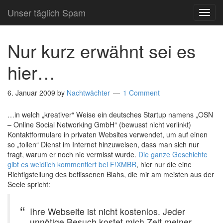
Unser täglich Spam
TOG
NAVI
Nur kurz erwähnt sei es
hier…
6. Januar 2009
by
Nachtwächter
1 Comment
…in welch „kreativer“ Weise ein deutsches Startup namens „OSN
– Online Social Networking GmbH“ (bewusst nicht verlinkt)
Kontaktformulare in privaten Websites verwendet, um auf einen
so „tollen“ Dienst im Internet hinzuweisen, dass man sich nur
fragt, warum er noch nie vermisst wurde.
Die ganze Geschichte
gibt es weidlich kommentiert bei F!XMBR
, hier nur die eine
Richtigstellung des beflissenen Blahs, die mir am meisten aus der
Seele spricht:
Ihre Webseite ist nicht kostenlos. Jeder
unnötige Besuch kostet mich Zeit meiner