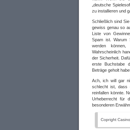
„deutsche Spieleso
zu installieren und
Schließlich sind Si
gewiss genau so au
Liste von Gewinner
Spam ist. Warum 
werden können, b
Wahrscheinlich ha
der Sicherheit. Daf
erste Buchstabe d
Beträge geholt habe
Ach, ich will gar 
schlecht ist, dass 
reinfallen könnte. 
Urheberrecht für d
besonderen Erwähn
Copright Casi