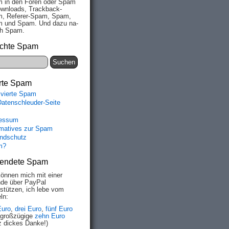
 in den Fo­ren oder Spam
wn­loads, Track­back-
, Re­fe­rer-Spam, Spam,
 und Spam. Und da­zu na­
ich Spam.
chte Spam
rte Spam
ivierte Spam
Datenschleuder-Seite
essum
rmatives zur Spam
ndschutz
m?
endete Spam
können mich mit einer
de über PayPal
rstützen, ich lebe vom
ln:
Euro
,
drei Euro
,
fünf Euro
 großzügige
zehn Euro
z dickes Danke!)