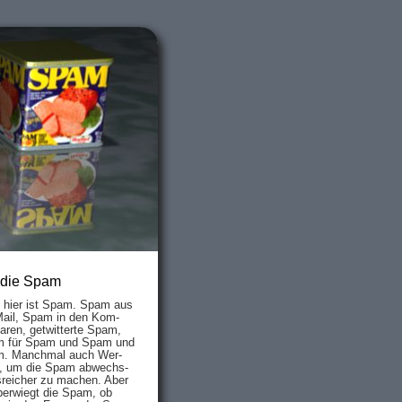
 die Spam
s hier ist Spam. Spam aus
Mail, Spam in den Kom­
aren, ge­twit­ter­te Spam,
 für Spam und Spam und
. Manch­mal auch Wer­
, um die Spam ab­wechs­
­reich­er zu mach­en. Aber
ber­wiegt die Spam, ob