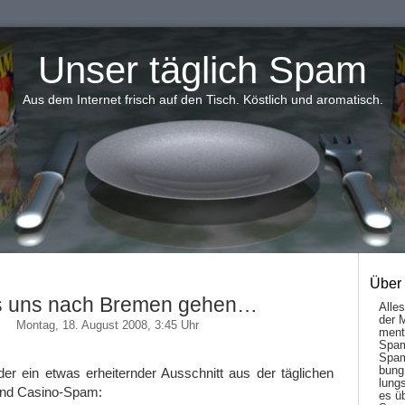
Unser täglich Spam
Aus dem Internet frisch auf den Tisch. Köstlich und aromatisch.
Über
s uns nach Bremen gehen…
Alle
der 
Montag, 18. August 2008, 3:45 Uhr
men­t
Spam
Spam
bung
er ein etwas erheiternder Ausschnitt aus der täglichen
lungs
 und Casino-Spam:
es ü