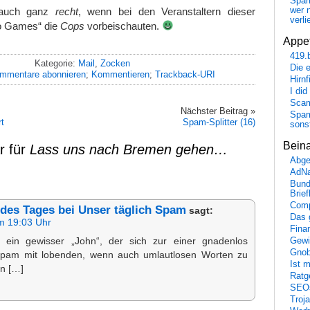
Spa
 auch ganz
recht
, wenn bei den Veranstaltern dieser
wer n
verli
o Games“ die
Cops
vorbeischauten.
Appet
419.
Kategorie:
Mail
,
Zocken
Die 
mmentare abonnieren
;
Kommentieren
;
Trackback-URI
Hirn
I did
Scam
Nächster Beitrag »
Spam
t
Spam-Splitter (16)
sons
Bein
r für
Lass uns nach Bremen gehen…
Abge
AdN
Bund
Brie
Comp
des Tages bei Unser täglich Spam
sagt:
Das 
m 19:03 Uhr
Fina
ein gewisser „John“, der sich zur einer gnadenlos
Gewi
Gnob
am mit lobenden, wenn auch umlautlosen Worten zu
Ist 
n […]
Ratge
SEO
Troj