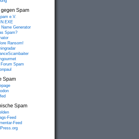
bung
s gegen Spam
spam e.V.
IN.EXE
 Name Generator
das Spam?
nator
ore Ransom!
hingradar
nceScambaiter
mgourmet
 Forum Spam
fonpaul
e Spam
epage
odon
lfed
nische Spam
lden
rags-Feed
entar-Feed
Press.org