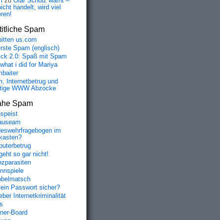
m
zu
Olaf Scholz warnt –
icht handelt, wird viel
eren!
itliche Spam
bitten us.com
erste Spam (englisch)
fick 2.0: Spaß mit Spam
 what i did for Mariya
baiter
, Internetbetrug und
tige WWW Abzocke
ahe Spam
speist
auseam
eswehrfragebogen im
fkasten?
uterbetrug
geht so gar nicht!
nzparasiten
nnspiele
belmatsch
mein Passwort sicher?
ber Internetkriminalität
s
aner-Board