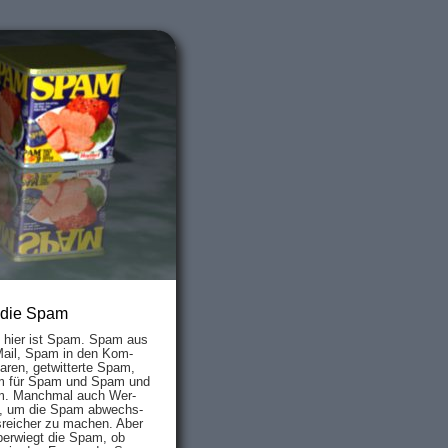
 die Spam
s hier ist Spam. Spam aus
Mail, Spam in den Kom­
aren, ge­twit­ter­te Spam,
 für Spam und Spam und
. Manch­mal auch Wer­
, um die Spam ab­wechs­
­reich­er zu mach­en. Aber
ber­wiegt die Spam, ob