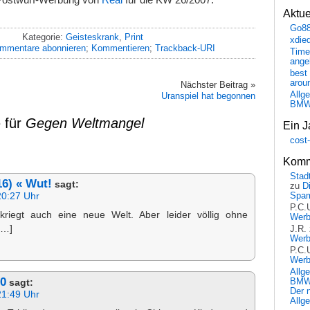
Aktu
Go8
Kategorie:
Geisteskrank
,
Print
xdie
mmentare abonnieren
;
Kommentieren
;
Trackback-URI
Time
ange
best 
arou
Nächster Beitrag »
Allg
Uranspiel hat begonnen
BM
 für
Gegen Weltmangel
Ein J
cost
Komm
Stadt
16) « Wut!
sagt:
zu
D
20:27 Uhr
Spa
P.C.
kriegt auch eine neue Welt. Aber leider völlig ohne
Wer
[…]
J.R.
Wer
P.C.
Wer
Allg
10
BMW 
sagt:
Der 
21:49 Uhr
Allg