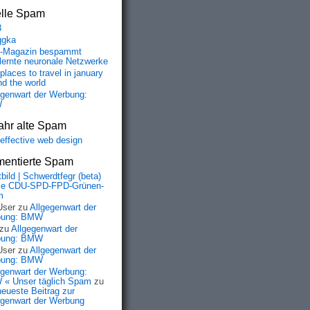
elle Spam
8
qgka
-Magazin bespammt
lernte neuronale Netzwerke
places to travel in january
nd the world
egenwart der Werbung:
W
ahr alte Spam
-effective web design
entierte Spam
bild | Schwerdtfegr (beta)
ie CDU-SPD-FPD-Grünen-
m
User
zu
Allgegenwart der
bung: BMW
zu
Allgegenwart der
bung: BMW
User
zu
Allgegenwart der
bung: BMW
egenwart der Werbung:
« Unser täglich Spam
zu
neueste Beitrag zur
egenwart der Werbung