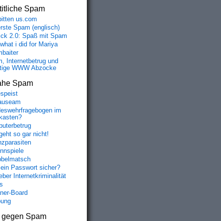
itliche Spam
bitten us.com
erste Spam (englisch)
fick 2.0: Spaß mit Spam
 what i did for Mariya
baiter
, Internetbetrug und
tige WWW Abzocke
ahe Spam
speist
auseam
eswehrfragebogen im
fkasten?
uterbetrug
geht so gar nicht!
nzparasiten
nnspiele
belmatsch
mein Passwort sicher?
ber Internetkriminalität
s
aner-Board
bung
s gegen Spam