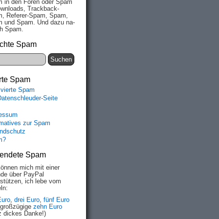
 in den Fo­ren oder Spam
wn­loads, Track­back-
, Re­fe­rer-Spam, Spam,
 und Spam. Und da­zu na­
ich Spam.
chte Spam
rte Spam
ivierte Spam
Datenschleuder-Seite
essum
rmatives zur Spam
ndschutz
m?
endete Spam
können mich mit einer
de über PayPal
rstützen, ich lebe vom
ln:
Euro
,
drei Euro
,
fünf Euro
 großzügige
zehn Euro
z dickes Danke!)