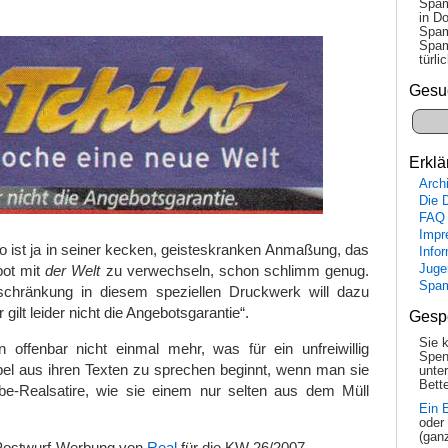
Spam
in Do
Spam
Spam
tür­l
Gesu
Erklä
Arch
Die 
FAQ
Impr
o ist ja in seiner kecken, geisteskranken Anmaßung, das
Info
bot mit
der Welt
zu verwechseln, schon schlimm genug.
Juge
Spa
schränkung in diesem speziellen Druckwerk will dazu
gilt leider nicht die Angebotsgarantie“.
Gesp
Sie 
offenbar nicht einmal mehr, was für ein unfreiwillig
Spen
l aus ihren Texten zu sprechen beginnt, wenn man sie
unte
Bette
rbe-Realsatire, wie sie einem nur selten aus dem Müll
Ein 
oder
(gan
 Postwurf-Werbung von
Real
für die KW 26/2007.