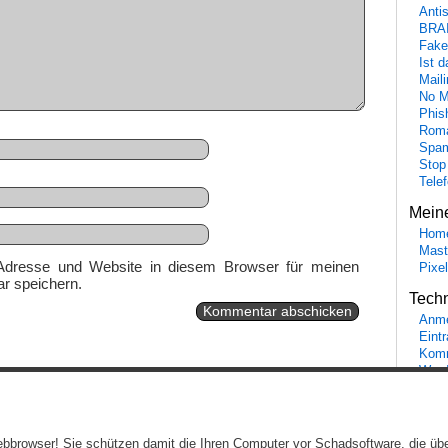
Anti
BRA
Fake
Ist 
Maili
No M
Phis
Roma
Spa
Stop
Tele
Mein
Hom
Mast
Adresse und Website in diesem Browser für meinen
Pixe
r speichern.
Tech
Anme
Eint
Komm
Word
Ein genussvolles Blog von
Elias Schwerdtfeger
(
Lizenz
,
Datenschutzerklärun
 Webbrowser! Sie schützen damit die Ihren Computer vor Schadsoftware, die üb
Beiträge (RSS)
und
Kommentare (RSS)
.