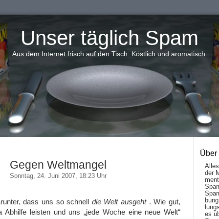
Unser täglich Spam
Aus dem Internet frisch auf den Tisch. Köstlich und aromatisch.
Über
Gegen Weltmangel
Alle
der 
Sonntag, 24. Juni 2007, 18:23 Uhr
men­t
Spam
Spam
bung
darunter, dass uns so schnell
die Welt ausgeht
. Wie gut,
lungs
 Abhilfe leisten und uns „jede Woche eine neue Welt“
es ü