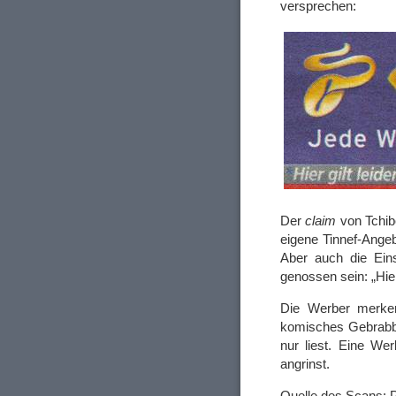
versprechen:
Der
claim
von Tchib
eigene Tinnef-Ange
Aber auch die Ein
genossen sein: „Hier 
Die Werber merken 
komisches Gebrabbe
nur liest. Eine We
angrinst.
Quelle des Scans: