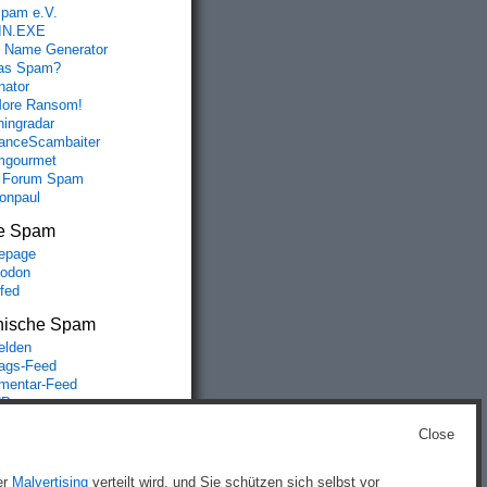
spam e.V.
IN.EXE
 Name Generator
das Spam?
nator
ore Ransom!
hingradar
nceScambaiter
mgourmet
 Forum Spam
fonpaul
e Spam
epage
odon
lfed
nische Spam
lden
rags-Feed
entar-Feed
Press.org
Close
g
)
er
Malvertising
verteilt wird, und Sie schützen sich selbst vor