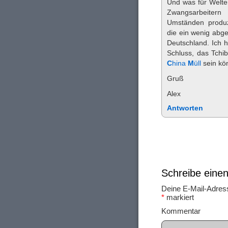
Und was für Welte
Zwangsarbeitern
Umständen produzi
die ein wenig abg
Deutschland. Ich 
Schluss, das Tchi
C
hina
M
üll
sein kö
Gruß
Alex
Antworten
Schreibe ein
Deine E-Mail-Adresse
*
markiert
Ko