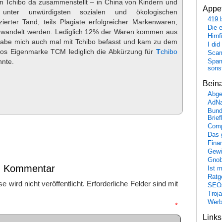
n Tchibo da zusammenstellt – in China von Kindern und
Appet
 unter unwürdigsten sozialen und ökologischen
419.
erter Tand, teils Plagiate erfolgreicher Markenwaren,
Die 
ewandelt werden. Lediglich 12% der Waren kommen aus
Hirn
habe mich auch mal mit Tchibo befasst und kam zu dem
I did
bos Eigenmarke TCM lediglich die Abkürzung für
T
chibo
Scam
nnte.
Spam
sons
Bein
Abge
AdN
Bund
Brie
Comp
Das 
Fina
Gewi
Gnob
en Kommentar
Ist 
Ratge
 wird nicht veröffentlicht.
Erforderliche Felder sind mit
SEO
Troj
Wer
mmentar
*
Link