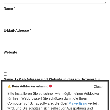
Name
*
E-Mail-Adresse
*
Website
Name, E-Mail-Adresse und Website in diesem Browser für
meinen nächsten Kommentar speichern.
Kein Adblocker erkannt
Close
Bitte installieren Sie so schnell wie möglich einen Adblocker
für ihren Webbrowser! Sie schützen damit die Ihren
Computer vor Schadsoftware, die über
Malvertising
verteilt
wird, und Sie schützen sich selbst vor Ausspähung und