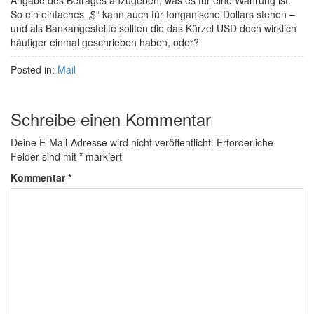
Angabe des Betrages anzugeben, was es für eine Währung ist.
So ein einfaches „$“ kann auch für tonganische Dollars stehen –
und als Bankangestellte sollten die das Kürzel USD doch wirklich
häufiger einmal geschrieben haben, oder?
Posted in:
Mail
Schreibe einen Kommentar
Deine E-Mail-Adresse wird nicht veröffentlicht.
Erforderliche
Felder sind mit
*
markiert
Kommentar
*