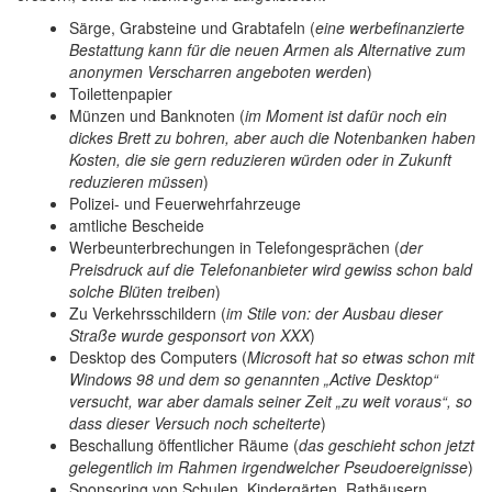
Särge, Grabsteine und Grabtafeln (
eine werbefinanzierte
Bestattung kann für die neuen Armen als Alternative zum
anonymen Verscharren angeboten werden
)
Toilettenpapier
Münzen und Banknoten (
im Moment ist dafür noch ein
dickes Brett zu bohren, aber auch die Notenbanken haben
Kosten, die sie gern reduzieren würden oder in Zukunft
reduzieren müssen
)
Polizei- und Feuerwehrfahrzeuge
amtliche Bescheide
Werbeunterbrechungen in Telefongesprächen (
der
Preisdruck auf die Telefonanbieter wird gewiss schon bald
solche Blüten treiben
)
Zu Verkehrsschildern (
im Stile von: der Ausbau dieser
Straße wurde gesponsort von XXX
)
Desktop des Computers (
Microsoft hat so etwas schon mit
Windows 98 und dem so genannten „Active Desktop“
versucht, war aber damals seiner Zeit „zu weit voraus“, so
dass dieser Versuch noch scheiterte
)
Beschallung öffentlicher Räume (
das geschieht schon jetzt
gelegentlich im Rahmen irgendwelcher Pseudoereignisse
)
Sponsoring von Schulen, Kindergärten, Rathäusern,