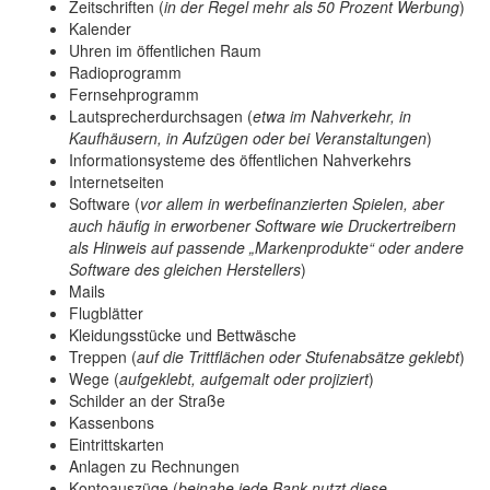
Zeitschriften (
in der Regel mehr als 50 Prozent Werbung
)
Kalender
Uhren im öffentlichen Raum
Radioprogramm
Fernsehprogramm
Lautsprecherdurchsagen (
etwa im Nahverkehr, in
Kaufhäusern, in Aufzügen oder bei Veranstaltungen
)
Informationsysteme des öffentlichen Nahverkehrs
Internetseiten
Software (
vor allem in werbefinanzierten Spielen, aber
auch häufig in erworbener Software wie Druckertreibern
als Hinweis auf passende „Markenprodukte“ oder andere
Software des gleichen Herstellers
)
Mails
Flugblätter
Kleidungsstücke und Bettwäsche
Treppen (
auf die Trittflächen oder Stufenabsätze geklebt
)
Wege (
aufgeklebt, aufgemalt oder projiziert
)
Schilder an der Straße
Kassenbons
Eintrittskarten
Anlagen zu Rechnungen
Kontoauszüge (
beinahe jede Bank nutzt diese