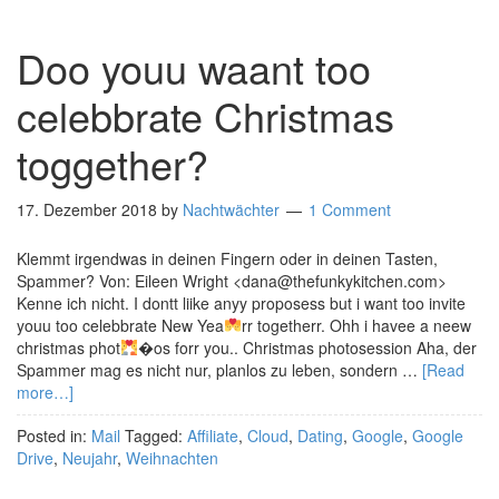
Doo youu waant too
celebbrate Christmas
toggether?
17. Dezember 2018
by
Nachtwächter
1 Comment
Klemmt irgendwas in deinen Fingern oder in deinen Tasten,
Spammer? Von: Eileen Wright <dana@thefunkykitchen.com>
Kenne ich nicht. I dontt liike anyy proposess but i want too invite
youu too celebbrate New Yea
rr togetherr. Ohh i havee a neew
christmas phot
�os forr you.. Christmas photosession Aha, der
Spammer mag es nicht nur, planlos zu leben, sondern …
[Read
more…]
Posted in:
Mail
Tagged:
Affiliate
,
Cloud
,
Dating
,
Google
,
Google
Drive
,
Neujahr
,
Weihnachten