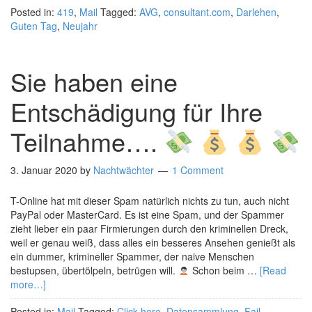
Posted in:
419
,
Mail
Tagged:
AVG
,
consultant.com
,
Darlehen
,
Guten Tag
,
Neujahr
Sie haben eine
Entschädigung für Ihre
Teilnahme….
3. Januar 2020
by
Nachtwächter
1 Comment
T-Online hat mit dieser Spam natürlich nichts zu tun, auch nicht
PayPal oder MasterCard. Es ist eine Spam, und der Spammer
zieht lieber ein paar Firmierungen durch den kriminellen Dreck,
weil er genau weiß, dass alles ein besseres Ansehen genießt als
ein dummer, krimineller Spammer, der naive Menschen
bestupsen, übertölpeln, betrügen will.
Schon beim …
[Read
more…]
Posted in:
Mail
Tagged:
Click here
,
Datensammlung
,
Fail
,