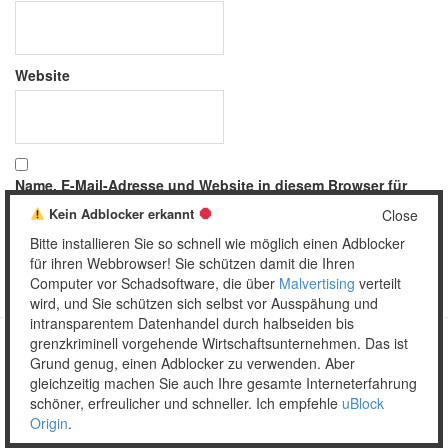
Website
Name, E-Mail-Adresse und Website in diesem Browser für
meinen nächsten Kommentar speichern.
Kein Adblocker erkannt
Close
Bitte installieren Sie so schnell wie möglich einen Adblocker
für ihren Webbrowser! Sie schützen damit die Ihren
Computer vor Schadsoftware, die über
Malvertising
verteilt
wird, und Sie schützen sich selbst vor Ausspähung und
intransparentem Datenhandel durch halbseiden bis
grenzkriminell vorgehende Wirtschaftsunternehmen. Das ist
Grund genug, einen Adblocker zu verwenden. Aber
Copyright © 2026 Unser täglich Spam.
gleichzeitig machen Sie auch Ihre gesamte Interneterfahrung
Mobile
WordPress Theme by themehall.com
schöner, erfreulicher und schneller. Ich empfehle
uBlock
Origin
.