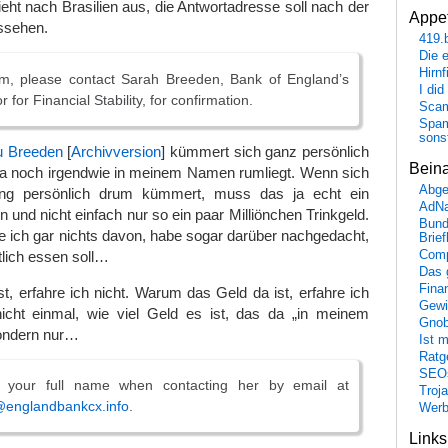
ht nach Brasilien aus, die Antwortadresse soll nach der
Appet
sehen.
419.
Die 
Hirn
m, please contact Sarah Breeden, Bank of England’s
I did
for Financial Stability, for confirmation.
Scam
Spam
sons
u
Breeden
[
Archivversion
] kümmert sich ganz persönlich
Bein
a noch irgendwie in meinem Namen rumliegt. Wenn sich
Abge
ung persönlich drum kümmert, muss das ja echt ein
AdN
 und nicht einfach nur so ein paar Milliönchen Trinkgeld.
Bund
 ich gar nichts davon, habe sogar darüber nachgedacht,
Brie
tlich essen soll…
Comp
Das 
Fina
, erfahre ich nicht. Warum das Geld da ist, erfahre ich
Gewi
 nicht einmal, wie viel Geld es ist, das da „in meinem
Gnob
ondern nur…
Ist 
Ratge
SEO
e your full name when contacting her by email at
Troj
englandbankcx.info
.
Wer
Link