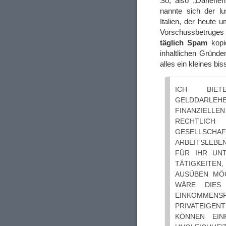
So, also „Darlehen
nannte sich der l
Italien, der heute
Vorschussbetruges
täglich Spam
kopie
inhaltlichen Gründe
alles ein kleines bi
ICH BIE
GELDDARLE
FINANZIELLE
RECHTLICH 
GESELLSCHA
ARBEITSLEBE
FÜR IHR UN
TÄTIGKEITEN
AUSÜBEN MÖCH
WÄRE DIES
EINKOMME
PRIVATEIGEN
KÖNNEN EIN