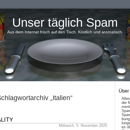
Unser täglich Spam
Aus dem Internet frisch auf den Tisch. Köstlich und aromatisch.
Über
chlagwortarchiv „Italien“
Alle
der 
men­t
Spam
Spam
LITY
bung
lungs
Mittwoch, 5. November 2025
es ü