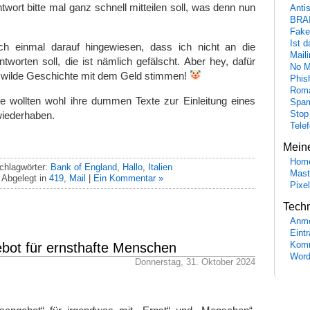
twort bitte mal ganz schnell mitteilen soll, was denn nun
Anti
BRA
Fake
Ist 
h einmal darauf hingewiesen, dass ich nicht an die
Maili
worten soll, die ist nämlich gefälscht. Aber hey, dafür
No M
e wilde Geschichte mit dem Geld stimmen!
Phis
Roma
e wollten wohl ihre dummen Texte zur Einleitung eines
Spa
iederhaben.
Stop
Tele
Mein
Hom
chlagwörter:
Bank of England
,
Hallo
,
Italien
Mast
Abgelegt in
419
,
Mail
|
Ein Kommentar »
Pixe
Tech
Anme
Eint
Komm
bot für ernsthafte Menschen
Word
Donnerstag, 31. Oktober 2024