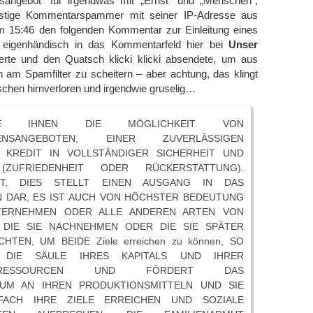
sangebot“ für irgendwas mit „Ernst“ und „Menschen“,
ustige Kommentarspammer mit seiner IP-Adresse aus
 um 15:46 den folgenden Kommentar zur Einleitung eines
 eigenhändisch in das Kommentarfeld hier bei
Unser
rte und den Quatsch klicki klicki absendete, um aus
n am Spamfilter zu scheitern – aber achtung, das klingt
sschen hirnverloren und irgendwie gruselig…
TE IHNEN DIE MÖGLICHKEIT VON
HENSANGEBOTEN, EINER ZUVERLÄSSIGEN
N KREDIT IN VOLLSTÄNDIGER SICHERHEIT UND
(ZUFRIEDENHEIT ODER RÜCKERSTATTUNG).
FT, DIES STELLT EINEN AUSGANG IN DAS
N DAR, ES IST AUCH VON HÖCHSTER BEDEUTUNG
TERNEHMEN ODER ALLE ANDEREN ARTEN VON
, DIE SIE NACHNEHMEN ODER DIE SIE SPÄTER
TEN, UM BEIDE Ziele erreichen zu können, SO
 DIE SÄULE IHRES KAPITALS UND IHRER
NSRESSOURCEN UND FÖRDERT DAS
TUM AN IHREN PRODUKTIONSMITTELN UND SIE
FACH IHRE ZIELE ERREICHEN UND SOZIALE