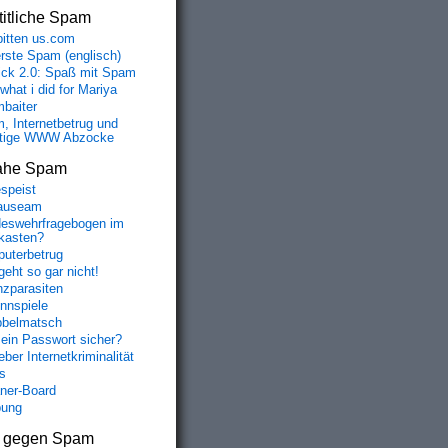
itliche Spam
bitten us.com
erste Spam (englisch)
fick 2.0: Spaß mit Spam
 what i did for Mariya
baiter
, Internetbetrug und
tige WWW Abzocke
ahe Spam
speist
auseam
eswehrfragebogen im
fkasten?
uterbetrug
geht so gar nicht!
nzparasiten
nnspiele
belmatsch
mein Passwort sicher?
ber Internetkriminalität
s
aner-Board
bung
s gegen Spam