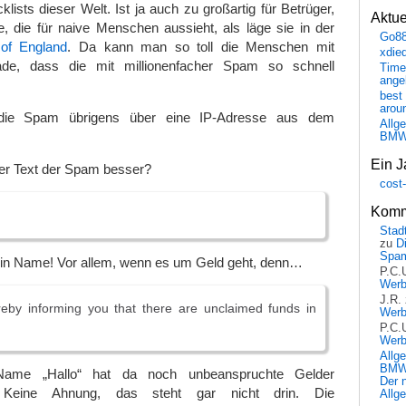
lists dieser Welt. Ist ja auch zu großartig für Betrüger,
Aktu
, die für naive Menschen aussieht, als läge sie in der
Go8
of England
. Da kann man so toll die Menschen mit
xdie
de, dass die mit millionenfacher Spam so schnell
Time
ange
best 
arou
die Spam übrigens über eine IP-Adresse aus dem
Allg
BM
Ein J
a der Text der Spam besser?
cost
Komm
Stadt
zu
D
Spa
mein Name! Vor allem, wenn es um Geld geht, denn…
P.C.
Wer
J.R.
eby informing you that there are unclaimed funds in
Wer
P.C.
Wer
Allg
BMW 
ame „Hallo“ hat da noch unbeanspruchte Gelder
Der 
Keine Ahnung, das steht gar nicht drin. Die
Allg