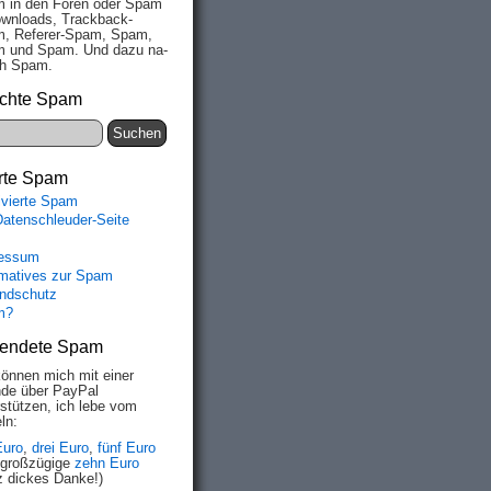
 in den Fo­ren oder Spam
wn­loads, Track­back-
, Re­fe­rer-Spam, Spam,
 und Spam. Und da­zu na­
ich Spam.
chte Spam
rte Spam
ivierte Spam
Datenschleuder-Seite
essum
rmatives zur Spam
ndschutz
m?
endete Spam
können mich mit einer
de über PayPal
rstützen, ich lebe vom
ln:
Euro
,
drei Euro
,
fünf Euro
 großzügige
zehn Euro
z dickes Danke!)