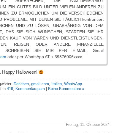
EITEN AUFBRECHEN, DIE FAMILIENARMUT
 UM EIN GUTES BILD UNTER VIELEN ANDEREN ZU
HNEN ZU ERMÖGLICHEN UM DIE VERSCHIEDENEN
 PROBLEME, MIT DENEN SIE TÄGLICH konfrontiert
REICHEN UND ZU LÖSEN, UNABHÄNGIG VON DEM
, DAS SIE SICH WÜNSCHEN, STARTEN SIE IHR
 DEN KAUF VON WAREN UND DIENSTLEISTUNGEN,
GEN, REISEN ODER ANDERE FINANZIELLE
E. SCHREIBEN SIE MIR PER E-MAIL, Gmail
.com
oder per WhatsApp AT + 39376006xxxx
. Happy Halloween!
gwörter:
Darlehen
,
gmail.com
,
Italien
,
WhatsApp
t in
419
,
Kommentarspam
|
Keine Kommentare »
Freitag, 11. Oktober 2024