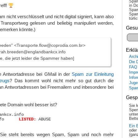
Spam
reff!
in Do
Spam
Spam
am nicht verschlüsselt und nicht digital signiert, kann also
tür­l
ransportweg gelesen und beliebig manipuliert werden,
Gesu
bemerken könnte.)
eeden'' <Transporte.flow@coprodia.com.br>
Erklä
rah.breeden@englandbankcx.info
Arch
e, die jetzt leider die Spammer haben]
Die 
FAQ
Impr
e Antwortadresse bei GMail in der
Spam zur Einleitung
Info
trugs
? Das kommt wohl nicht mehr so gut durch die
Juge
an Antwortadressen bei Freemailern und inbesondere bei
Spa
Gesp
ete Domain wohl besser ist?
Sie 
Spen
unte
ankcx.info

Bette
englandbankcx.info	
LISTED:
 ABUSE

Ein 
oder
t. Sie steht bereits wegen Spam, Spam und noch mehr
(gan