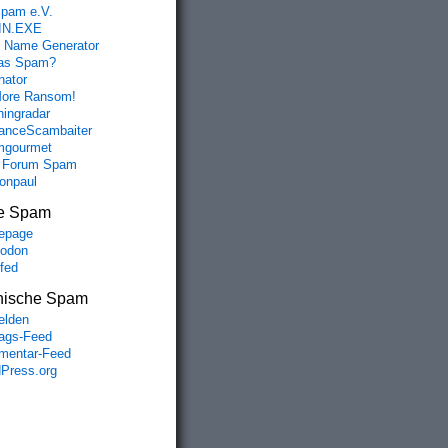
spam e.V.
IN.EXE
 Name Generator
das Spam?
nator
ore Ransom!
hingradar
nceScambaiter
mgourmet
 Forum Spam
fonpaul
e Spam
epage
odon
lfed
nische Spam
lden
rags-Feed
entar-Feed
Press.org