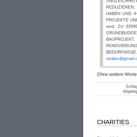
UNGLEICHH
REDUZIEREN,
HABEN UND I
PROJEKTE UND
sind, ZU ER
GRUNDBUDGET
BAUPROJEKT,
RENOVIERUN
BEDÜRFNISS
sivalicr@gmail
Ohne weitere Worte
Schla
Abgeleg
CHARITIES