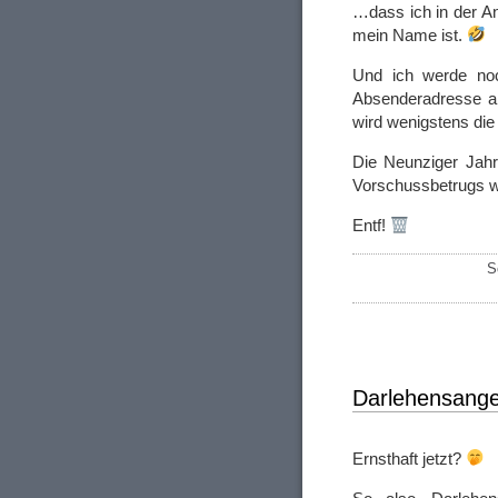
…dass ich in der An
mein Name ist.
Und ich werde noc
Absenderadresse ant
wird wenigstens di
Die Neunziger Jahr
Vorschussbetrugs w
Entf!
S
Darlehensange
Ernsthaft jetzt?