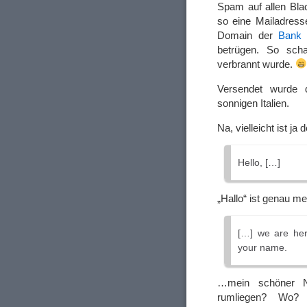
Spam auf allen Black
so eine Mailadresse
Domain der
Bank 
betrügen. So scha
verbrannt wurde.
Versendet wurde 
sonnigen Italien.
Na, vielleicht ist j
Hello, […]
„Hallo“ ist genau 
[…] we are her
your name.
…mein schöner N
rumliegen? Wo? 