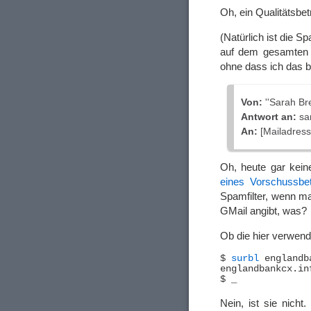
Oh, ein Qualitätsbet
(Natürlich ist die Sp
auf dem gesamten T
ohne dass ich das 
Von:
''Sarah Br
Antwort an:
sa
An:
[Mailadress
Oh, heute gar kein
eines Vorschussbe
Spamfilter, wenn m
GMail angibt, was?
Ob die hier verwend
$ 
surbl
 englandb
Nein, ist sie nich