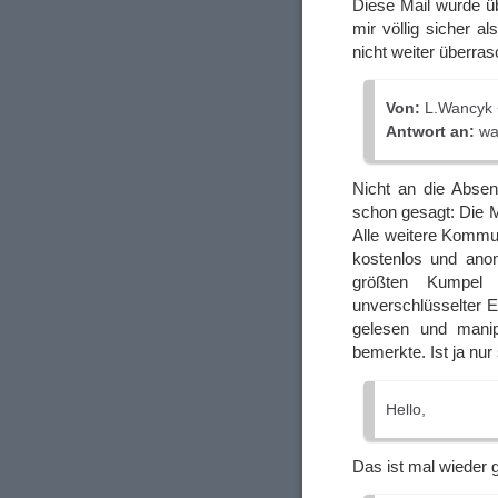
Diese Mail wurde üb
mir völlig sicher a
nicht weiter überras
Von:
L.Wancyk 
Antwort an:
wa
Nicht an die Absen
schon gesagt: Die M
Alle weitere Kommun
kostenlos und anon
größten Kumpel 
unverschlüsselter E
gelesen und mani
bemerkte. Ist ja nur
Hello,
Das ist mal wieder