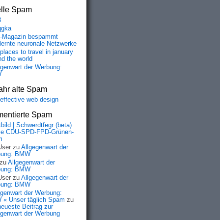
elle Spam
8
qgka
-Magazin bespammt
lernte neuronale Netzwerke
places to travel in january
nd the world
egenwart der Werbung:
W
ahr alte Spam
-effective web design
entierte Spam
bild | Schwerdtfegr (beta)
ie CDU-SPD-FPD-Grünen-
m
User
zu
Allgegenwart der
bung: BMW
zu
Allgegenwart der
bung: BMW
User
zu
Allgegenwart der
bung: BMW
egenwart der Werbung:
« Unser täglich Spam
zu
neueste Beitrag zur
egenwart der Werbung