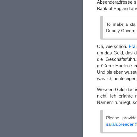
Absenderadresse sie
Bank of England
aus
To make a clai
Deputy Governor 
Oh, wie schön.
Fra
um das Geld, das d
die Geschäftsführ
größerer Haufen sein
Und bis eben wusste
was ich heute eigen
Wessen Geld das ist
nicht. Ich erfahre
Namen“ rumliegt, s
Please provid
sarah.breeden@