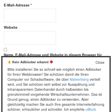
E-Mail-Adresse
*
Website
Name, E-Mail-Adresse und Website in diesem Browser für
meinen nächsten Kommentar speichern.
Kein Adblocker erkannt
Close
Bitte installieren Sie so schnell wie möglich einen Adblocker
für ihren Webbrowser! Sie schützen damit die Ihren
Computer vor Schadsoftware, die über
Malvertising
verteilt
wird, und Sie schützen sich selbst vor Ausspähung und
intransparentem Datenhandel durch halbseiden bis
grenzkriminell vorgehende Wirtschaftsunternehmen. Das ist
Grund genug, einen Adblocker zu verwenden. Aber
Copyright © 2026 Unser täglich Spam.
gleichzeitig machen Sie auch Ihre gesamte Interneterfahrung
Mobile
WordPress Theme by themehall.com
schöner, erfreulicher und schneller. Ich empfehle
uBlock