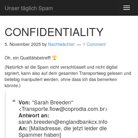
Unser täglich Spam
TOG
NAVI
CONFIDENTIALITY
5. November 2025
by
Nachtwächter
1 Comment
Oh, ein Qualitätsbetreff!
(Natürlich ist die Spam nicht verschlüsselt und nicht digital
signiert, kann also auf dem gesamten Transportweg gelesen und
beliebig manipuliert werden, ohne dass ich das bemerken
könnte.)
Von:
''Sarah Breeden''
<Transporte.flow@coprodia.com.br>
Antwort an:
sarah.breeden@englandbankcx.info
An:
[Mailadresse, die jetzt leider die
Spammer haben]