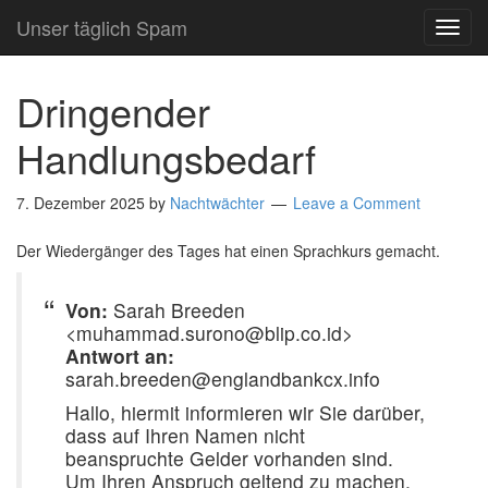
Unser täglich Spam
TOG
NAVI
Dringender
Handlungsbedarf
7. Dezember 2025
by
Nachtwächter
Leave a Comment
Der Wiedergänger des Tages hat einen Sprachkurs gemacht.
Von:
Sarah Breeden
<muhammad.surono@blip.co.id>
Antwort an:
sarah.breeden@englandbankcx.info
Hallo, hiermit informieren wir Sie darüber,
dass auf Ihren Namen nicht
beanspruchte Gelder vorhanden sind.
Um Ihren Anspruch geltend zu machen,