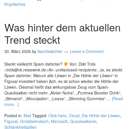
Kryptisches
Was hinter dem aktuellen
Trend steckt
30. März 2026
by
Nachtwächter
Leave a Comment
Steckt vielleicht Spam dahinter?
Von: Diät Trick
<trick@ck.reisewink.de>An: undisclosed-recipients:; Ja, es steckt
Spam dahinter. Warum alle Löwen in „Die Höhle der Löwen“ in
Figoxal investiert haben Ach, es ist schon wieder die Höhle der
Löwen. Diesmal heißt das wirkungslose Zeug vom Spam-
Quacksalber nicht mehr „Alvian Nutra“, „Purimea Booster Drink“,
„Slimanol“, „Mounjaslim“, „Leava“, „Slimming Gummies“ …
[Read
more…]
Posted in:
Mail
Tagged:
Click here
,
Cloud
,
Die Höhle der Löwen
,
Figoxal
,
Gnobbelmatsch
,
Microsoft
,
Quacksalberei
,
Schlankheitspillen