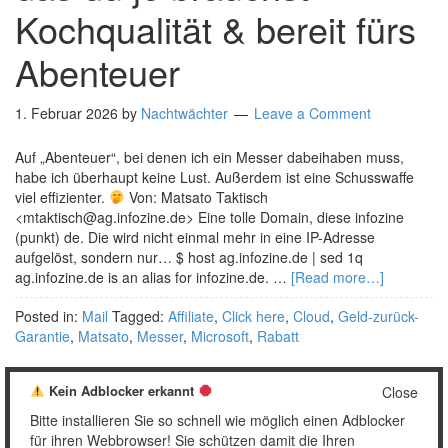
Kochqualität & bereit fürs
Abenteuer
1. Februar 2026
by
Nachtwächter
Leave a Comment
Auf „Abenteuer“, bei denen ich ein Messer dabeihaben muss,
habe ich überhaupt keine Lust. Außerdem ist eine Schusswaffe
viel effizienter.
Von: Matsato Taktisch
<mtaktisch@ag.infozine.de> Eine tolle Domain, diese infozine
(punkt) de. Die wird nicht einmal mehr in eine IP-Adresse
aufgelöst, sondern nur… $ host ag.infozine.de | sed 1q
ag.infozine.de is an alias for infozine.de. …
[Read more…]
Posted in:
Mail
Tagged:
Affiliate
,
Click here
,
Cloud
,
Geld-zurück-
Garantie
,
Matsato
,
Messer
,
Microsoft
,
Rabatt
Kein Adblocker erkannt
Close
Bitte installieren Sie so schnell wie möglich einen Adblocker
« Zurück
1
2
3
…
14
Weiter »
für ihren Webbrowser! Sie schützen damit die Ihren