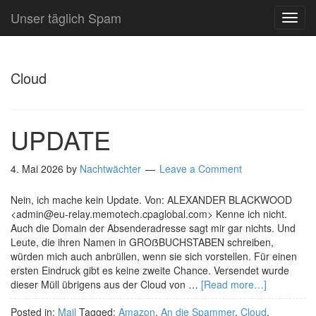
Unser täglich Spam
TOG
NAVI
Cloud
UPDATE
4. Mai 2026
by
Nachtwächter
Leave a Comment
Nein, ich mache kein Update. Von: ALEXANDER BLACKWOOD
<admin@eu-relay.memotech.cpaglobal.com> Kenne ich nicht.
Auch die Domain der Absenderadresse sagt mir gar nichts. Und
Leute, die ihren Namen in GROẞBUCHSTABEN schreiben,
würden mich auch anbrüllen, wenn sie sich vorstellen. Für einen
ersten Eindruck gibt es keine zweite Chance. Versendet wurde
dieser Müll übrigens aus der Cloud von …
[Read more…]
Posted in:
Mail
Tagged:
Amazon
,
An die Spammer
,
Cloud
,