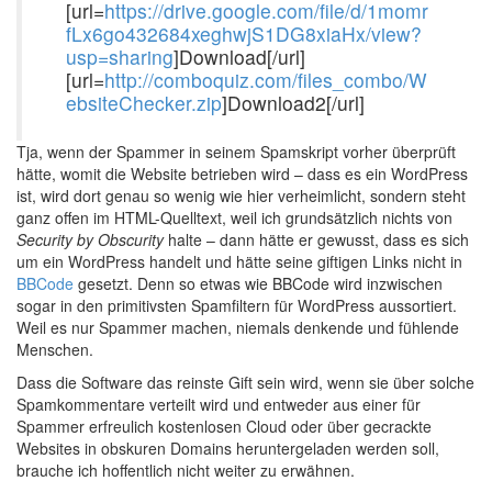
[url=
https://drive.google.com/file/d/1momr
fLx6go432684xeghwjS1DG8xiaHx/view?
usp=sharing
]Download[/url]
[url=
http://comboquiz.com/files_combo/W
ebsiteChecker.zip
]Download2[/url]
Tja, wenn der Spammer in seinem Spamskript vorher überprüft
hätte, womit die Website betrieben wird – dass es ein WordPress
ist, wird dort genau so wenig wie hier verheimlicht, sondern steht
ganz offen im HTML-Quelltext, weil ich grundsätzlich nichts von
Security by Obscurity
halte – dann hätte er gewusst, dass es sich
um ein WordPress handelt und hätte seine giftigen Links nicht in
BBCode
gesetzt. Denn so etwas wie BBCode wird inzwischen
sogar in den primitivsten Spamfiltern für WordPress aussortiert.
Weil es nur Spammer machen, niemals denkende und fühlende
Menschen.
Dass die Software das reinste Gift sein wird, wenn sie über solche
Spamkommentare verteilt wird und entweder aus einer für
Spammer erfreulich kostenlosen Cloud oder über gecrackte
Websites in obskuren Domains heruntergeladen werden soll,
brauche ich hoffentlich nicht weiter zu erwähnen.