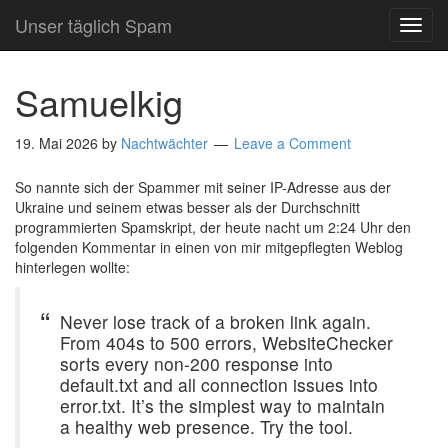
Unser täglich Spam
TOG
NAVI
Samuelkig
19. Mai 2026
by
Nachtwächter
Leave a Comment
So nannte sich der Spammer mit seiner IP-Adresse aus der
Ukraine und seinem etwas besser als der Durchschnitt
programmierten Spamskript, der heute nacht um 2:24 Uhr den
folgenden Kommentar in einen von mir mitgepflegten Weblog
hinterlegen wollte:
Never lose track of a broken link again.
From 404s to 500 errors, WebsiteChecker
sorts every non-200 response into
default.txt and all connection issues into
error.txt. It’s the simplest way to maintain
a healthy web presence. Try the tool.