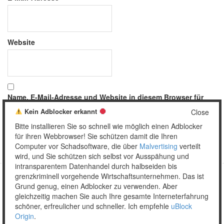
Website
Name, E-Mail-Adresse und Website in diesem Browser für
meinen nächsten Kommentar speichern.
Kein Adblocker erkannt
Close
Bitte installieren Sie so schnell wie möglich einen Adblocker
für ihren Webbrowser! Sie schützen damit die Ihren
Computer vor Schadsoftware, die über
Malvertising
verteilt
wird, und Sie schützen sich selbst vor Ausspähung und
intransparentem Datenhandel durch halbseiden bis
grenzkriminell vorgehende Wirtschaftsunternehmen. Das ist
Grund genug, einen Adblocker zu verwenden. Aber
Copyright © 2026 Unser täglich Spam.
gleichzeitig machen Sie auch Ihre gesamte Interneterfahrung
Mobile
WordPress Theme by themehall.com
schöner, erfreulicher und schneller. Ich empfehle
uBlock
Origin
.