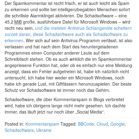
Der Spamkommentar ist recht frisch, er ist auch leicht als Spam
zu erkennen und sollte bei intelligenzbegabten Menschen sofort
die schrillste Alarmklingel aktivieren. Die Schadsoftware – eine
45,2
MiB
große, ausführbare Datei für Microsoft Windows – wird
recht neu sein,
und die meisten Antivirus-Schlangenöle scheitern
zurzeit daran, diese Schadsoftware auch als Schadsoftware zu
erkennen
. Wer sich auf sein Antivirus-Programm verlässt, ist also
verlassen und hat nach dem Start des heruntergeladenen
Programmes einen Computer anderer Leute auf dem
Schreibtisch stehen. Ob es auch
wirklich
die im Spamkommentar
angepriesene Funktion hat, oder ob es einfach nur eine Meldung
anzeigt, dass ein Fehler aufgetreten ist, habe ich natürlich nicht
untersucht. Ich habe hier weder ein Microsoft Windows, noch
habe ich gerade Lust, mit Giftfässern herumzuspielen. Der beste
Schutz vor Schadsoftware ist immer noch das Gehirn.
Schadsoftware, die über Kommentarspam in Blogs verbreitet
wird, habe ich übrigens lange nicht mehr gesehen. Ich dachte
immer, das läuft jetzt nur noch über „Social Media“.
Posted in:
Kommentarspam
Tagged:
BBCode
,
Cloud
,
Google
,
Schadsoftware
,
Ukraine