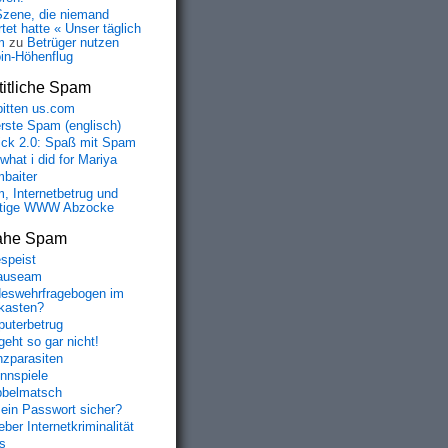
Szene, die niemand
tet hatte « Unser täglich
m
zu
Betrüger nutzen
oin-Höhenflug
itliche Spam
bitten us.com
erste Spam (englisch)
fick 2.0: Spaß mit Spam
 what i did for Mariya
baiter
, Internetbetrug und
tige WWW Abzocke
ahe Spam
speist
auseam
eswehrfragebogen im
fkasten?
uterbetrug
geht so gar nicht!
nzparasiten
nnspiele
belmatsch
mein Passwort sicher?
ber Internetkriminalität
s