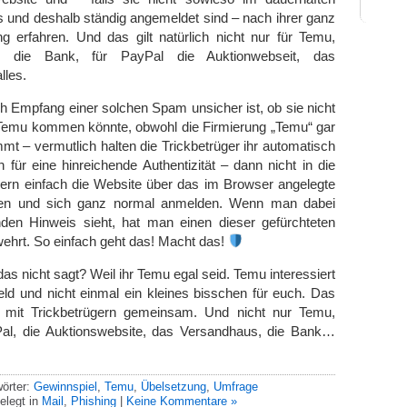
nd deshalb ständig angemeldet sind – nach ihrer ganz
 erfahren. Und das gilt natürlich nicht nur für Temu,
r die Bank, für PayPal die Auktionwebseit, das
lles.
 Empfang einer solchen Spam unsicher ist, ob sie nicht
n Temu kommen könnte, obwohl die Firmierung „Temu“ gar
mmt – vermutlich halten die Trickbetrüger ihr automatisch
 für eine hinreichende Authentizität – dann nicht in die
ern einfach die Website über das im Browser angelegte
fen und sich ganz normal anmelden. Wenn man dabei
den Hinweis sieht, hat man einen dieser gefürchteten
ehrt. So einfach geht das! Macht das!
 nicht sagt? Weil ihr Temu egal seid. Temu interessiert
eld und nicht einmal ein kleines bisschen für euch. Das
 mit Trickbetrügern gemeinsam. Und nicht nur Temu,
al, die Auktionswebsite, das Versandhaus, die Bank…
örter:
Gewinnspiel
,
Temu
,
Übelsetzung
,
Umfrage
elegt in
Mail
,
Phishing
|
Keine Kommentare »