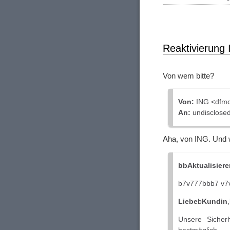
Reaktivierung
Von wem bitte?
Von:
ІNG <dfmc
An:
undisclosed-
Aha, von ING. Und 
bbAktualisier
b7v777bbb7 v7
Liebe
b
Kundin
Unsere Sicher