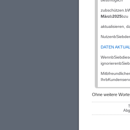
bestmöglich
zubschützen.b
März
b
2025
bzu
aktualisieren, d
NutzenbSiebden
DATEN AKTUAL
WennbSiebdi
ignorierenbSieb
Mitbfreundlich
IhrbKundenserv
Ohne weitere Worte
S
Abg