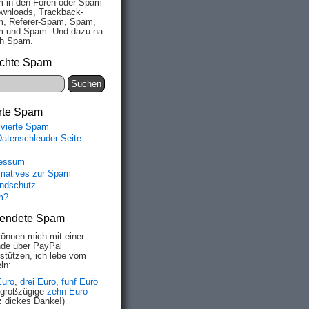
 in den Fo­ren oder Spam
wn­loads, Track­back-
, Re­fe­rer-Spam, Spam,
 und Spam. Und da­zu na­
ich Spam.
chte Spam
rte Spam
ivierte Spam
Datenschleuder-Seite
essum
rmatives zur Spam
ndschutz
m?
endete Spam
können mich mit einer
de über PayPal
rstützen, ich lebe vom
ln:
Euro
,
drei Euro
,
fünf Euro
 großzügige
zehn Euro
z dickes Danke!)