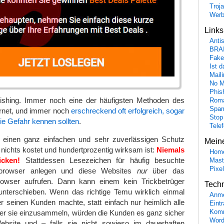
Troj
Wer
Link
Anti
BRA
Fake
Ist 
Maili
No M
Phis
ishing. Immer noch eine der häufigsten Methoden des
Roma
Spa
ernet, und immer noch
erschreckend oft erfolgreich, sogar
Stop
ie Gefahr kennen sollten
.
Tele
 einen ganz einfachen und sehr zuverlässigen Schutz
Mein
 nichts kostet und hundertprozentig wirksam ist:
Niemals
Hom
icken!
Stattdessen Lesezeichen für häufig besuchte
Mast
Pixe
browser anlegen und diese Websites
nur
über das
owser aufrufen. Dann kann einem kein Trickbetrüger
Tech
 unterschieben. Wenn das richtige Temu wirklich einmal
Anme
r seinen Kunden machte, statt einfach nur heimlich alle
Eint
er sie einzusammeln, würden die Kunden es ganz sicher
Komm
Word
ebsite und – falls sie nicht sowieso im dauerhaften