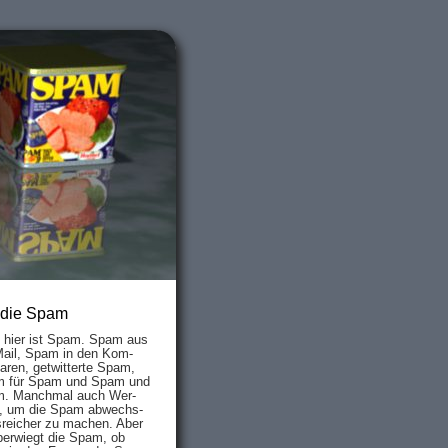
 die Spam
s hier ist Spam. Spam aus
Mail, Spam in den Kom­
aren, ge­twit­ter­te Spam,
 für Spam und Spam und
. Manch­mal auch Wer­
, um die Spam ab­wechs­
­reich­er zu mach­en. Aber
ber­wiegt die Spam, ob