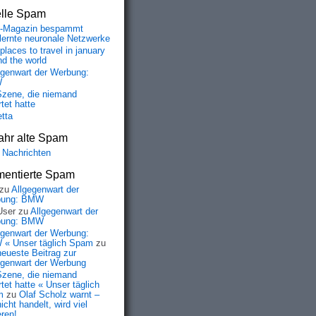
elle Spam
-Magazin bespammt
lernte neuronale Netzwerke
places to travel in january
nd the world
egenwart der Werbung:
W
Szene, die niemand
tet hatte
etta
ahr alte Spam
 Nachrichten
entierte Spam
zu
Allgegenwart der
bung: BMW
User
zu
Allgegenwart der
bung: BMW
egenwart der Werbung:
« Unser täglich Spam
zu
neueste Beitrag zur
egenwart der Werbung
Szene, die niemand
tet hatte « Unser täglich
m
zu
Olaf Scholz warnt –
icht handelt, wird viel
eren!