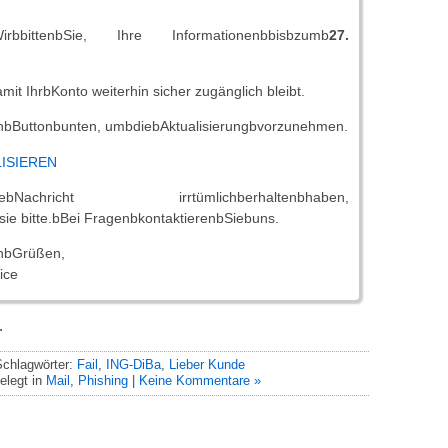
WirbbittenbSie, Ihre Informationenbbisbzumb
27.
amit IhrbKonto weiterhin sicher zugänglich bleibt.
bButtonbunten, umbdiebAktualisierungbvorzunehmen.
ISIEREN
esebNachricht irrtümlichberhaltenbhaben,
sie bitte.bBei FragenbkontaktierenbSiebuns.
enbGrüßen,
ice
.
chlagwörter:
Fail
,
ING-DiBa
,
Lieber Kunde
elegt in
Mail
,
Phishing
|
Keine Kommentare »