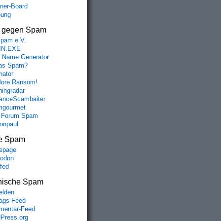
aner-Board
bung
s gegen Spam
spam e.V.
IN.EXE
 Name Generator
das Spam?
nator
ore Ransom!
hingradar
nceScambaiter
mgourmet
 Forum Spam
fonpaul
e Spam
epage
odon
lfed
nische Spam
lden
rags-Feed
entar-Feed
Press.org