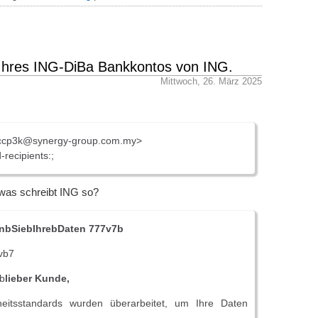
 Ihres ІNG-DiBa Bankkontos von ІNG.
Mittwoch, 26. März 2025
cp3k@synergy-group.com.my>
recipients:;
was schreibt ING so?
enbSiebIhrebDaten 777v7b
vb7
,b
lieber Kunde,
heitsstandards wurden überarbeitet, um Ihre Daten