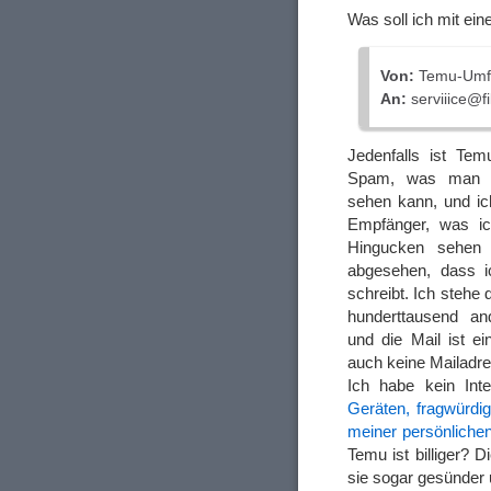
Was soll ich mit ei
Von:
Temu-Umfra
An:
serviiice@fi
Jedenfalls ist Tem
Spam, was man d
sehen kann, und ic
Empfänger, was ic
Hingucken sehen
abgesehen, dass i
schreibt. Ich stehe
hunderttausend a
und die Mail ist e
auch keine Mailadre
Ich habe kein In
Geräten, fragwürdi
meiner persönliche
Temu ist billiger? D
sie sogar gesünder u