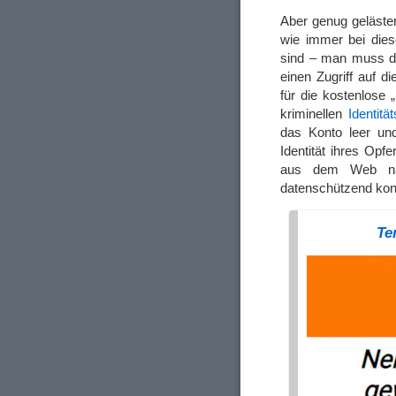
Aber genug geläster
wie immer bei dies
sind – man muss de
einen Zugriff auf d
für die kostenlose
kriminellen
Identit
das Konto leer und
Identität ihres Opf
aus dem Web nac
datenschützend konf
Te