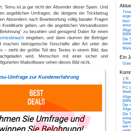
Aktu
t. Temu ist ja gar nicht der Absender dieser Spam. Und
Time
en angeblichen Umfragen, die übrigens ein Trickbetrug
ange
n Absendern nach Beantwortung völlig banaler Fragen
best 
ie Kreditkarte geben, um die angeblichen Versandkosten
arou
Allg
 „Belohnung“ zu bezahlen und genügend Daten für einen
BM
ätsmissbrauch
eingeben, und dann räumen die Betrüger
Die 
 machen betrügerische Geschäfte aller Art unter der
erwar
Mari
ers – steht der größte Teil des Textes in einem Bild, das
hgeladen wird. Menschen mit einer sicher und
Ein J
igurierten Mailsoftware sehen dieses Bild nicht.
Gute
Komm
mu-Umfrage zur Kundenerfahrung
J.R.
Wer
P.C.
Wer
Allg
BMW 
Der 
Allg
Die 
erwar
Spa
wer n
verli