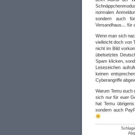
Schnäppchenmodus u
normalen Anmeldung
sondern auch fü
Versandhaus… für a
Wenn man sich nach
vielleicht doch vo
nicht im Bild vorko
übelsetztes Deutsch
Spam klicken, sond
Lesezeichen aufru
keinen entsprechen
Cyberangriffe abgew
Warum Temu euch das
sich nur für euer G
hat Temu übrigens
sondern auch PayP
Schlagw
Abg