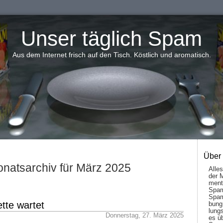
Unser täglich Spam
Aus dem Internet frisch auf den Tisch. Köstlich und aromatisch.
Über
natsarchiv für März 2025
Alle
der 
men­t
Spam
Spam
tte wartet
bung
lungs
Donnerstag, 27. März 2025
es ü