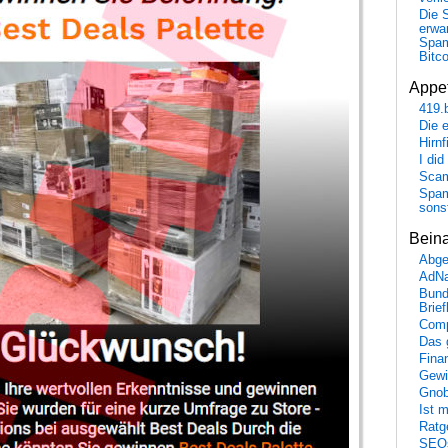
Die 
erwar
Spa
Bitc
Appet
419.
Die 
Hirn
I did
Scam
Spam
sons
Bein
Abge
AdN
Bund
Brie
Comp
Das 
Fina
Gewi
Gnob
Ist 
Ratge
SEO