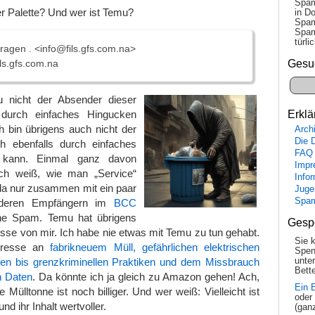
Spam
ner Palette? Und wer ist Temu?
in Do
Spam
Spam
tür­l
gen . <info@fils.gfs.com.na>
ls.gfs.com.na
Gesu
u nicht der Absender dieser
urch einfaches Hingucken
Erklä
h bin übrigens auch nicht der
Arch
Die 
h ebenfalls durch einfaches
FAQ
 kann. Einmal ganz davon
Impr
ch weiß, wie man „Service“
Info
 da nur zusammen mit ein paar
Juge
Spa
nderen Empfängern im
BCC
ine Spam. Temu hat übrigens
Gesp
sse von mir. Ich habe nie etwas mit Temu zu tun gehabt.
Sie 
teresse an
fabrikneuem Müll, gefährlichen elektrischen
Spen
gen bis grenzkriminellen Praktiken und dem Missbrauch
unte
Bette
n Daten
. Da könnte ich ja gleich zu Amazon gehen! Ach,
Ein 
ie Mülltonne ist noch billiger. Und wer weiß: Vielleicht ist
oder
nd ihr Inhalt wertvoller.
(gan