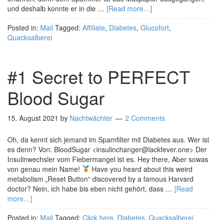
und deshalb konnte er in die …
[Read more…]
Posted in:
Mail
Tagged:
Affiliate
,
Diabetes
,
Glucofort
,
Quacksalberei
#1 Secret to PERFECT
Blood Sugar
15. August 2021
by
Nachtwächter
2 Comments
Oh, da kennt sich jemand im Spamfilter mit Diabetes aus. Wer ist
es denn? Von: BloodSugar <insulinchanger@lackfever.one> Der
Insulinwechsler vom Fiebermangel ist es. Hey there, Aber sowas
von genau mein Name!
Have you heard about this weird
metabolism „Reset Button“ discovered by a famous Harvard
doctor? Nein, ich habe bis eben nicht gehört, dass …
[Read
more…]
Posted in:
Mail
Tagged:
Click here
,
Diabetes
,
Quacksalberei