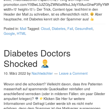
promotion.com/YXBwL3JlZGlyZWN0aW9uL3dyYXAucGhwP3RyY
width='0' height='0'/> Der Trick, Content-type: text/html in den
Header der Mail zu schreiben, ist es offensichtlich nicht.
Aber
hauptsache, mit Diabetes kennt sich der Spammer aus!
Posted in:
Mail
Tagged:
Cloud
,
Diabetes
,
Fail
,
Gesundheit
,
Google
,
HTML
Diabetes Doctors
Shocked
10. März 2022
by
Nachtwächter
Leave a Comment
Wovon sind die schockiert? Vielleicht davon, dass ihre Patienten
massenhaft auf spammende Quacksalber reinfallen und
anschließend verrecken (oder in milderen Fällen: ein paar Glieder
amputiert kriegen)?
Klicken Sie Hier fur weitere
Informationen und Gefragt Leider werde ich es nicht mehr
erfahren, denn dem Spammer ist das Mailpapier ausgegangen,