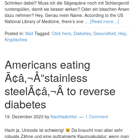
Schinken dabei? Muss ich die Sägespäne noch mit Schlangenöl
runterspülen, damit sie besser wirken? Oder ein bisschen Arsen
dazu nehmen? Hey, Genau mein Name. According to the US
National Library of Medicine, there’s one …
[Read more…]
Posted in:
Mail
Tagged:
Click here
,
Diabetes
,
Gesundheit
,
Hey
,
Kryptisches
Americans eating
Ã¢â‚¬Å“stainless
steelÃ¢â‚¬Â to reverse
diabetes
19. Dezember 2023
by
Nachtwächter
1 Comment
Hach ja, Unicode ist schwierig!
Da braucht man aber sehr
robuste Zähne und eine guttrainierte Kaumuskulatur, wenn man