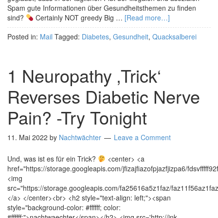
Spam gute Informationen über Gesundheitsthemen zu finden
sind?
Certainly NOT greedy Big …
[Read more…]
Posted in:
Mail
Tagged:
Diabetes
,
Gesundheit
,
Quacksalberei
1 Neuropathy ‚Trick‘
Reverses Diabetic Nerve
Pain? -Try Tonight
11. Mai 2022
by
Nachtwächter
Leave a Comment
Und, was ist es für ein Trick?
<center> <a
href="https://storage.googleapis.com/jfizajfiazofpjazfjiz
<img
src="https://storage.googleapis.com/fa25616a5z1faz/faz11f56az1fa
</a> </center><br> <h2 style="text-align: left;"><span
style="background-color: #ffffff; color:
#ffffff;">nachtwaechter</span></h2> <img src='http://ink-