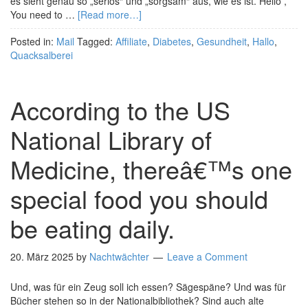
es sieht genau so „seriös“ und „sorgsam“ aus, wie es ist. Hello ,
You need to …
[Read more…]
Posted in:
Mail
Tagged:
Affiliate
,
Diabetes
,
Gesundheit
,
Hallo
,
Quacksalberei
According to the US
National Library of
Medicine, thereâ€™s one
special food you should
be eating daily.
20. März 2025
by
Nachtwächter
Leave a Comment
Und, was für ein Zeug soll ich essen? Sägespäne? Und was für
Bücher stehen so in der Nationalbibliothek? Sind auch alte