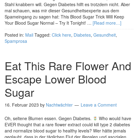
Stahl knabbern will. Gegen Diabetes hilft es trotzdem nicht. Aber
mal schauen, was mir dieser Gesundheitsexperte aus dem
Spameingang zu sagen hat: This Blood Sugar Trick Will Keep
Your Blood Sugar Normal – Try It Tonight! …
[Read more…]
Posted in:
Mail
Tagged:
Click here
,
Diabetes
,
Gesundheit
,
Spamprosa
Eat This Rare Flower And
Escape Lower Blood
Sugar
16. Februar 2023
by
Nachtwächter
Leave a Comment
Oh, seltene Blumen essen. Gegen Diabetes.
Who would have
EVER thought that a rare flower extract could kill type 2 diabetes
and normalize blood sugar to healthy levels? Wer hätte jemals
geglaubt, dass in der täglichen Flut der illegalen und asozialen