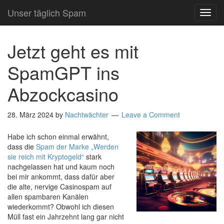
Unser täglich Spam
TOG
NAVI
Jetzt geht es mit
SpamGPT ins
Abzockcasino
28. März 2024
by
Nachtwächter
Leave a Comment
Habe ich schon einmal erwähnt,
dass die
Spam der Marke „Werden
sie reich mit Kryptogeld“
stark
nachgelassen hat und kaum noch
bei mir ankommt, dass dafür aber
die alte, nervige Casinospam auf
allen spambaren Kanälen
wiederkommt? Obwohl ich diesen
Müll fast ein Jahrzehnt lang gar nicht