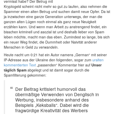
vermisst habe? Der Betrug mit
Kryptogeld scheint nicht mehr so gut zu laufen, also nehmen die
Spammer einen alten Betrug und suchen damit neue Opfer. Da ist
ja inzwischen eine ganze Generation unterwegs, der man die
ganzen alten Lügen noch einmal als ganz neue Neuigkeit
erzählen kann. Und wenn man Arbeit zu anstrengend findet, ein
bisschen kriminell und asozial ist und deshalb lieber von Spam
leben möchte, macht man das eben. Zumindest so lange, bis sich
ein neuer Weg findet, die Dummheit oder Naivität anderer
Menschen in Geld zu verwandeln.
Heute nacht um 0:21 hat ein Autor namens „German“ mit seiner
IP-Adresse aus der Ukraine den folgenden, sogar zum
uralten
kommentierten Text
„passenden“ Kommentar hier auf
Unser
täglich Spam
abgelegt und ist damit sogar durch die
Spamfilterung gekommen:
Der Beitrag kritisiert humorvoll das
übermäßige Verwenden von Denglisch in
Werbung, insbesondere anhand des
Beispiels „Keksballs“. Dabei wird die
fragwürdige Kreativität des Werbers