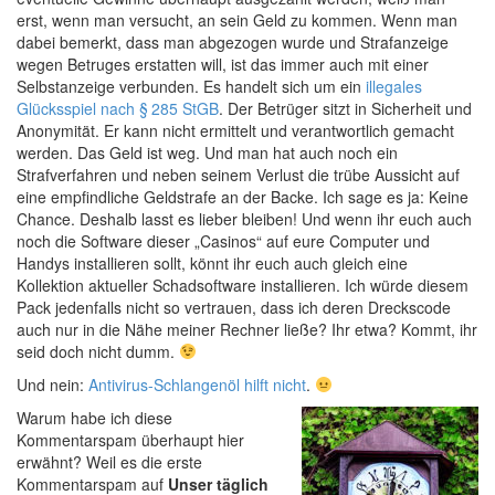
erst, wenn man versucht, an sein Geld zu kommen. Wenn man
dabei bemerkt, dass man abgezogen wurde und Strafanzeige
wegen Betruges erstatten will, ist das immer auch mit einer
Selbstanzeige verbunden. Es handelt sich um ein
illegales
Glücksspiel nach
§ 285
StGB
. Der Betrüger sitzt in Sicherheit und
Anonymität. Er kann nicht ermittelt und verantwortlich gemacht
werden. Das Geld ist weg. Und man hat auch noch ein
Strafverfahren und neben seinem Verlust die trübe Aussicht auf
eine empfindliche Geldstrafe an der Backe. Ich sage es ja: Keine
Chance. Deshalb lasst es lieber bleiben! Und wenn ihr euch auch
noch die Software dieser „Casinos“ auf eure Computer und
Handys installieren sollt, könnt ihr euch auch gleich eine
Kollektion aktueller Schadsoftware installieren. Ich würde diesem
Pack jedenfalls nicht so vertrauen, dass ich deren Dreckscode
auch nur in die Nähe meiner Rechner ließe? Ihr etwa? Kommt, ihr
seid doch nicht dumm.
Und nein:
Antivirus-Schlangenöl hilft nicht
.
Warum habe ich diese
Kommentarspam überhaupt hier
erwähnt? Weil es die erste
Kommentarspam auf
Unser täglich