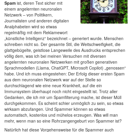
Spam
ist, deren Text sicher mit
einem angelernten neuronalen
Netzwerk – von Politikern,
Journalisten und anderen digitalen
Analphabeten wird so etwas
regelmäßig mit dem Reklamewort
„künstliche Intelligenz“ bezeichnet – generiert wurde. Menschen
schreiben nicht so. Der gesamte Stil, die Weitschweifigkeit, die
glattgebügelte, geistlose Langeweile des Ausdrucks entsprechen
völlig dem, was ich bei meinen Versuchen mit diversen
angelernten neuronalen Netzwerken mit großen generativen
Sprachmodellen (Llama, ChatGPT, Microsoft Copilot) „genossen“
habe. Und ich muss eingestehen: Der Erfolg dieser ersten Spam
aus dem neuronalen Netzwerk war auf der Stelle so
durchschlagend wie eine neue Krankheit, auf die ein
Immunsystem überhaupt noch nicht eingestellt ist. Trotz aller
Gedanken, die ich mir um Spamfilterung mache, ist dieser Müll
durchgekommen. Es scheint schier unmöglich zu sein, so etwas
wirksam abzufangen. Und Spammer können so etwas
automatisch, kostenlos und mühelos erzeugen. Was will man
mehr, wenn man so eine Rohrzangengeburt von Spammer ist?
Natürlich hat diese Vorgehensweise für die Spammer auch