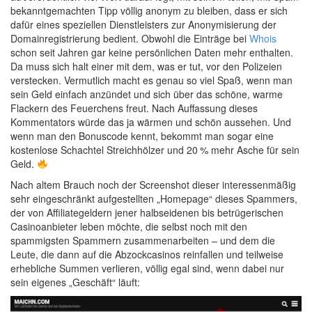
bekanntgemachten Tipp völlig anonym zu bleiben, dass er sich
dafür eines speziellen Dienstleisters zur Anonymisierung der
Domainregistrierung bedient. Obwohl die Einträge bei
Whois
schon seit Jahren gar keine persönlichen Daten mehr enthalten.
Da muss sich halt einer mit dem, was er tut, vor den Polizeien
verstecken. Vermutlich macht es genau so viel Spaß, wenn man
sein Geld einfach anzündet und sich über das schöne, warme
Flackern des Feuerchens freut. Nach Auffassung dieses
Kommentators würde das ja wärmen und schön aussehen. Und
wenn man den Bonuscode kennt, bekommt man sogar eine
kostenlose Schachtel Streichhölzer und
20 %
mehr Asche für sein
Geld.
Nach altem Brauch noch der Screenshot dieser interessenmäßig
sehr eingeschränkt aufgestellten „Homepage“ dieses Spammers,
der von Affiliategeldern jener halbseidenen bis betrügerischen
Casinoanbieter leben möchte, die selbst noch mit den
spammigsten Spammern zusammenarbeiten – und dem die
Leute, die dann auf die Abzockcasinos reinfallen und teilweise
erhebliche Summen verlieren, völlig egal sind, wenn dabei nur
sein eigenes „Geschäft“ läuft: