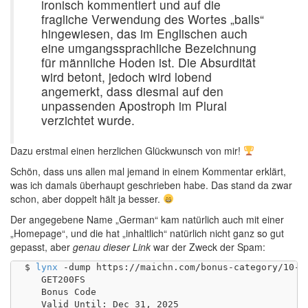
ironisch kommentiert und auf die
fragliche Verwendung des Wortes „balls“
hingewiesen, das im Englischen auch
eine umgangssprachliche Bezeichnung
für männliche Hoden ist. Die Absurdität
wird betont, jedoch wird lobend
angemerkt, dass diesmal auf den
unpassenden Apostroph im Plural
verzichtet wurde.
Dazu erstmal einen herzlichen Glückwunsch von mir!
Schön, dass uns allen mal jemand in einem Kommentar erklärt,
was ich damals überhaupt geschrieben habe. Das stand da zwar
schon, aber doppelt hält ja besser.
Der angegebene Name „German“ kam natürlich auch mit einer
„Homepage“, und die hat „inhaltlich“ natürlich nicht ganz so gut
gepasst, aber
genau dieser Link
war der Zweck der Spam:
$ 
lynx
 -dump https://maichn.com/bonus-category/10-e
   GET200FS

   Bonus Code

   Valid Until: Dec 31, 2025
