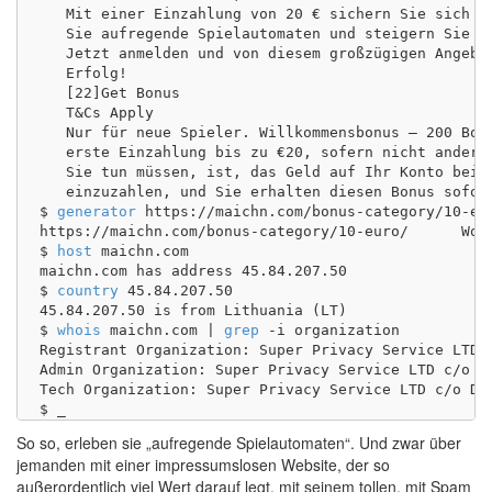
   Mit einer Einzahlung von 20 € sichern Sie sich 20
   Sie aufregende Spielautomaten und steigern Sie Ih
   Jetzt anmelden und von diesem großzügigen Angebot
   Erfolg!

   [22]Get Bonus

   T&Cs Apply

   Nur für neue Spieler. Willkommensbonus – 200 Bonu
   erste Einzahlung bis zu €20, sofern nicht anders 
   Sie tun müssen, ist, das Geld auf Ihr Konto bei w
   einzuzahlen, und Sie erhalten diesen Bonus sofort
$ 
generator
 https://maichn.com/bonus-category/10-eur
https://maichn.com/bonus-category/10-euro/	WordPress 6.4.3

$ 
host
 maichn.com

maichn.com has address 45.84.207.50

$ 
country
 45.84.207.50

45.84.207.50 is from Lithuania (LT)

$ 
whois
 maichn.com | 
grep
 -i organization

Registrant Organization: Super Privacy Service LTD c
Admin Organization: Super Privacy Service LTD c/o Dy
Tech Organization: Super Privacy Service LTD c/o Dyn
So so, erleben sie „aufregende Spielautomaten“. Und zwar über
jemanden mit einer impressumslosen Website, der so
außerordentlich viel Wert darauf legt, mit seinem tollen, mit Spam