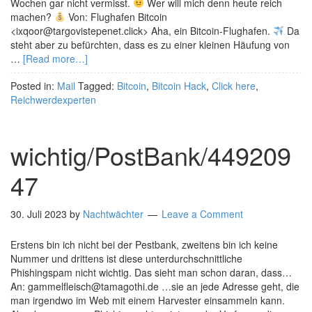
Wochen gar nicht vermisst.
Wer will mich denn heute reich
machen?
Von: Flughafen Bitcoin
<ixqoor@targovistepenet.click> Aha, ein Bitcoin-Flughafen.
Da
steht aber zu befürchten, dass es zu einer kleinen Häufung von
…
[Read more…]
Posted in:
Mail
Tagged:
Bitcoin
,
Bitcoin Hack
,
Click here
,
Reichwerdexperten
wichtig/PostBank/449209
47
30. Juli 2023
by
Nachtwächter
Leave a Comment
Erstens bin ich nicht bei der Pestbank, zweitens bin ich keine
Nummer und drittens ist diese unterdurchschnittliche
Phishingspam nicht wichtig. Das sieht man schon daran, dass…
An: gammelfleisch@tamagothi.de …sie an jede Adresse geht, die
man irgendwo im Web mit einem Harvester einsammeln kann.