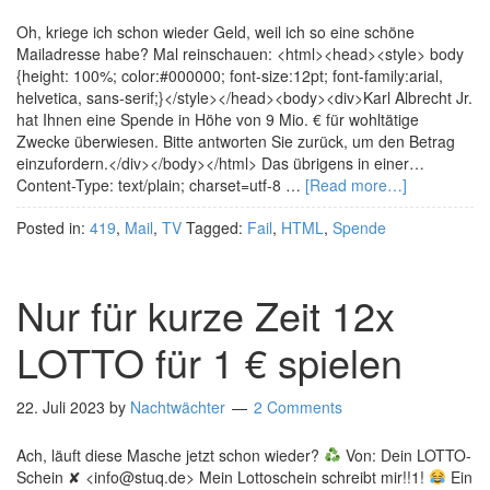
Oh, kriege ich schon wieder Geld, weil ich so eine schöne
Mailadresse habe? Mal reinschauen: <html><head><style> body
{height: 100%; color:#000000; font-size:12pt; font-family:arial,
helvetica, sans-serif;}</style></head><body><div>Karl Albrecht Jr.
hat Ihnen eine Spende in Höhe von 9 Mio. € für wohltätige
Zwecke überwiesen. Bitte antworten Sie zurück, um den Betrag
einzufordern.</div></body></html> Das übrigens in einer…
Content-Type: text/plain; charset=utf-8 …
[Read more…]
Posted in:
419
,
Mail
,
TV
Tagged:
Fail
,
HTML
,
Spende
Nur für kurze Zeit 12x
LOTTO für 1 € spielen
22. Juli 2023
by
Nachtwächter
2 Comments
Ach, läuft diese Masche jetzt schon wieder?
Von: Dein LOTTO-
Schein ✘ <info@stuq.de> Mein Lottoschein schreibt mir!!1!
Ein