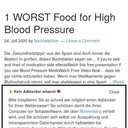
1 WORST Food for High
Blood Pressure
24. Juli 2020
by
Nachtwächter
Leave a Comment
Die „Gesundheitstipps“ aus der Spam sind doch immer die
Besten! In großen, dicken Buchstaben sagen sie… If you‘re sick
and tired of medication side effectsWatch this free presentation if
you use Blood Pressure MedsWatch Free Video Now …dass sie
gar nichts mitzuteilen haben. Wenn man Medikamente gegen
Bluthochdruck nimmt, soll man stattdessen in eine Spam …
[Read
more…]
Kein Adblocker erkannt
Close
Posted in:
Mail
Tagged:
Bluthochdruck
,
Click here
,
Gesundheit
,
Bitte installieren Sie so schnell wie möglich einen Adblocker
Spamprosa
für ihren Webbrowser! Sie schützen damit die Ihren
Computer vor Schadsoftware, die über
Malvertising
verteilt
wird, und Sie schützen sich selbst vor Ausspähung und
intransparentem Datenhandel durch halbseiden bis