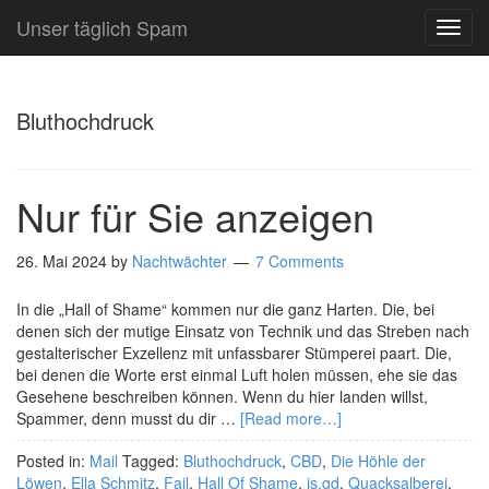
Unser täglich Spam
TOG
NAVI
Bluthochdruck
Nur für Sie anzeigen
26. Mai 2024
by
Nachtwächter
7 Comments
In die „Hall of Shame“ kommen nur die ganz Harten. Die, bei
denen sich der mutige Einsatz von Technik und das Streben nach
gestalterischer Exzellenz mit unfassbarer Stümperei paart. Die,
bei denen die Worte erst einmal Luft holen müssen, ehe sie das
Gesehene beschreiben können. Wenn du hier landen willst,
Spammer, denn musst du dir …
[Read more…]
Posted in:
Mail
Tagged:
Bluthochdruck
,
CBD
,
Die Höhle der
Löwen
,
Ella Schmitz
,
Fail
,
Hall Of Shame
,
is.gd
,
Quacksalberei
,