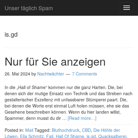
Unser täglich Spam
TOG
NAVI
is.gd
Nur für Sie anzeigen
26. Mai 2024
by
Nachtwächter
7 Comments
In die „Hall of Shame“ kommen nur die ganz Harten. Die, bei
denen sich der mutige Einsatz von Technik und das Streben nach
gestalterischer Exzellenz mit unfassbarer Stümperei paart. Die,
bei denen die Worte erst einmal Luft holen müssen, ehe sie das
Gesehene beschreiben können. Wenn du hier landen willst,
Spammer, denn musst du dir …
[Read more…]
Posted in:
Mail
Tagged:
Bluthochdruck
,
CBD
,
Die Höhle der
Löwen
,
Ella Schmitz
,
Fail
,
Hall Of Shame
,
is.gd
,
Quacksalberei
,