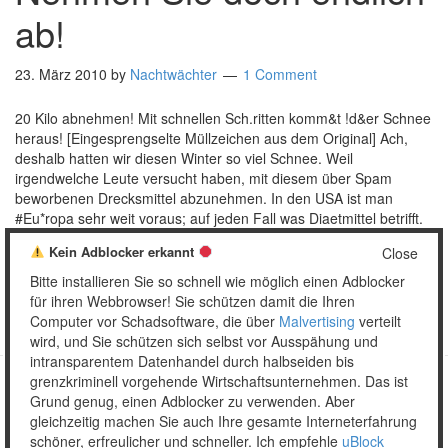
ab!
23. März 2010
by
Nachtwächter
1 Comment
20 Kilo abnehmen! Mit schnellen Sch.ritten komm&t !d&er Schnee
heraus! [Eingesprengselte Müllzeichen aus dem Original] Ach,
deshalb hatten wir diesen Winter so viel Schnee. Weil
irgendwelche Leute versucht haben, mit diesem über Spam
beworbenen Drecksmittel abzunehmen. In den USA ist man
#Eu*ropa sehr weit voraus; auf jeden Fall was Diaetmittel betrifft.
Da is$t es schon …
[Read more…]
Kein Adblocker erkannt
Close
Posted in:
Mail
Tagged:
is.gd
,
Realsatire
,
Schlankheitspillen
,
Bitte installieren Sie so schnell wie möglich einen Adblocker
Sonderzeichen
für ihren Webbrowser! Sie schützen damit die Ihren
Computer vor Schadsoftware, die über
Malvertising
verteilt
wird, und Sie schützen sich selbst vor Ausspähung und
intransparentem Datenhandel durch halbseiden bis
grenzkriminell vorgehende Wirtschaftsunternehmen. Das ist
Grund genug, einen Adblocker zu verwenden. Aber
Copyright © 2026 Unser täglich Spam.
gleichzeitig machen Sie auch Ihre gesamte Interneterfahrung
Mobile
WordPress Theme by themehall.com
schöner, erfreulicher und schneller. Ich empfehle
uBlock