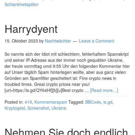
Schlankheitspillen
Harrydyent
15. Oktober 2023
by
Nachtwächter
Leave a Comment
So nannte sich der Idiot mit schlechtem, fehlerhaftem Spamskript
und seiner IP-Adresse aus der immer noch gequälten Ukraine,
der heute vormittag umd 9:55 Uhr den folgenden Kommentar hier
auf Unser täglich Spam hinterlegen wollte, aber aus ganz vielen
Gründen am Spamfilter gescheitert ist: Fine crypto news in
troubled times. Great crypto prices near you!
[url=https://is.gd/QY64Hf][b][u]Best crypto …
[Read more…]
Posted in:
419
,
Kommentarspam
Tagged:
BBCode
,
is.gd
,
Kryptogeld
,
Screenshot
,
Ukraine
Nehmen Sie doch endlich