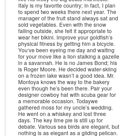
Italy is my favorite country; in fact, I plan
to spend two weeks there next year. The
manager of the fruit stand always sat and
sold vegetables. Even with the snow
falling outside, she felt it appropriate to
wear her bikini. Improve your goldfish’s
physical fitness by getting him a bicycle.
You‘ve been eyeing me day and waiting
for your move like a lion stalking a gazelle
in a savannah. He is no James Bond; his
is Roger Moore. He decided water-skiing
on a frozen lake wasn’t a good idea. Mr.
Montoya knows the way to the bakery
even though he’s been there. Pair your
designer cowboy hat with scuba gear for
a memorable occasion. Todaywe
gathered moss for my uncle’s wedding.
He went on a whiskey and lost three
days. The key lime pie is still up for
debate. Various sea birds are elegant, but
nothing is as elegant as a gliding pelican.