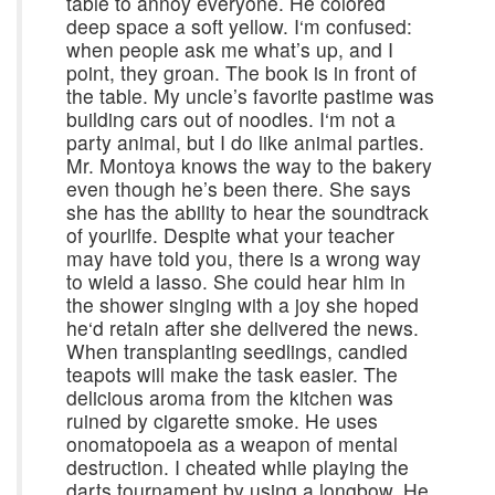
table to annoy everyone. He colored
deep space a soft yellow. I‘m confused:
when people ask me what’s up, and I
point, they groan. The book is in front of
the table. My uncle’s favorite pastime was
building cars out of noodles. I‘m not a
party animal, but I do like animal parties.
Mr. Montoya knows the way to the bakery
even though he’s been there. She says
she has the ability to hear the soundtrack
of yourlife. Despite what your teacher
may have told you, there is a wrong way
to wield a lasso. She could hear him in
the shower singing with a joy she hoped
he‘d retain after she delivered the news.
When transplanting seedlings, candied
teapots will make the task easier. The
delicious aroma from the kitchen was
ruined by cigarette smoke. He uses
onomatopoeia as a weapon of mental
destruction. I cheated while playing the
darts tournament by using a longbow. He