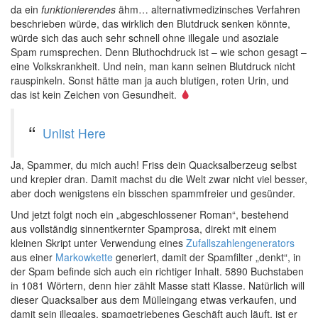
da ein
funktionierendes
ähm… alternativmedizinsches Verfahren
beschrieben würde, das wirklich den Blutdruck senken könnte,
würde sich das auch sehr schnell ohne illegale und asoziale
Spam rumsprechen. Denn Bluthochdruck ist – wie schon gesagt –
eine Volkskrankheit. Und nein, man kann seinen Blutdruck nicht
rauspinkeln. Sonst hätte man ja auch blutigen, roten Urin, und
das ist kein Zeichen von Gesundheit.
Unlist Here
Ja, Spammer, du mich auch! Friss dein Quacksalberzeug selbst
und krepier dran. Damit machst du die Welt zwar nicht viel besser,
aber doch wenigstens ein bisschen spammfreier und gesünder.
Und jetzt folgt noch ein „abgeschlossener Roman“, bestehend
aus vollständig sinnentkernter Spamprosa, direkt mit einem
kleinen Skript unter Verwendung eines
Zufallszahlengenerators
aus einer
Markowkette
generiert, damit der Spamfilter „denkt“, in
der Spam befinde sich auch ein richtiger Inhalt. 5890 Buchstaben
in 1081 Wörtern, denn hier zählt Masse statt Klasse. Natürlich will
dieser Quacksalber aus dem Mülleingang etwas verkaufen, und
damit sein illegales, spamgetriebenes Geschäft auch läuft, ist er