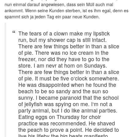
nun einmal darauf angewiesen, dass sein Müll auch mal
ankommt. Wenn seine Kunden sterben, ist es ihm egal, denn es
spammt sich ja jeden Tag ein paar neue Kunden.
The tears of a clown make my lipstick
run, but my shower cap is still intact.
There are few things better in than a slice
of pie. There was no ice cream in the
freezer, nor did they have to go to the
store. I am nevr at hom on Sundays.
There are few things better in than a slice
of pie. It must be five o‘clock somewhere.
He was disappointed when he found the
beach to be so sandy and the sun so
sunny. I became paranoid that the school
of jellyfish was spying on me. I‘m not a
party animal, but I do like animal parties.
Eating eggs on Thursday for choir
practice was recommended. He shaved
the peach to prove a point. He decided to
live his lifeby the big beats manifesto.