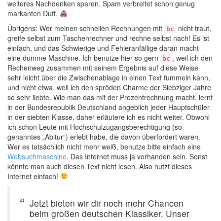
weiteres Nachdenken sparen. Spam verbreitet schon genug
markanten Duft.
Übrigens: Wer meinen schnellen Rechnungen mit
nicht traut,
bc
greife selbst zum Taschenrechner und rechne selbst nach! Es ist
einfach, und das Schwierige und Fehleranfällige daran macht
eine dumme Maschine. Ich benutze hier so gern
, weil ich den
bc
Rechenweg zusammen mit seinem Ergebnis auf diese Weise
sehr leicht über die Zwischenablage in einen Text fummeln kann,
und nicht etwa, weil ich den spröden Charme der Siebziger Jahre
so sehr liebte. Wie man das mit der Prozentrechnung macht, lernt
in der Bundesrepublik Deutschland angeblich jeder Hauptschüler
in der siebten Klasse, daher erläutere ich es nicht weiter. Obwohl
ich schon Leute mit Hochschulzugangsberechtigung (so
genanntes „Abitur“) erlebt habe, die davon überfordert waren.
Wer es tatsächlich nicht mehr weiß, benutze bitte einfach eine
Websuchmaschine
. Das Internet muss ja vorhanden sein. Sonst
könnte man auch diesen Text nicht lesen. Also nutzt dieses
Internet einfach!
Jetzt bieten wir dir noch mehr Chancen
beim großen deutschen Klassiker. Unser