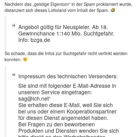
Nachdem das „geistige Eigentum“ in der Spam proklamiert wurde,
distanziert sich dieses Lottoland vom Inhalt der Spam.
Angebot gültig für Neuspieler. Ab 18.
Gewinnchance 1:140 Mio. Suchtgefahr.
Info: bzga.de
So schade, dass die Infos zur Suchtgefahr nicht verlinkt werden
konnten.
Impressum des technischen Versenders:
Sie sind mit folgender E-Mail-Adresse in
unserem Service eingetragen:
sag@ich.net¹
Sie erhalten diese E-Mail, weil Sie sich
bei uns oder einem Kooperationspartner
für diesen Dienst angemeldet haben.
Bei Fragen zu den beworbenen
Produkten und Diensten wenden Sie sich
bitte direkt an den Werbetreibenden.