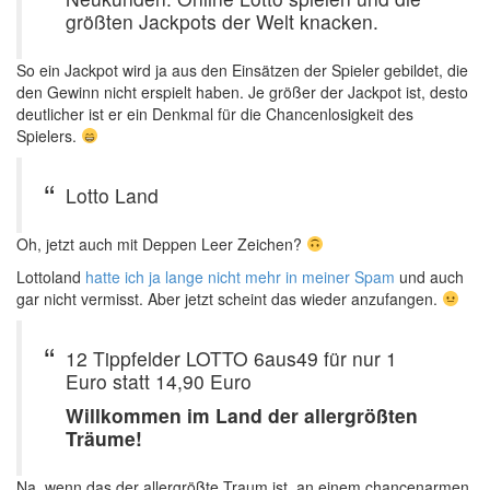
größten Jackpots der Welt knacken.
So ein Jackpot wird ja aus den Einsätzen der Spieler gebildet, die
den Gewinn nicht erspielt haben. Je größer der Jackpot ist, desto
deutlicher ist er ein Denkmal für die Chancenlosigkeit des
Spielers.
Lotto Land
Oh, jetzt auch mit Deppen Leer Zeichen?
Lottoland
hatte ich ja lange nicht mehr in meiner Spam
und auch
gar nicht vermisst. Aber jetzt scheint das wieder anzufangen.
12 Tippfelder LOTTO 6aus49 für nur 1
Euro statt 14,90 Euro
Willkommen im Land der allergrößten
Träume!
Na, wenn das der allergrößte Traum ist, an einem chancenarmen