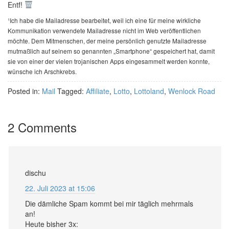
Entf!
¹Ich habe die Mailadresse bearbeitet, weil ich eine für meine wirkliche
Kommunikation verwendete Mailadresse nicht im Web veröffentlichen
möchte. Dem Mitmenschen, der meine persönlich genutzte Mailadresse
mutmaßlich auf seinem so genannten „Smartphone“ gespeichert hat, damit
sie von einer der vielen trojanischen Apps eingesammelt werden konnte,
wünsche ich Arschkrebs.
Posted in:
Mail
Tagged:
Affiliate
,
Lotto
,
Lottoland
,
Wenlock Road
2 Comments
dischu
22. Juli 2023 at 15:06
Die dämliche Spam kommt bei mir täglich mehrmals
an!
Heute bisher 3x: