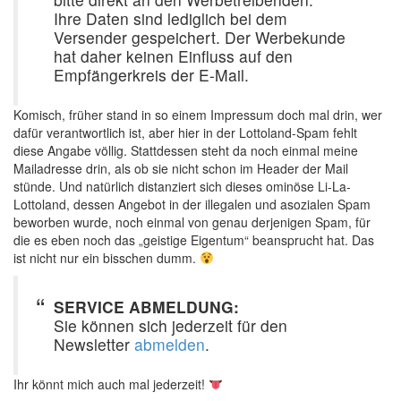
Ihre Daten sind lediglich bei dem
Versender gespeichert. Der Werbekunde
hat daher keinen Einfluss auf den
Empfängerkreis der E-Mail.
Komisch, früher stand in so einem Impressum doch mal drin, wer
dafür verantwortlich ist, aber hier in der Lottoland-Spam fehlt
diese Angabe völlig. Stattdessen steht da noch einmal meine
Mailadresse drin, als ob sie nicht schon im Header der Mail
stünde. Und natürlich distanziert sich dieses ominöse Li-La-
Lottoland, dessen Angebot in der illegalen und asozialen Spam
beworben wurde, noch einmal von genau derjenigen Spam, für
die es eben noch das „geistige Eigentum“ beansprucht hat. Das
ist nicht nur ein bisschen dumm.
SERVICE ABMELDUNG:
Sie können sich jederzeit für den
Newsletter
abmelden
.
Ihr könnt mich auch mal jederzeit!