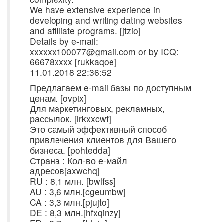
We have extensive experience in
developing and writing dating websites
and affiliate programs. [jtzio]
Details by e-mail:
xxxxxx100077@gmail.com or by ICQ:
66678xxxx [rukkaqoe]
11.01.2018 22:36:52
Предлагаем e-mail базы по доступным
ценам. [ovpix]
Для маркетинговых, рекламных,
рассылок. [lrkxxcwf]
Это самый эффективный способ
привлечения клиентов для Вашего
бизнеса. [pohtedda]
Страна : Кол-во е-майл
адресов[axwchq]
RU : 8,1 млн. [bwlfss]
AU : 3,6 млн.[cgeumbw]
CA : 3,3 млн.[pjujto]
DE : 8,3 млн.[hfxqinzy]