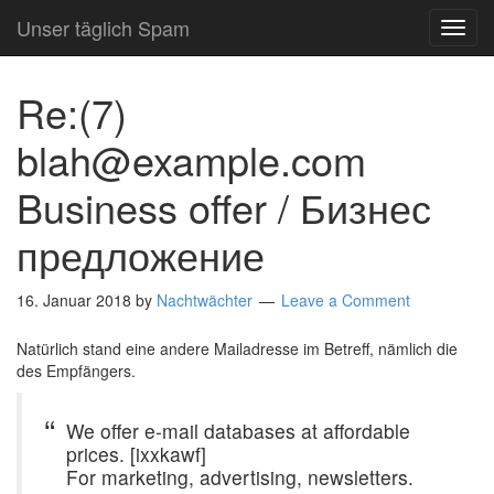
Unser täglich Spam
TOG
NAVI
Re:(7)
blah@example.com
Business offer / Бизнес
предложение
16. Januar 2018
by
Nachtwächter
Leave a Comment
Natürlich stand eine andere Mailadresse im Betreff, nämlich die
des Empfängers.
We offer e-mail databases at affordable
prices. [ixxkawf]
For marketing, advertising, newsletters.