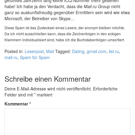
gefühltes Jahrzehnt lang keine ICQ-Nummer mehr gesehen
habe! Ich habe ja den Verdacht, dass die
Mail.ru Group
nicht
ganz so auskunftsfreudig gegenüber Ermittlern sein wird wie etwa
Microsoft, der Betreiber von Skype…
Diese Spam ist das Zustecksel eines Lesers, der anonym bleiben möchte.
Da ich nicht ausschließen kann, dass die Zeichenfolgen in den eckigen
Klammern individualisiert sind, habe ich die Buchstabenfolgen umsortiert.
Posted in:
Leserpost
,
Mail
Tagged:
Dating
,
gmail.com
,
list.ru
,
mail.ru
,
Spam für Spam
Schreibe einen Kommentar
Deine E-Mail-Adresse wird nicht veröffentlicht.
Erforderliche
Felder sind mit
*
markiert
Kommentar
*