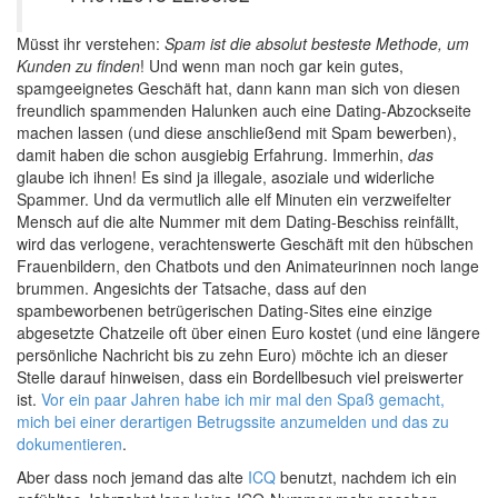
Müsst ihr verstehen:
Spam ist die absolut besteste Methode, um
Kunden zu finden
! Und wenn man noch gar kein gutes,
spamgeeignetes Geschäft hat, dann kann man sich von diesen
freundlich spammenden Halunken auch eine Dating-Abzockseite
machen lassen (und diese anschließend mit Spam bewerben),
damit haben die schon ausgiebig Erfahrung. Immerhin,
das
glaube ich ihnen! Es sind ja illegale, asoziale und widerliche
Spammer. Und da vermutlich alle elf Minuten ein verzweifelter
Mensch auf die alte Nummer mit dem Dating-Beschiss reinfällt,
wird das verlogene, verachtenswerte Geschäft mit den hübschen
Frauenbildern, den Chatbots und den Animateurinnen noch lange
brummen. Angesichts der Tatsache, dass auf den
spambeworbenen betrügerischen Dating-Sites eine einzige
abgesetzte Chatzeile oft über einen Euro kostet (und eine längere
persönliche Nachricht bis zu zehn Euro) möchte ich an dieser
Stelle darauf hinweisen, dass ein Bordellbesuch viel preiswerter
ist.
Vor ein paar Jahren habe ich mir mal den Spaß gemacht,
mich bei einer derartigen Betrugssite anzumelden und das zu
dokumentieren
.
Aber dass noch jemand das alte
ICQ
benutzt, nachdem ich ein