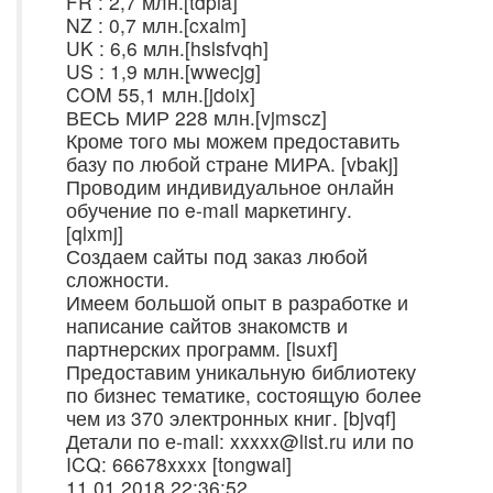
FR : 2,7 млн.[tdpia]
NZ : 0,7 млн.[cxalm]
UK : 6,6 млн.[hslsfvqh]
US : 1,9 млн.[wwecjg]
COM 55,1 млн.[jdoix]
ВЕСЬ МИР 228 млн.[vjmscz]
Кроме того мы можем предоставить
базу по любой стране МИРА. [vbakj]
Проводим индивидуальное онлайн
обучение по e-mail маркетингу.
[qlxmj]
Создаем сайты под заказ любой
сложности.
Имеем большой опыт в разработке и
написание сайтов знакомств и
партнерских программ. [lsuxf]
Предоставим уникальную библиотеку
по бизнес тематике, состоящую более
чем из 370 электронных книг. [bjvqf]
Детали по е-mail: xxxxx@list.ru или по
ICQ: 66678xxxx [tongwal]
11.01.2018 22:36:52