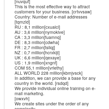
[nuvquf]
This is the most effective way to attract
customers for your business. [crtvvsaw]
Country: Number of e-mail addresses
[tqmzld]
RU : 8,1 million[cxualcl]
AU : 3,6 million[nymokive]
CA : 3,3 million[fuamnq]
DE : 8,3 million[cdwha]
FR : 2,7 million[tsllqj]
NZ : 0,7 million[hcrxkiji]
UK : 6,6 million[qexaye]
US : 1,9 million[xngnf]
COM 55,1 million[vrlethy]
ALL WORLD 228 million[kbmjvsck]
In addition, we can provide a base for any
country in the world. [rsdqd]
We provide individual online training on e-
mail marketing.
[owxvh]
We create sites under the order of any
complexity.