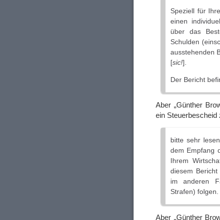
Speziell für Ihr
einen individue
über das Best
Schulden (eins
ausstehenden B
[
sic!
].
Der Bericht bef
Aber „Günther Brow
ein Steuerbescheid z
bitte sehr les
dem Empfang di
Ihrem Wirtschaf
diesem Bericht 
im anderen Fa
Strafen) folgen.
Aber „Günther Brow