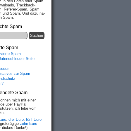
 in den Fo­ren oder Spam
wn­loads, Track­back-
, Re­fe­rer-Spam, Spam,
 und Spam. Und da­zu na­
ich Spam.
chte Spam
rte Spam
ivierte Spam
Datenschleuder-Seite
essum
rmatives zur Spam
ndschutz
m?
endete Spam
können mich mit einer
de über PayPal
rstützen, ich lebe vom
ln:
Euro
,
drei Euro
,
fünf Euro
 großzügige
zehn Euro
z dickes Danke!)