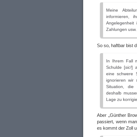
Meine Abteilu
informieren, 
Angelegenheit
Zahlungen usw. 
So so, haftbar bist 
In Ihrem Fall
Schulde [
sic!
] 
eine schwere 
ignorieren wir
Situation, di
deshalb musse
Lage zu korrigi
Aber „Günther Brow
passiert, wenn man
es kommt der Zoll u