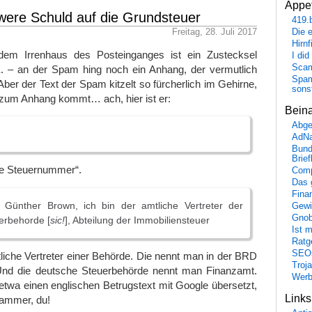
Appet
were Schuld auf die Grundsteuer
419.
Freitag, 28. Juli 2017
Die 
Hirn
m Irrenhaus des Posteinganges ist ein Zustecksel
I did
Scam
. – an der Spam hing noch ein Anhang, der vermutlich
Spam
. Aber der Text der Spam kitzelt so fürcherlich im Gehirne,
sons
 zum Anhang kommt… ach, hier ist er:
Bein
Abge
AdN
Bund
Brie
be Steuernummer“.
Comp
Das 
Fina
Günther Brown, ich bin der amtliche Vertreter der
Gewi
Gnob
erbehorde [
sic!
], Abteilung der Immobiliensteuer
Ist 
Ratge
SEO
tliche Vertreter einer Behörde. Die nennt man in der BRD
Troj
Und die deutsche Steuerbehörde nennt man Finanzamt.
Wer
etwa einen englischen Betrugstext mit Google übersetzt,
Link
pammer, du!