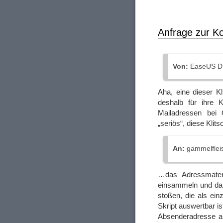
Anfrage zur K
Von:
EaseUS DE
Aha, eine dieser Kl
deshalb für ihre 
Mailadressen bei 
„seriös“, diese Klit
An:
gammelflei
…das Adressmateri
einsammeln und dab
stoßen, die als ein
Skript auswertbar is
Absenderadresse au