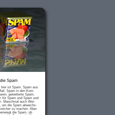
 die Spam
s hier ist Spam. Spam aus
Mail, Spam in den Kom­
aren, ge­twit­ter­te Spam,
 für Spam und Spam und
. Manch­mal auch Wer­
, um die Spam ab­wechs­
­reich­er zu mach­en. Aber
ber­wiegt die Spam, ob