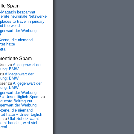
elle Spam
-Magazin bespammt
lernte neuronale Netzwerke
places to travel in january
nd the world
egenwart der Werbung:
W
Szene, die niemand
tet hatte
etta
entierte Spam
User
zu
Allgegenwart der
bung: BMW
zu
Allgegenwart der
bung: BMW
User
zu
Allgegenwart der
bung: BMW
egenwart der Werbung:
« Unser täglich Spam
zu
neueste Beitrag zur
egenwart der Werbung
Szene, die niemand
tet hatte « Unser täglich
m
zu
Olaf Scholz warnt –
icht handelt, wird viel
eren!