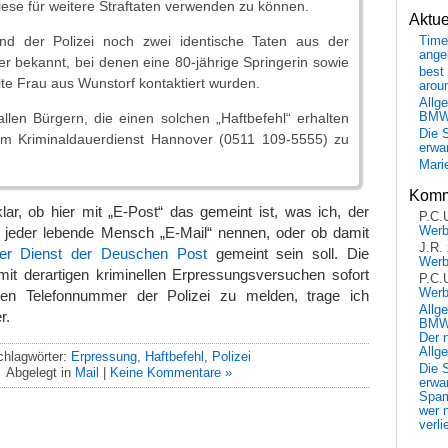
ese für weitere Straftaten verwenden zu können.
Aktu
nd der Polizei noch zwei identische Taten aus der
Time
ange
 bekannt, bei denen eine 80-jährige Springerin sowie
best 
lte Frau aus Wunstorf kontaktiert wurden.
arou
Allg
 allen Bürgern, die einen solchen „Haftbefehl“ erhalten
BM
Die 
im Kriminaldauerdienst Hannover (0511 109-5555) zu
erwar
Mari
Komm
klar, ob hier mit „E-Post“ das gemeint ist, was ich, der
P.C.
Wer
jeder lebende Mensch „E-Mail“ nennen, oder ob damit
J.R.
rer Dienst der Deuschen Post
gemeint sein soll. Die
Wer
mit derartigen kriminellen Erpressungsversuchen sofort
P.C.
Wer
en Telefonnummer der Polizei zu melden, trage ich
Allg
r.
BMW 
Der 
Allg
chlagwörter:
Erpressung
,
Haftbefehl
,
Polizei
Die 
Abgelegt in
Mail
|
Keine Kommentare »
erwar
Spa
wer n
verli