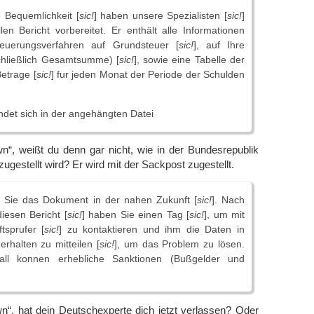
e Bequemlichkeit [
sic!
] haben unsere Spezialisten [
sic!
]
llen Bericht vorbereitet. Er enthält alle Informationen
euerungsverfahren auf Grundsteuer [
sic!
], auf Ihre
chließlich Gesamtsumme) [
sic!
], sowie eine Tabelle der
etrage [
sic!
] fur jeden Monat der Periode der Schulden
indet sich in der angehängten Datei
n“, weißt du denn gar nicht, wie in der Bundesrepublik
ugestellt wird? Er wird mit der Sackpost zugestellt.
en Sie das Dokument in der nahen Zukunft [
sic!
]. Nach
esen Bericht [
sic!
] haben Sie einen Tag [
sic!
], um mit
tsprufer [
sic!
] zu kontaktieren und ihm die Daten in
erhalten zu mitteilen [
sic!
], um das Problem zu lösen.
ll konnen erhebliche Sanktionen (Bußgelder und
n“, hat dein Deutschexperte dich jetzt verlassen? Oder