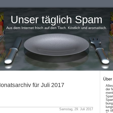
Unser täglich Spam
Aus dem Internet frisch auf den Tisch. Köstlich und aromatisch.
Über
onatsarchiv für Juli 2017
Alle
der 
men­t
Spam
Spam
bung
lungs
Samstag, 29. Juli 2017
es ü