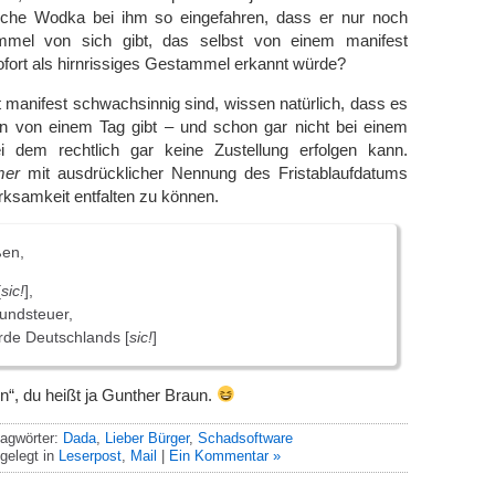
asche Wodka bei ihm so eingefahren, dass er nur noch
ammel von sich gibt, das selbst von einem manifest
fort als hirnrissiges Gestammel erkannt würde?
 manifest schwachsinnig sind, wissen natürlich, dass es
en von einem Tag gibt – und schon gar nicht bei einem
i dem rechtlich gar keine Zustellung erfolgen kann.
mer
mit ausdrücklicher Nennung des Fristablaufdatums
rksamkeit entfalten zu können.
ßen,
[
sic!
],
rundsteuer,
rde Deutschlands [
sic!
]
“, du heißt ja Gunther Braun.
agwörter:
Dada
,
Lieber Bürger
,
Schadsoftware
gelegt in
Leserpost
,
Mail
|
Ein Kommentar »