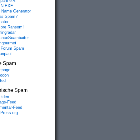
spam e.V.
IN.EXE
 Name Generator
das Spam?
nator
ore Ransom!
hingradar
nceScambaiter
mgourmet
 Forum Spam
fonpaul
e Spam
epage
odon
lfed
nische Spam
lden
rags-Feed
entar-Feed
Press.org