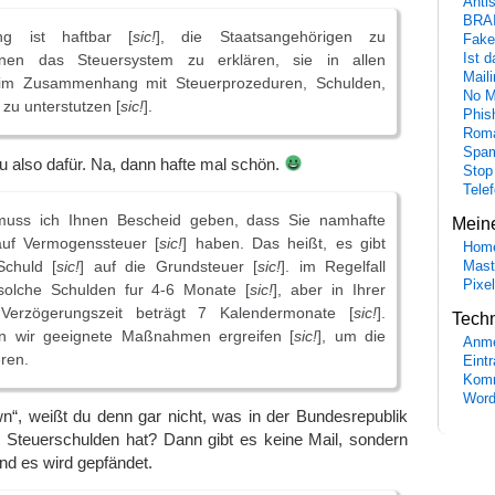
Anti
BRA
ng ist haftbar [
sic!
], die Staatsangehörigen zu
Fake
Ist 
ihnen das Steuersystem zu erklären, sie in allen
Maili
 im Zusammenhang mit Steuerprozeduren, Schulden,
No M
zu unterstutzen [
sic!
].
Phis
Roma
Spa
du also dafür. Na, dann hafte mal schön.
Stop
Tele
 muss ich Ihnen Bescheid geben, dass Sie namhafte
Mein
auf Vermogenssteuer [
sic!
] haben. Das heißt, es gibt
Hom
Schuld [
sic!
] auf die Grundsteuer [
sic!
]. im Regelfall
Mast
Pixe
 solche Schulden fur 4-6 Monate [
sic!
], aber in Ihrer
e Verzögerungszeit beträgt 7 Kalendermonate [
sic!
].
Tech
n wir geeignete Maßnahmen ergreifen [
sic!
], um die
Anme
eren.
Eint
Komm
Word
n“, weißt du denn gar nicht, was in der Bundesrepublik
 Steuerschulden hat? Dann gibt es keine Mail, sondern
nd es wird gepfändet.