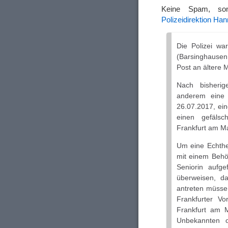
Keine Spam, so
Polizeidirektion Ha
Die Polizei wa
(Barsinghausen,
Post an ältere
Nach bisherige
anderem eine 
26.07.2017, ein
einen gefälsc
Frankfurt am Ma
Um eine Echthe
mit einem Behör
Seniorin aufg
überweisen, da
antreten müsse.
Frankfurter V
Frankfurt am M
Unbekannten o