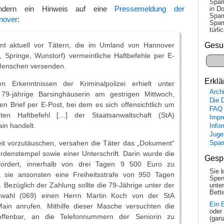
Spam
ndern ein Hinweis auf eine
Pressemeldung der
in Do
Spam
nnover
:
Spam
tür­l
rnt aktuell vor Tätern, die im Umland von Hannover
Gesu
 Springe, Wunstorf) vermeintliche Haftbefehle per E-
 Menschen versenden.
Erklä
n Erkenntnissen der Kriminalpolizei erhielt unter
Arch
79-jährige Barsinghäuserin am gestrigen Mittwoch,
Die 
en Brief per E-Post, bei dem es sich offensichtlich um
FAQ
hten Haftbefehl […] der Staatsanwaltschaft (StA)
Impr
in handelt.
Info
Juge
it vorzutäuschen, versahen die Täter das „Dokument“
Spa
denstempel sowie einer Unterschrift. Darin wurde die
Gesp
efordert, innerhalb von drei Tagen 9 500 Euro zu
Sie 
 sie ansonsten eine Freiheitsstrafe von 950 Tagen
Spen
 Bezüglich der Zahlung sollte die 79-Jährige unter der
unte
Bette
orwahl (069) einen Herrn Martin Koch von der StA
Ein 
ain anrufen. Mithilfe dieser Masche versuchten die
oder
ffenbar, an die Telefonnummern der Seniorin zu
(gan