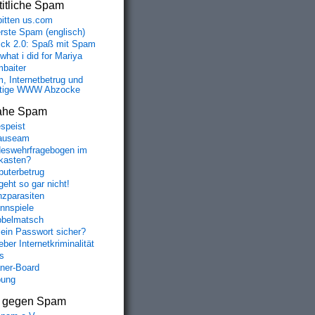
itliche Spam
bitten us.com
erste Spam (englisch)
fick 2.0: Spaß mit Spam
 what i did for Mariya
baiter
, Internetbetrug und
tige WWW Abzocke
ahe Spam
speist
auseam
eswehrfragebogen im
fkasten?
uterbetrug
geht so gar nicht!
nzparasiten
nnspiele
belmatsch
mein Passwort sicher?
ber Internetkriminalität
s
aner-Board
bung
s gegen Spam