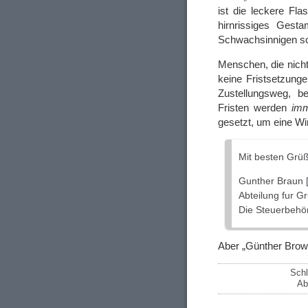
ist die leckere Fl
hirnrissiges Gest
Schwachsinnigen so
Menschen, die nicht
keine Fristsetzung
Zustellungsweg, be
Fristen werden
im
gesetzt, um eine Wi
Mit besten Grü
Gunther Braun 
Abteilung fur G
Die Steuerbehö
Aber „Günther Brown
Schl
Ab