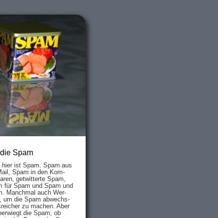
 die Spam
s hier ist Spam. Spam aus
Mail, Spam in den Kom­
aren, ge­twit­ter­te Spam,
 für Spam und Spam und
. Manch­mal auch Wer­
, um die Spam ab­wechs­
­reich­er zu mach­en. Aber
ber­wiegt die Spam, ob