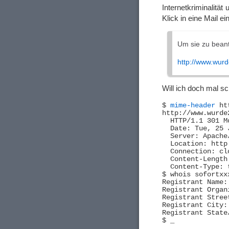
Internetkriminalitä
Klick in eine Mail ei
Um sie zu beant
http://www.wurd
Will ich doch mal s
$ 
mime-header
 ht
http://www.wurde2
  HTTP/1.1 301 M
  Date: Tue, 25 
  Server: Apache
  Location: http
  Connection: clo
  Content-Length:
  Content-Type: 
$ whois sofortxx
Registrant Name:
Registrant Organ
Registrant Stree
Registrant City: 
Registrant State