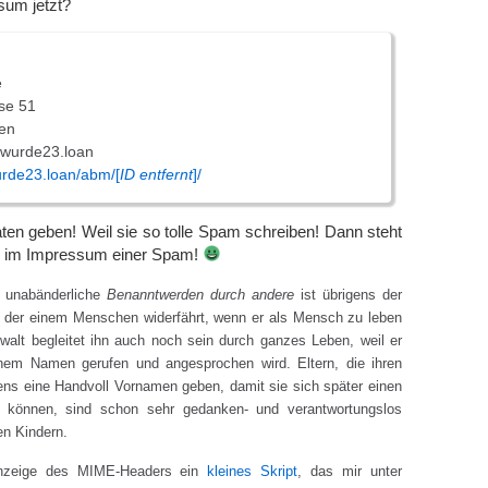
sum jetzt?
e
se 51
en
wurde23.loan
urde23.loan/abm/[
ID entfernt
]/
en geben! Weil sie so tolle Spam schreiben! Dann steht
n im Impressum einer Spam!
n unabänderliche
Benanntwerden durch andere
ist übrigens der
t, der einem Menschen widerfährt, wenn er als Mensch zu leben
walt begleitet ihn auch noch sein durch ganzes Leben, weil er
nem Namen gerufen und angesprochen wird. Eltern, die ihren
ens eine Handvoll Vornamen geben, damit sie sich später einen
können, sind schon sehr gedanken- und verantwortungslos
en Kindern.
Anzeige des MIME-Headers ein
kleines Skript
, das mir unter