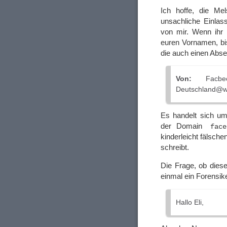
Ich hoffe, die Me
unsachliche Einlas
von mir. Wenn ihr 
euren Vornamen, bis
die auch einen Abse
Von:
Facbeook
Deutschland@w
Es handelt sich u
der Domain
fac
kinderleicht fälsch
schreibt.
Die Frage, ob diese
einmal ein Forensike
Hallo Eli,