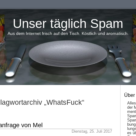
Unser täglich Spam
Aus dem Internet frisch auf den Tisch. Köstlich und aromatisch.
Über
lagwortarchiv „WhatsFuck“
Alle
der 
men­t
Spam
Spam
anfrage von Mel
bung
lungs
Dienstag, 25. Juli 2017
es ü