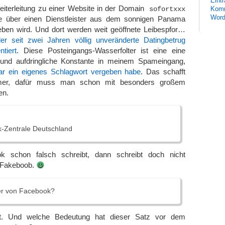
Eint
eiterleitung zu einer Website in der Domain
sofortxxx
Komm
Word
ie über einen Dienstleister aus dem sonnigen Panama
ieben wird. Und dort werden weit geöffnete Leibespfor…
der seit zwei Jahren völlig unveränderte Datingbetrug
tiert
. Diese Posteingangs-Wasserfolter ist eine eine
und aufdringliche Konstante in meinem Spameingang,
ar ein eigenes Schlagwort vergeben habe
. Das schafft
mer, dafür muss man schon mit besonders großem
en.
-Zentrale Deutschland
 schon falsch schreibt, dann schreibt doch nicht
 Fakeboob.
ser von Facebook?
ht. Und welche Bedeutung hat dieser Satz vor dem