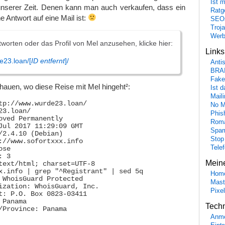
Ist 
t unserer Zeit. Denen kann man auch verkaufen, dass ein
Ratge
ne Antwort auf eine Mail ist:
SEO
Troj
Wer
worten oder das Profil von Mel anzusehen, klicke hier:
Link
e23.loan/[
ID entfernt
]/
Anti
BRA
Fake
chauen, wo diese Reise mit Mel hingeht²:
Ist 
Maili
tp://www.wurde23.loan/

No M
3.loan/

Phis
oved Permanently

Roma
Jul 2017 11:29:09 GMT

Spa
/2.4.10 (Debian)

Stop
://www.sofortxxx.info

Tele
se

 3

Mein
text/html; charset=UTF-8

x.info | grep "^Registrant" | sed 5q

Hom
 WhoisGuard Protected

Mast
ization: WhoisGuard, Inc.

Pixe
t: P.O. Box 0823-03411

Panama

Tech
/Province: Panama

Anme