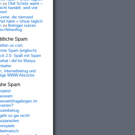
m
zu
Olaf Scholz warnt –
icht handelt, wird viel
eren!
Szene, die niemand
tet hatte « Unser täglich
m
zu
Betrüger nutzen
oin-Höhenflug
itliche Spam
bitten us.com
erste Spam (englisch)
fick 2.0: Spaß mit Spam
 what i did for Mariya
baiter
, Internetbetrug und
tige WWW Abzocke
ahe Spam
speist
auseam
eswehrfragebogen im
fkasten?
uterbetrug
geht so gar nicht!
nzparasiten
nnspiele
belmatsch