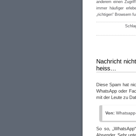
anderem einen Zugriff 
immer häufiger erle
„richtigen“ Browsern fu
Schla
Nachricht nicht
heiss…
Diese Spam hat nic
WhatsApp oder Face
mit der Leute zu Da
Von:
Whatsapp-
So so, „WhatsApp“ 
Absender. Sehr unt