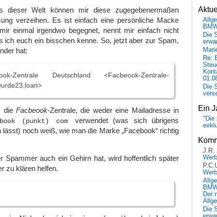
Aktu
ls dieser Welt können mir diese zugegebenermaßen
sung verzeihen. Es ist einfach eine persönliche Macke
Allg
BM
mir einmal irgendwo begegnet, nennt mir einfach nicht
Die 
 ich euch ein bisschen kenne. So, jetzt aber zur Spam,
erwar
nder hat:
Mari
Re: 
Steu
Kont
-Zentrale Deutschland <Facbeook-Zentrale-
01.0
urde23.loan>
Die 
vers
Ein J
m die
Facbeook
-Zentrale, die weder eine Mailadresse in
"Die 
verwendet (was sich übrigens
ebook (punkt) com
exkl
en lässt) noch weiß, wie man die Marke „Facebook“ richtig
Komm
J.R.
Wer
r Spammer auch ein Gehirn hat, wird hoffentlich später
P.C.
r zu klären helfen.
Wer
Allg
BMW 
Der 
Allg
Die 
erwar