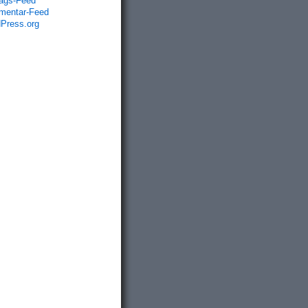
rags-Feed
entar-Feed
Press.org