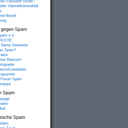
mein Passwort sicher?
ber Internetkriminalität
s
aner-Board
bung
s gegen Spam
spam e.V.
IN.EXE
 Name Generator
das Spam?
nator
ore Ransom!
hingradar
nceScambaiter
mgourmet
 Forum Spam
fonpaul
e Spam
epage
odon
lfed
nische Spam
lden