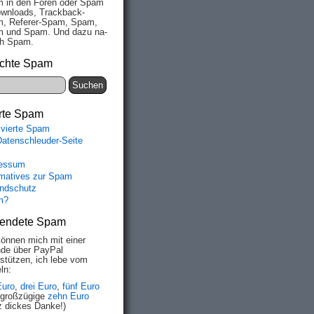
 in den Fo­ren oder Spam
wn­loads, Track­back-
, Re­fe­rer-Spam, Spam,
 und Spam. Und da­zu na­
ich Spam.
chte Spam
rte Spam
ivierte Spam
Datenschleuder-Seite
essum
rmatives zur Spam
ndschutz
m?
endete Spam
können mich mit einer
de über PayPal
rstützen, ich lebe vom
ln:
Euro
,
drei Euro
,
fünf Euro
 großzügige
zehn Euro
z dickes Danke!)