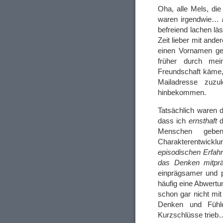
Oha, alle Mels, die
waren irgendwie…
befreiend lachen läs
Zeit lieber mit and
einen Vornamen geb
früher durch me
Freundschaft käme,
Mailadresse zuzu
hinbekommen.
Tatsächlich waren 
dass ich
ernsthaft
d
Menschen geben
Charakterentwicklu
episodischen Erfahr
das Denken mitprä
einprägsamer und pr
häufig eine Abwertu
schon gar nicht mit
Denken und Fühl
Kurzschlüsse trie