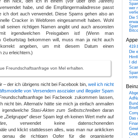
ein Nick, den ich in einem (vor über drei Jahren)
Spa
verwendet habe, und die Empfängermailadresse passt
wer n
verli
e ich dort auch verwendet. Diese Spams gehen also an
Die 
inelle Cracker in Webforen eingesammelt haben. Wohl
erwar
rall seinen richtigen Namen angibt und auch ansonsten
Spa
Bitc
 mit irgendwelchen Preisgaben ist! (Wenn man
Geburtstag bekommen will, muss man ja nicht auch
Appet
korrekt angeben, um mit diesem Datum einen
419.
Die 
 zu erleichtern.)
Hirn
I did
Scam
ue Freundschaftsanfrage von Mel erhalten.
Spam
sons
r – der ich übrigens nicht bei Facebook bin,
weil ich nicht
Bein
ftsmodelle von Versendern asozialer und illegaler Spam
Abge
Freundschaftsanfrage bei Facbeook zukommen lassen,
AdN
h nicht bin. Alternativ hätte sie mich ja einfach anmailen
Bund
Brie
 irgendwelche
Stasi-Akten zum Selbstschreiben
daran
Comp
 die „Zielgruppe“ dieser Spam legt eh keinen Wert mehr auf
Das 
häre, verwendet keine datenschonenden
Fina
Gewi
le und klickt stattdessen alles, was man nur anklicken
Gnob
genau die richtigen Opfer für die organisierte