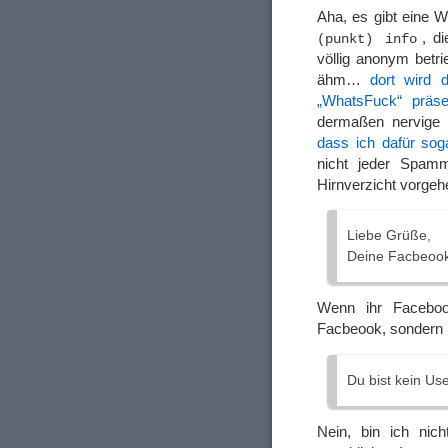
Aha, es gibt eine W
, d
(punkt) info
völlig anonym betr
ähm…
dort wird 
„WhatsFuck“ präsen
dermaßen nervige 
dass ich dafür sog
nicht jeder Spam
Hirnverzicht vorgeh
Liebe Grüße,
Deine Facbeook
Wenn ihr Facebook
Facbeook, sondern
Du bist kein U
Nein, bin ich nic