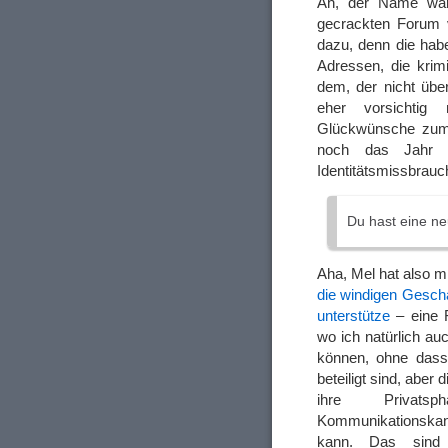
Ah, der Name war 
gecrackten Forum 
dazu, denn die hab
Adressen, die krim
dem, der nicht übe
eher vorsichtig
Glückwünsche zum 
noch das Jahr 
Identitätsmissbrauch
Du hast eine ne
Aha, Mel hat also mi
die windigen Geschä
unterstütze
– eine 
wo ich natürlich auc
können, ohne dass
beteiligt sind, aber
ihre Privatsp
Kommunikationskanä
kann. Das sind 