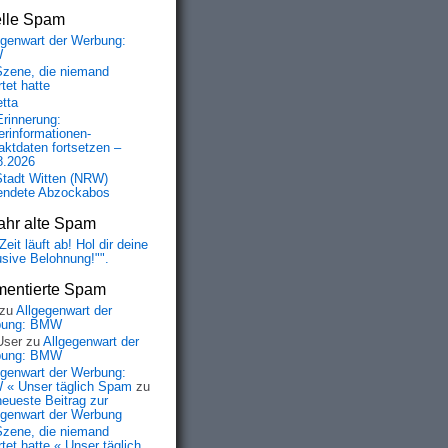
elle Spam
egenwart der Werbung:
W
Szene, die niemand
tet hatte
etta
Erinnerung:
erinformationen-
aktdaten fortsetzen –
8.2026
Stadt Witten (NRW)
endete Abzockabos
ahr alte Spam
Zeit läuft ab! Hol dir deine
usive Belohnung!"".
entierte Spam
zu
Allgegenwart der
bung: BMW
User
zu
Allgegenwart der
bung: BMW
egenwart der Werbung:
« Unser täglich Spam
zu
neueste Beitrag zur
egenwart der Werbung
Szene, die niemand
tet hatte « Unser täglich