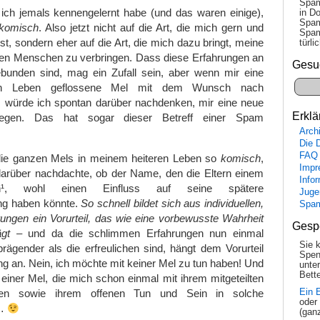
Spam
 ich jemals kennengelernt habe (und das waren einige),
in Do
Spam
komisch
. Also jetzt nicht auf die Art, die mich gern und
Spam
st, sondern eher auf die Art, die mich dazu bringt, meine
tür­l
eren Menschen zu verbringen. Dass diese Erfahrungen an
Gesu
unden sind, mag ein Zufall sein, aber wenn mir eine
in Leben geflossene Mel mit dem Wunsch nach
 würde ich spontan darüber nachdenken, mir eine neue
Erklä
legen. Das hat sogar dieser Betreff einer Spam
Arch
Die 
FAQ
die ganzen Mels in meinem heiteren Leben so
komisch
,
Impr
arüber nachdachte, ob der Name, den die Eltern einem
Info
¹, wohl einen Einfluss auf seine spätere
Juge
ng haben könnte.
So schnell bildet sich aus individuellen,
Spa
ungen ein Vorurteil, das wie eine vorbewusste Wahrheit
Gesp
gt
– und da die schlimmen Erfahrungen nun einmal
Sie 
ägender als die erfreulichen sind, hängt dem Vorurteil
Spen
ng an. Nein, ich möchte mit keiner Mel zu tun haben! Und
unte
Bette
 einer Mel, die mich schon einmal mit ihrem mitgeteilten
Ein 
en sowie ihrem offenen Tun und Sein in solche
oder
b…
(gan