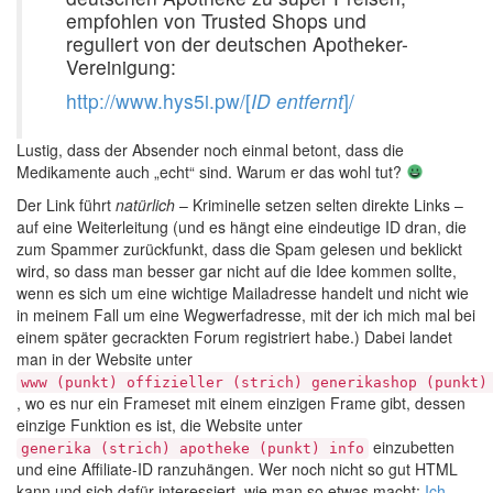
empfohlen von Trusted Shops und
reguliert von der deutschen Apotheker-
Vereinigung:
http://www.hys5i.pw/[
ID entfernt
]/
Lustig, dass der Absender noch einmal betont, dass die
Medikamente auch „echt“ sind. Warum er das wohl tut?
Der Link führt
natürlich
– Kriminelle setzen selten direkte Links –
auf eine Weiterleitung (und es hängt eine eindeutige ID dran, die
zum Spammer zurückfunkt, dass die Spam gelesen und beklickt
wird, so dass man besser gar nicht auf die Idee kommen sollte,
wenn es sich um eine wichtige Mailadresse handelt und nicht wie
in meinem Fall um eine Wegwerfadresse, mit der ich mich mal bei
einem später gecrackten Forum registriert habe.) Dabei landet
man in der Website unter
www (punkt) offizieller (strich) generikashop (punkt)
, wo es nur ein Frameset mit einem einzigen Frame gibt, dessen
einzige Funktion es ist, die Website unter
einzubetten
generika (strich) apotheke (punkt) info
und eine Affiliate-ID ranzuhängen. Wer noch nicht so gut HTML
kann und sich dafür interessiert, wie man so etwas macht:
Ich