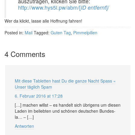
auszutragen, klicken Sie bitte:
http://www.hys5i.pw/abm/[
ID entfernt
]/
Wer da klickt, lasse alle Hoffnung fahren!
Posted in:
Mail
Tagged:
Guten Tag
,
Pimmelpillen
4 Comments
Mit diese Tabletten hast Du die ganze Nacht Spass «
Unser täglich Spam
6. Februar 2016 at 17:28
[…] machen willst – es han­delt sich übri­gens um die­sen
La­den im be­lieb­ten und schö­nen deut­schen Bun­des­
la… – […]
Antworten