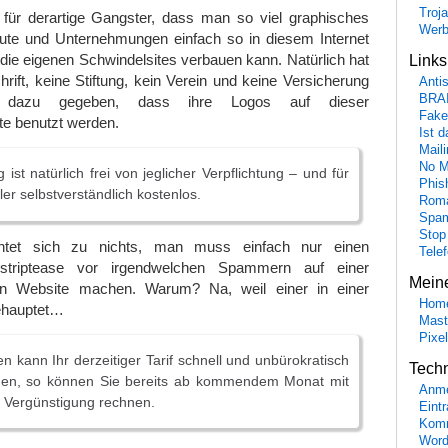
Troj
für derartige Gangster, dass man so viel graphisches
Wer
eute und Unternehmungen einfach so in diesem Internet
die eigenen Schwindelsites verbauen kann. Natürlich hat
Link
hrift, keine Stiftung, kein Verein und keine Versicherung
Anti
BRA
 dazu gegeben, dass ihre Logos auf dieser
Fake
e benutzt werden.
Ist 
Maili
No M
ist natürlich frei von jeglicher Verpflichtung – und für
Phis
ler selbstverständlich kostenlos.
Roma
Spa
Stop
chtet sich zu nichts, man muss einfach nur einen
Tele
nstriptease vor irgendwelchen Spammern auf einer
Mein
n Website machen. Warum? Na, weil einer in einer
Hom
hauptet…
Mast
Pixe
 kann Ihr derzeitiger Tarif schnell und unbürokratisch
Tech
den, so können Sie bereits ab kommendem Monat mit
Anme
n Vergünstigung rechnen.
Eint
Komm
Word