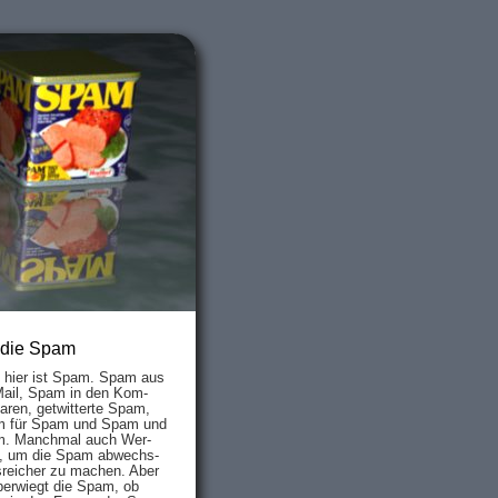
 die Spam
s hier ist Spam. Spam aus
Mail, Spam in den Kom­
aren, ge­twit­ter­te Spam,
 für Spam und Spam und
. Manch­mal auch Wer­
, um die Spam ab­wechs­
­reich­er zu mach­en. Aber
ber­wiegt die Spam, ob