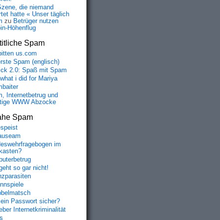
Szene, die niemand
tet hatte « Unser täglich
m
zu
Betrüger nutzen
oin-Höhenflug
itliche Spam
bitten us.com
erste Spam (englisch)
fick 2.0: Spaß mit Spam
 what i did for Mariya
baiter
, Internetbetrug und
tige WWW Abzocke
ahe Spam
speist
auseam
eswehrfragebogen im
fkasten?
uterbetrug
geht so gar nicht!
nzparasiten
nnspiele
belmatsch
mein Passwort sicher?
ber Internetkriminalität
s