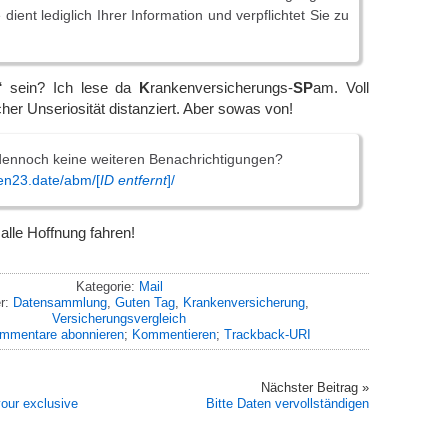
 dient lediglich Ihrer Information und verpflichtet Sie zu
“ sein? Ich lese da
K
rankenversicherungs-
SP
am. Voll
cher Unseriosität distanziert. Aber sowas von!
ennoch keine weiteren Benachrichtigungen?
en23.date/abm/[
ID entfernt
]/
 alle Hoffnung fahren!
Kategorie:
Mail
r:
Datensammlung
,
Guten Tag
,
Krankenversicherung
,
Versicherungsvergleich
mmentare abonnieren
;
Kommentieren
;
Trackback-URI
Nächster Beitrag »
your exclusive
Bitte Daten vervollständigen