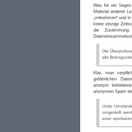
Was für ein Segen 
Material anderer L
„mitnehmen“ und in 
keine einzige Zeitsc
die Zustimmung
Dateneinsammelseit
Die Überprüfung 
alle Beitragszah
Klar, man verpfli
gefährlichen Date
anonym betriebene
anonymen Spam be
Unter Umständen
umgestellt wer
einer spürbare