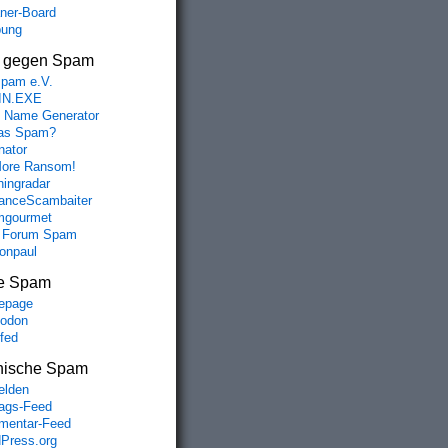
aner-Board
bung
s gegen Spam
spam e.V.
IN.EXE
 Name Generator
das Spam?
nator
ore Ransom!
hingradar
nceScambaiter
mgourmet
 Forum Spam
fonpaul
e Spam
epage
odon
lfed
nische Spam
lden
rags-Feed
entar-Feed
Press.org