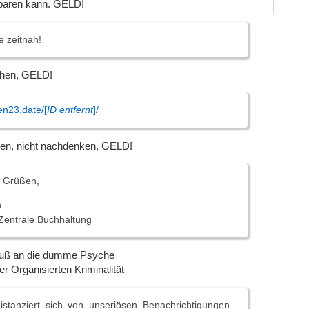
aren kann. GELD!
e zeitnah!
hen, GELD!
en23.date/[
ID entfernt
]/
ken, nicht nachdenken, GELD!
n Grüßen,
n
Zentrale Buchhaltung
ruß an die dumme Psyche
 Organisierten Kriminalität
stanziert sich von unseriösen Benachrichtigungen –