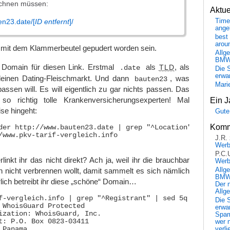
echnen müssen:
Aktu
Time
en23.date/[
ID entfernt
]/
ange
best 
arou
 mit dem Klammerbeutel gepudert worden sein.
Allg
BM
 Domain für diesen Link. Erstmal
als
, als
.date
TLD
Die 
erwar
deinen Dating-Fleischmarkt. Und dann
, was
bauten23
Mari
passen will. Es will eigentlich zu gar nichts passen. Das
so richtig tolle Krankenversicherungsexperten! Mal
Ein J
se hingeht:
Gute
Komm
der http://www.bauten23.date | grep "^Location" 

/www.pkv-tarif-vergleich.info

J.R.
Wer
P.C.
inkt ihr das nicht direkt? Ach ja, weil ihr die brauchbar
Wer
nicht verbrennen wollt, damit sammelt es sich nämlich
Allg
BMW 
lich betreibt ihr diese „schöne“ Domain…
Der 
Allg
f-vergleich.info | grep "^Registrant" | sed 5q

Die 
 WhoisGuard Protected

erwar
ization: WhoisGuard, Inc.

Spa
t: P.O. Box 0823-03411

wer n
verli
Panama
