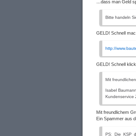
…dass man Geld sp
Bitte handeln Si
GELD! Schnell mac
http://www.baut
GELD! Schnell klic
Mit freundliche
Isabel Bauman
Kundenservice 
Mit freundlichem G
Ein Spammer aus der
PS: Die KSP di