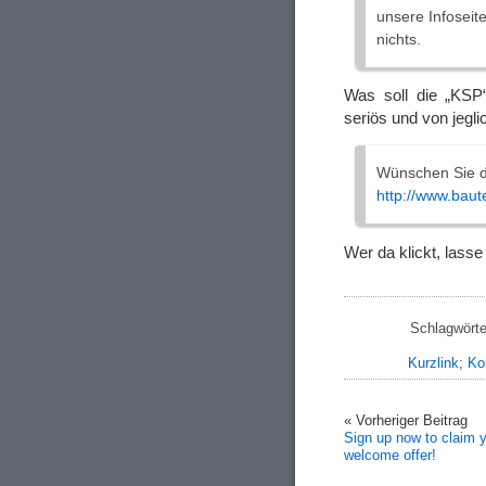
unsere Infoseite
nichts.
Was soll die „KSP
seriös und von jegli
Wünschen Sie d
http://www.baut
Wer da klickt, lasse
Schlagwörte
Kurzlink
;
Ko
« Vorheriger Beitrag
Sign up now to claim 
welcome offer!