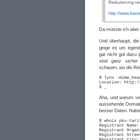
Reduzierung r
http://www.baut
Da müsste ich aber
Und überhaupt, die
ginge es um irgen
gar nicht gut dazu 
sind ganz sicher 
schauen, wo die Rei
$ lynx -mime_hea
Location: http:/
Aha, und warum verl
aussehende Domain 
besser Daten. Natür
$ whois pkv-tari
Registrant Name:
Registrant Organ
Registrant Stree
Registrant City: 