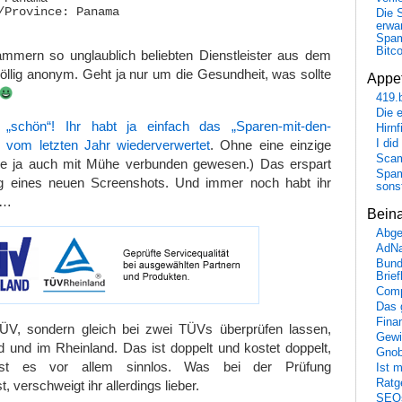
/Province: Panama

Die 
erwar
Spa
Bitc
mern so unglaublich beliebten Dienstleister aus dem
llig anonym. Geht ja nur um die Gesundheit, was sollte
Appet
419.
Die 
„schön“! Ihr habt ja einfach das „Sparen-mit-den-
Hirn
“ vom letzten Jahr wiederverwertet
. Ohne eine einzige
I did
Scam
re ja auch mit Mühe verbunden gewesen.) Das erspart
Spam
ng eines neuen Screenshots. Und immer noch habt ihr
sons
t…
Bein
Abge
AdN
Bund
Brie
Comp
Das 
Fina
ÜV, sondern gleich bei zwei TÜVs überprüfen lassen,
Gewi
 und im Rheinland. Das ist doppelt und kostet doppelt,
Gnob
ist es vor allem sinnlos. Was bei der Prüfung
Ist 
Ratge
verschweigt ihr allerdings lieber.
SEO