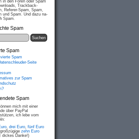
 in den Fo­ren oder Spam
wn­loads, Track­back-
, Re­fe­rer-Spam, Spam,
 und Spam. Und da­zu na­
ich Spam.
chte Spam
rte Spam
ivierte Spam
Datenschleuder-Seite
essum
rmatives zur Spam
ndschutz
m?
endete Spam
können mich mit einer
de über PayPal
rstützen, ich lebe vom
ln:
Euro
,
drei Euro
,
fünf Euro
 großzügige
zehn Euro
z dickes Danke!)