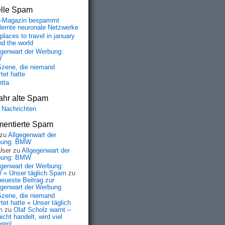
elle Spam
-Magazin bespammt
lernte neuronale Netzwerke
places to travel in january
nd the world
egenwart der Werbung:
W
Szene, die niemand
tet hatte
etta
ahr alte Spam
 Nachrichten
entierte Spam
zu
Allgegenwart der
bung: BMW
User
zu
Allgegenwart der
bung: BMW
egenwart der Werbung:
« Unser täglich Spam
zu
neueste Beitrag zur
egenwart der Werbung
Szene, die niemand
tet hatte « Unser täglich
m
zu
Olaf Scholz warnt –
icht handelt, wird viel
eren!