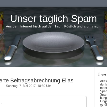
Unser täglich Spam
Aus dem Internet frisch auf den Tisch. Köstlich und aromatisch.
Über
ierte Beitragsabrechnung Elias
Alle
der 
Sonntag, 7. Mai 2017, 18:39 Uhr
men­t
Spam
Spam
bung
lungs
 ,
es ü