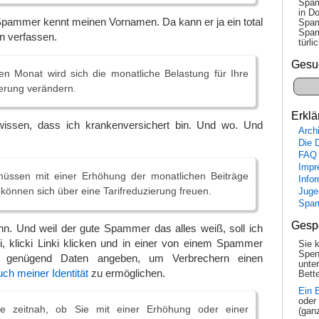
Spam
in Do
Spammer kennt meinen Vornamen. Da kann er ja ein total
Spam
Spam
n verfassen.
tür­l
Gesu
n Monat wird sich die monatliche Belastung für Ihre
erung verändern.
Erklä
wissen, dass ich krankenversichert bin. Und wo. Und
Arch
Die 
FAQ
Impr
üssen mit einer Erhöhung der monatlichen Beiträge
Info
 können sich über eine Tarifreduzierung freuen.
Juge
Spa
Gesp
n. Und weil der gute Spammer das alles weiß, soll ich
cki, klicki Linki klicken und in einer von einem Spammer
Sie 
Spen
te genügend Daten angeben, um Verbrechern einen
unte
ch meiner Identität
zu ermöglichen.
Bette
Ein 
oder
Sie zeitnah, ob Sie mit einer Erhöhung oder einer
(gan