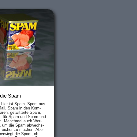
 die Spam
s hier ist Spam. Spam aus
Mail, Spam in den Kom­
aren, ge­twit­ter­te Spam,
 für Spam und Spam und
. Manch­mal auch Wer­
, um die Spam ab­wechs­
­reich­er zu mach­en. Aber
ber­wiegt die Spam, ob