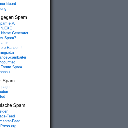
aner-Board
bung
s gegen Spam
spam e.V.
IN.EXE
 Name Generator
das Spam?
nator
ore Ransom!
hingradar
nceScambaiter
mgourmet
 Forum Spam
fonpaul
e Spam
epage
odon
lfed
nische Spam
lden
rags-Feed
entar-Feed
Press.org