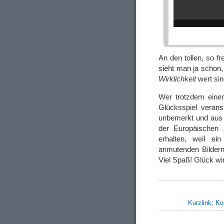
An den tollen, so f
sieht man ja schon,
Wirklichkeit
wert sin
Wer trotzdem eine
Glücksspiel verans
unbemerkt und aus 
der Europäischen Z
erhalten, weil ei
anmutenden Bildern
Viel Spaß! Glück w
Kurzlink
;
Ko