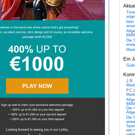
Aktu
Time
ange
best 
arou
Allg
BM
Die 
erwar
Mari
Ein J
Gute
Komm
J.R.
Wer
P.C.
Wer
Allg
BMW 
Der 
Allg
Die 
erwar
Spa
wer n
verli