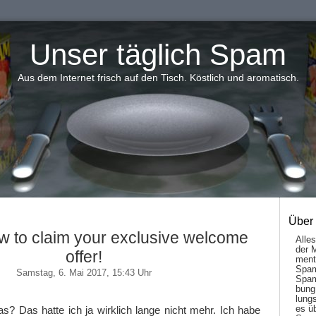
Unser täglich Spam
Aus dem Internet frisch auf den Tisch. Köstlich und aromatisch.
Über
w to claim your exclusive welcome
Alle
der 
offer!
men­t
Spam
Samstag, 6. Mai 2017, 15:43 Uhr
Spam
bung
lungs
es ü
s? Das hatte ich ja wirklich lange nicht mehr. Ich habe