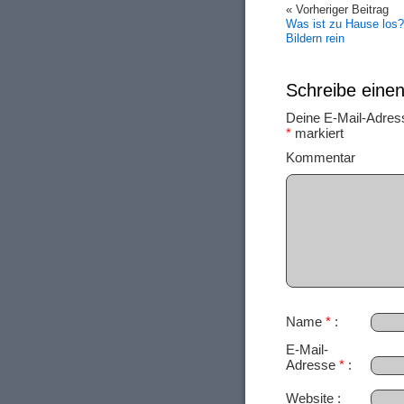
« Vorheriger Beitrag
Was ist zu Hause los?
Bildern rein
Schreibe ein
Deine E-Mail-Adresse
*
markiert
Ko
Name
*
E-Mail-
Adresse
*
Website