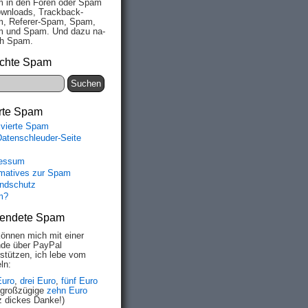
 in den Fo­ren oder Spam
wn­loads, Track­back-
, Re­fe­rer-Spam, Spam,
 und Spam. Und da­zu na­
ich Spam.
chte Spam
rte Spam
ivierte Spam
Datenschleuder-Seite
essum
rmatives zur Spam
ndschutz
m?
endete Spam
können mich mit einer
de über PayPal
rstützen, ich lebe vom
ln:
Euro
,
drei Euro
,
fünf Euro
 großzügige
zehn Euro
z dickes Danke!)