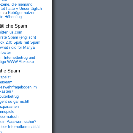
Szene, die niemand
tet hatte « Unser täglich
m
zu
Betrüger nutzen
oin-Höhenflug
itliche Spam
bitten us.com
erste Spam (englisch)
fick 2.0: Spaß mit Spam
 what i did for Mariya
baiter
, Internetbetrug und
tige WWW Abzocke
ahe Spam
speist
auseam
eswehrfragebogen im
fkasten?
uterbetrug
geht so gar nicht!
nzparasiten
nnspiele
belmatsch
mein Passwort sicher?
ber Internetkriminalität
s