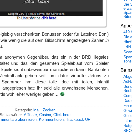
Die 
erwar
Spa
Bitc
Appet
419.
reigiebig verschenkten Bonussen (oder für Lateiner: Boni)
Die 
 wie wenig die auf dem Bildschirm angezeigten Zahlen
in
Hirn
d.
I did
Scam
m anonymen Gegenüber, das ein in der BRD illegales
Spam
sons
taltet und das den gesamten Spielablauf vom Spieler
Spielersicht unbeweisbar manipulieren kann, Banknoten
Bein
entralbank geben will, um dafür virtuelle Jetons zu
Abge
n Spammer ihm diese tolle Idee mit tollen, infantil
AdN
Bund
 angepriesen hat: Ihr seid alle erwachsene Menschen.
Brie
irds wohl eher weniger geben…
Comp
Das 
Fina
Kategorie:
Mail
,
Zocken
Gewi
Schlagwörter:
Affiliate
,
Casino
,
Click here
Gnob
mmentare abonnieren
;
Kommentieren
;
Trackback-URI
Ist 
Ratge
SEO