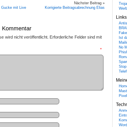
Nächster Beitrag »
Troj
 Gucke mit Live
Korrigierte Beitragsabrechnung Elias
Wer
Link
Anti
en Kommentar
BRA
Fake
 wird nicht veröffentlicht.
Erforderliche Felder sind mit
Ist 
Maili
No M
mmentar
*
Phis
Roma
Spa
Stop
Tele
Mein
Hom
Mast
Pixe
Tech
Anme
Eint
Komm
Word