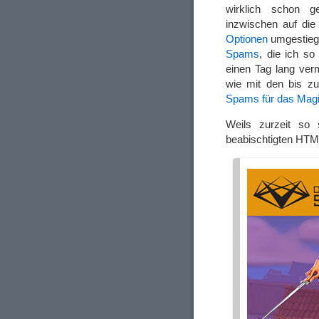
wirklich schon ge
inzwischen auf di
Optionen
umgestiege
Spams
, die ich s
einen Tag lang ver
wie mit den bis z
Spams für das Mag
Weils zurzeit so
beabischtigten HTM