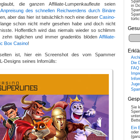
Spam
glaubt, die ganzen Affiliate-Lumpenkaufleute seien
in Do
Spam
e
Anpreisung des schnellen Reichwerdens durch Binäre
Spam
n, aber das hier ist tatsächlich noch eine dieser
Casino-
tür­l
o lange schon nicht mehr gesehen habe und doch nicht
Gesu
misste. Hoffentlich wird das niemals wieder so schlimm
u zehn täglichen und immer gnadenlös blöden
Affiliate-
ic Box Casino
!
Erklä
 selten ist, hier ein Screenshot des vom Spammer
Arch
L-Designs seines Infomülls:
Die 
FAQ
Impr
Info
Juge
Spa
Gesp
Sie 
Spen
unte
Bette
Ein 
oder
(gan