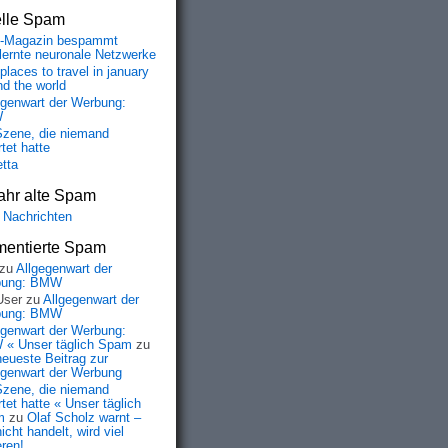
elle Spam
-Magazin bespammt
lernte neuronale Netzwerke
places to travel in january
nd the world
egenwart der Werbung:
W
Szene, die niemand
tet hatte
etta
ahr alte Spam
 Nachrichten
entierte Spam
zu
Allgegenwart der
bung: BMW
User
zu
Allgegenwart der
bung: BMW
egenwart der Werbung:
« Unser täglich Spam
zu
neueste Beitrag zur
egenwart der Werbung
Szene, die niemand
tet hatte « Unser täglich
m
zu
Olaf Scholz warnt –
icht handelt, wird viel
eren!