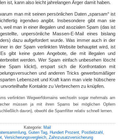
len ist, kann also leicht jahrelangen Ärger damit haben.
 warum man mit seinen persönlichen Daten „sparsam“ ist
ichtfertig irgendwo angibt. Insbesondere gibt man sie
 weil man in einer illegalen und asozialen Spam (das ist
estellte, unpersönliche Massen-E-Mail eines bislang
ers) dazu aufgefordert wurde. Was immer auch in der
ner in der Spam verlinkten Website behauptet wird, ist
Es gibt keine guten Angebote, die mit illegalen und
unterbreitet werden. Wer Spam einfach unbesehen löscht
ne Spam klickt), erspart sich die Konfrontation mit
mpelungsversuchen und anderen Tricks gewerbsmäßiger
esparten Lebenszeit und Kraft kann man viele hübschere
 unvorteilhafte Kontakte zu Verbrechern zu knüpfen.
pams verlinkten Wegwerfdomains wechseln sogar mehrmals am
recher müssen ja mit ihren Spams bei möglichen Opfern
hließlich davon), obwohl die Spamfilter relativ schnell lernen.
Kategorie:
Mail
atensammlung
,
Guten Tag
,
Hundert Prozent
,
Postleitzahl
,
t
,
Versicherungsvergleich
,
Zahnzusatzversicherung