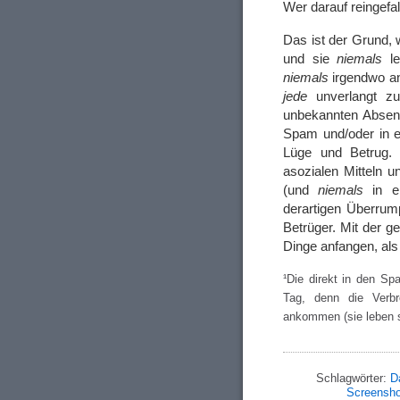
Wer darauf reingefal
Das ist der Grund,
und sie
niemals
le
niemals
irgendwo an,
jede
unverlangt zug
unbekannten Absend
Spam und/oder in ei
Lüge und Betrug. 
asozialen Mitteln 
(und
niemals
in ei
derartigen Überru
Betrüger. Mit der g
Dinge anfangen, als
¹Die direkt in den S
Tag, denn die Verb
ankommen (sie leben sc
Schlagwörter:
D
Screensho