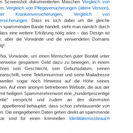
nen Screenshot dokumentierten Maschen
Vergleich von
en
,
Vergleich von Pflegeversicherungen (ältere Version)
,
ter Krankenversicherungen
,
Vergleich von
versicherungen
. Dass es sich dabei um die gleiche
n spammenden Bande handelt, sieht man nämlich durch
ass eine weitere Erklärung nötig wäre – das Design ist
e, aber die Vorwände und die verwendeten Domains
ig¹.
Na, Vorwände, um einen Menschen guter Bonität unter
herweise gespartem Geld dazu zu bewegen, in einem
ahren sein Geschlecht, sein Geburtsdatum, seinen
anschrift, seine Telefonnummer und seine Mailadresse
weilen sogar noch Hinweise auf die Höhe seines
n. Auf einer anonym betriebenen Website, die aus der
mit heiligem Spammerehrenwort eine „hundertprozentige
Garantie“ verspricht und zudem an den dümmsten
kt appellierend behauptet, dass schon zehntausende von
en. Die eingegebenen Daten gehen direkt an spammende
sie sind für einen kriminellen
Identitätsmissbrauch