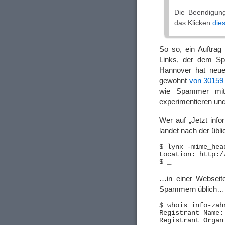
Die Beendigun
das Klicken
die
So so, ein Auftrag
Links, der dem S
Hannover hat neuer
gewohnt
von 30159
wie Spammer mit 
experimentieren und
Wer auf „Jetzt info
landet nach der übl
$ lynx -mime_hea
Location: http:/
…in einer Websei
Spammern üblich…
$ whois info-zah
Registrant Name:
Registrant Organ