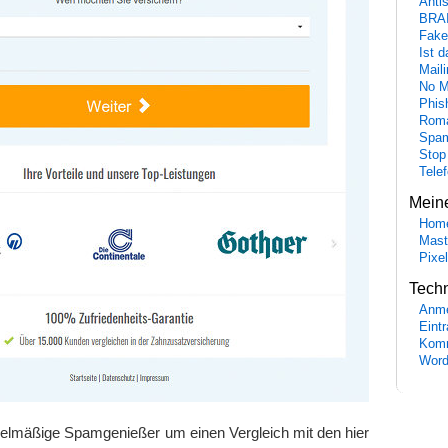
Anti
BRA
Fake
Ist 
Maili
No M
Phis
Roma
Spa
Stop
Tele
Mein
Hom
Mast
Pixe
Tech
Anme
Eint
Komm
Word
egelmäßige Spamgenießer um einen Vergleich mit den hier