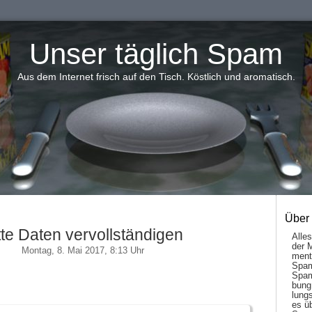
Unser täglich Spam
Aus dem Internet frisch auf den Tisch. Köstlich und aromatisch.
Über
tte Daten vervollständigen
Alle
der 
Montag, 8. Mai 2017, 8:13 Uhr
men­t
Spam
Spam
bung
lungs
es ü