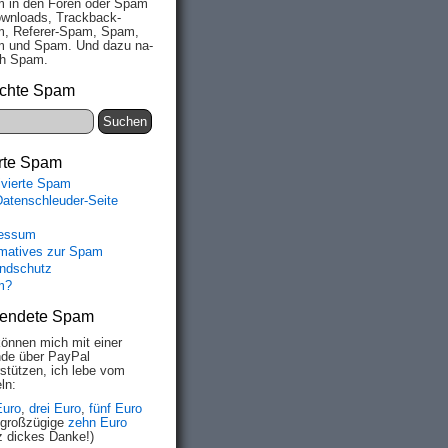
 in den Fo­ren oder Spam
wn­loads, Track­back-
, Re­fe­rer-Spam, Spam,
 und Spam. Und da­zu na­
ich Spam.
chte Spam
rte Spam
ivierte Spam
Datenschleuder-Seite
essum
rmatives zur Spam
ndschutz
m?
endete Spam
können mich mit einer
de über PayPal
rstützen, ich lebe vom
ln:
Euro
,
drei Euro
,
fünf Euro
 großzügige
zehn Euro
z dickes Danke!)