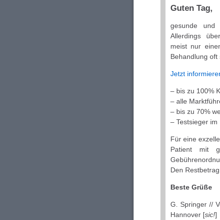
Guten Tag,
gesunde und s
Allerdings üb
meist nur eine
Behandlung oft 
Jetzt informiere
– bis zu 100% 
– alle Marktführ
– bis zu 70% we
– Testsieger im
Für eine exzell
Patient mit
Gebührenordnun
Den Restbetrag 
Beste Grüße
G. Springer // 
Hannover [
sic!
]