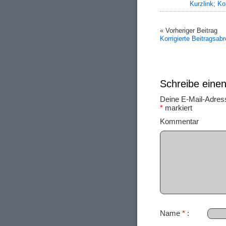
Kurzlink
;
Ko
« Vorheriger Beitrag
Korrigierte Beitragsab
Schreibe ein
Deine E-Mail-Adresse
*
markiert
Ko
Name
*