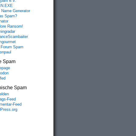
spam e.V.
IN.EXE
 Name Generator
das Spam?
nator
ore Ransom!
hingradar
nceScambaiter
mgourmet
 Forum Spam
fonpaul
e Spam
epage
odon
lfed
nische Spam
lden
rags-Feed
entar-Feed
Press.org