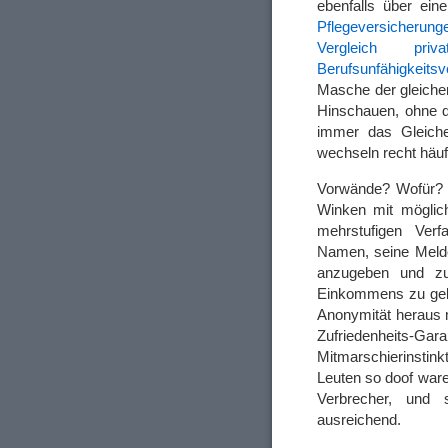
ebenfalls über ei
Pflegeversicherung
Vergleich priva
Berufsunfähigkeits
Masche der gleiche
Hinschauen, ohne d
immer das Gleich
wechseln recht häuf
Vorwände? Wofür? 
Winken mit möglic
mehrstufigen Verf
Namen, seine Melde
anzugeben und zu
Einkommens zu gebe
Anonymität heraus 
Zufriedenheits-
Mitmarschierinstin
Leuten so doof war
Verbrecher, und 
ausreichend.