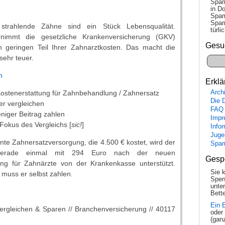
Spam
in Do
Spam
Spam
trahlende Zähne sind ein Stück Lebensqualität.
tür­l
ernimmt die gesetzliche Krankenversicherung (GKV)
Gesu
n geringen Teil Ihrer Zahnarztkosten. Das macht die
sehr teuer.
n
Erklä
Kostenerstattung für Zahnbehandlung / Zahnersatz
Arch
Die 
er vergleichen
FAQ
niger Beitrag zahlen
Impr
 Fokus des Vergleichs [
sic!
]
Info
Juge
ente Zahnersatzversorgung, die 4.500 € kostet, wird der
Spa
 gerade einmal mit 294 Euro nach der neuen
Gesp
g für Zahnärzte von der Krankenkasse unterstützt.
Sie 
muss er selbst zahlen.
Spen
unte
Bette
Ein 
Vergleichen & Sparen // Branchenversicherung // 40117
oder
(gan