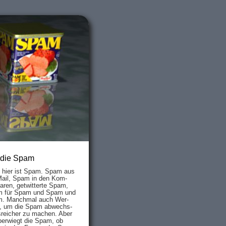
 die Spam
s hier ist Spam. Spam aus
Mail, Spam in den Kom­
aren, ge­twit­ter­te Spam,
 für Spam und Spam und
. Manch­mal auch Wer­
, um die Spam ab­wechs­
­reich­er zu mach­en. Aber
ber­wiegt die Spam, ob