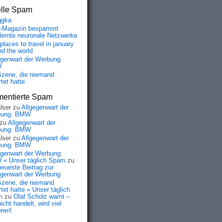
elle Spam
qgka
-Magazin bespammt
lernte neuronale Netzwerke
places to travel in january
nd the world
egenwart der Werbung:
W
Szene, die niemand
tet hatte
entierte Spam
User
zu
Allgegenwart der
bung: BMW
zu
Allgegenwart der
bung: BMW
User
zu
Allgegenwart der
gkNWeb5ffK5UFF2Y2fmMH5sXB4rcqd6BDGRbY8hhoSA7HX2Vd" | grep
bung: BMW
bnHt4AuhsLWZ4jSMpk1ky7uCRW76Eg_

egenwart der Werbung:
« Unser täglich Spam
zu
neueste Beitrag zur
egenwart der Werbung
Szene, die niemand
tet hatte « Unser täglich
m
zu
Olaf Scholz warnt –
icht handelt, wird viel
eren!