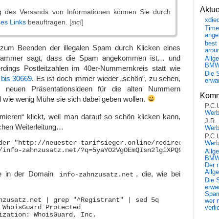
Aktu
g des Versands von Informationen können Sie durch
xdie
ses Links
beauftragen. [
sic!
]
Time
ange
best 
 zum Beenden der illegalen Spam durch Klicken eines
arou
pammer sagt, dass die Spam angekommen ist… und
Allg
BM
dings Postleitzahlen im 40er-Nummernkreis statt wie
Die 
 bis 30669
. Es ist doch immer wieder „schön“, zu sehen,
erwar
neuen Präsentationsideen für die alten Nummern
Komm
 wie wenig Mühe sie sich dabei geben wollen.
P.C.
Wer
rmieren“ klickt, weil man darauf so schön klicken kann,
J.R.
ichen Weiterleitung…
Wer
P.C.
der "http://neuester-tarifsieger.online/redirect.php?id=
Wer
/info-zahnzusatz.net/?q=5yaYO2VgOEmQIsn2lgiXPQ9ODlSl8z2Pi
Allg
BMW 
Der 
Allg
te in der Domain
, die, wie bei
info-zahnzusatz.net
Die 
erwar
Spa
nzusatz.net | grep "^Registrant" | sed 5q

wer n
 WhoisGuard Protected

verli
ization: WhoisGuard, Inc.
