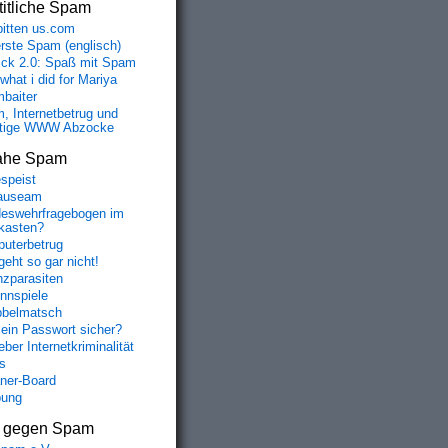
itliche Spam
bitten us.com
erste Spam (englisch)
fick 2.0: Spaß mit Spam
 what i did for Mariya
baiter
, Internetbetrug und
tige WWW Abzocke
ahe Spam
speist
auseam
eswehrfragebogen im
fkasten?
uterbetrug
geht so gar nicht!
nzparasiten
nnspiele
belmatsch
mein Passwort sicher?
ber Internetkriminalität
s
aner-Board
bung
s gegen Spam