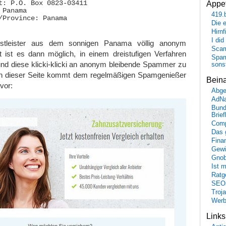
Appet
t: P.O. Box 0823-03411 

Panama

419.
/Province: Panama

Die 
Hirn
I did
stleister aus dem sonnigen Panama völlig anonym
Scam
t ist es dann möglich, in einem dreistufigen Verfahren
Spam
nd diese klicki-klicki an anonym bleibende Spammer zu
sons
n dieser Seite kommt dem regelmäßigen Spamgenießer
Bein
vor:
Abge
AdN
Bund
Brie
Comp
Das 
Fina
Gewi
Gnob
Ist 
Ratge
SEO
Troj
Wer
Link